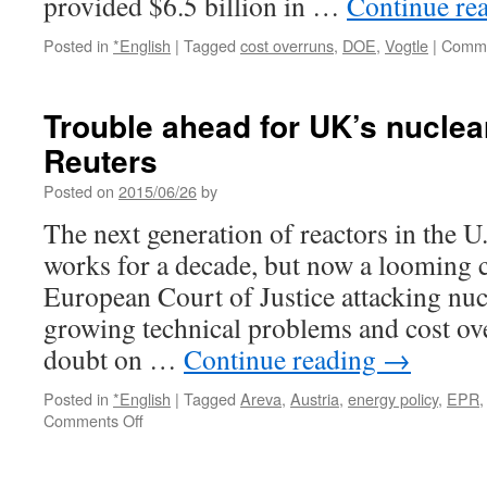
provided $6.5 billion in …
Continue re
Posted in
*English
|
Tagged
cost overruns
,
DOE
,
Vogtle
|
Comme
Trouble ahead for UK’s nuclea
Reuters
Posted on
2015/06/26
by
The next generation of reactors in the U
works for a decade, but now a looming c
European Court of Justice attacking nuc
growing technical problems and cost ov
doubt on …
Continue reading
→
Posted in
*English
|
Tagged
Areva
,
Austria
,
energy policy
,
EPR
on
Comments Off
Trouble
ahead
for