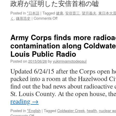
政府が証明した安倍首相の嘘
Posted in
*日本語
|
Tagged
健康
,
安倍晋三
,
望月義夫
,
東日本大
on
く
,
鎌形浩史
|
Comments Off
「東
京
に
Army Corps finds more radioa
原
contamination along Coldwater
発
事
Louis Public Radio
故
の
Posted on
2015/06/26
by
yukimiyamotodepaul
影
Updated 6/24/15 after the Corps open h
響
あ
packed into a room at the Hazelwood Civ
っ
find out the bad news about radioactive
た」
政
St. Louis County. At the open house, t
府
reading
→
が
証
Posted in
*English
|
Tagged
Coldwater Creek
,
health
,
nuclear w
明
on
Comments Off