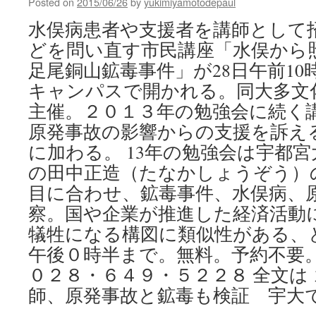
Posted on
2015/06/26
by
yukimiyamotodepaul
水俣病患者や支援者を講師として
どを問い直す市民講座「水俣から
足尾銅山鉱毒事件」が28日午前10
キャンパスで開かれる。同大多文
主催。２０１３年の勉強会に続く
原発事故の影響からの支援を訴え
に加わる。 13年の勉強会は宇都
の田中正造（たなかしょうぞう）
目に合わせ、鉱毒事件、水俣病、
察。国や企業が推進した経済活動
犠牲になる構図に類似性がある、
午後０時半まで。無料。予約不要
０２８・６４９・５２２８ 全文は
師、原発事故と鉱毒も検証 宇大で