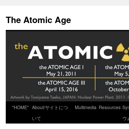
Skip
to
The Atomic Age
content
*HOME*
About/サイトにつ
Multimedia
Resources
Sy
いて
ウ