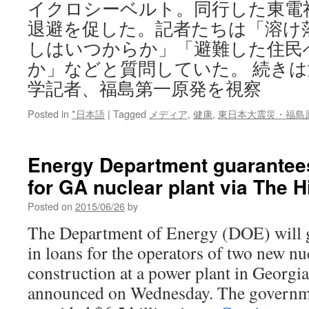
イクロシーベルト。同行した東電
28
退避を促した。記者たちは「溶け
日
に
しはいつからか」「避難した住民
市
か」などと質問していた。 続き
民
講
学記者、福島第一原発を視察
座
via
Posted in
*日本語
|
Tagged
メディア
,
健康
,
東日本大震災・福島
下
野
新
Energy Department guarantees
聞
for GA nuclear plant via The Hi
Posted on
2015/06/26
by
The Department of Energy (DOE) will g
in loans for the operators of two new nu
construction at a power plant in Georgi
announced on Wednesday. The governme