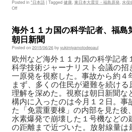
Posted in
*日本語
|
Tagged
健康
,
東日本大震災・福島原発
,
水俣
on
Off
水
俣
病
海外１１カ国の科学記者、福島第
患
朝日新聞
者
ら
Posted on
2015/06/26
by
yukimiyamotodepaul
講
師、
欧州など海外１１カ国の科学記者
原
科学技術ジャーナリスト会議の招
発
事
一原発を視察した。事故から約４
故
まず、多くの住民が避難を続ける
と
鉱
理解を深めた。視察は朝日新聞な
毒
構内に入ったのは今月１２日。事
も
検
た「免震重要棟」の内部を見た後
証
水素爆発で崩壊した１号機などの
宇
の距離まで近づいた。放射線量は
大
で