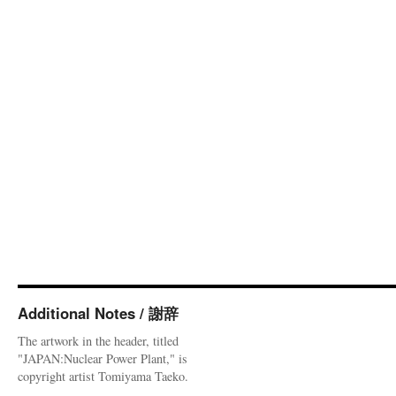
Additional Notes / 謝辞
The artwork in the header, titled
"JAPAN:Nuclear Power Plant," is
copyright artist Tomiyama Taeko.