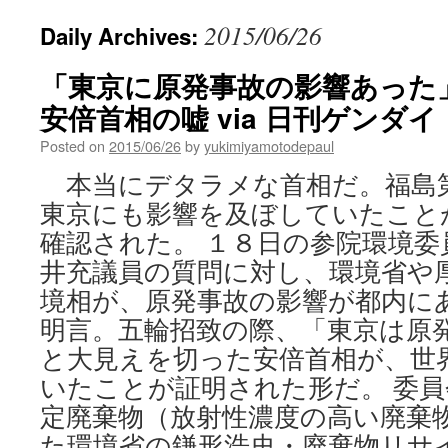
2015/06/26
Daily Archives:
「東京に原発事故の影響あった
安倍首相の嘘 via 日刊ゲンダイ
Posted on
2015/06/26
by
yukimiyamotodepaul
本当にデタラメな首相だ。福島
東京にも影響を及ぼしていたこと
確認された。 １８日の参院環境委
井充議員の質問に対し、環境省や
境相が、原発事故の影響が都内に
明言。五輪招致の際、「東京は原
と大見えを切った安倍首相が、世
いたことが証明された形だ。 委
定廃棄物（放射性濃度の高い廃棄
た環境省の鎌形浩史・廃棄物リサ