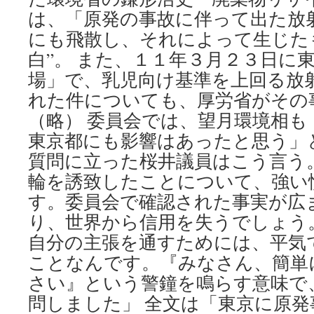
は、「原発の事故に伴って出た放
にも飛散し、それによって生じた
白”。 また、１１年３月２３日に
場」で、乳児向け基準を上回る放
れた件についても、厚労省がその
（略） 委員会では、望月環境相も
東京都にも影響はあったと思う」
質問に立った桜井議員はこう言う
輪を誘致したことについて、強い
す。委員会で確認された事実が広
り、世界から信用を失うでしょう
自分の主張を通すためには、平気
ことなんです。『みなさん、簡単
さい』という警鐘を鳴らす意味で
問しました」 全文は「東京に原