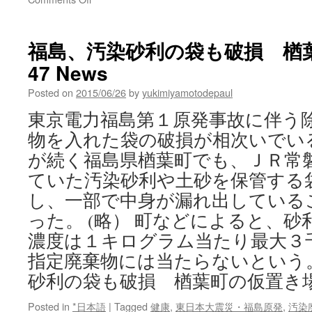
し
Army
た
Corps
安
finds
倍
福島、汚染砂利の袋も破損 楢葉
more
首
47 News
radioactive
相
contamination
の
Posted on
2015/06/26
by
yukimiyamotodepaul
along
嘘
Coldwater
via
東京電力福島第１原発事故に伴う
Creek
日
物を入れた袋の破損が相次いでい
via
刊
St.
ゲ
が続く福島県楢葉町でも、ＪＲ常
Louis
ン
ていた汚染砂利や土砂を保管する
Public
ダ
Radio
し、一部で中身が漏れ出している
イ
った。 (略） 町などによると、
濃度は１キログラム当たり最大３
指定廃棄物には当たらないという
砂利の袋も破損 楢葉町の仮置き
Posted in
*日本語
|
Tagged
健康
,
東日本大震災・福島原発
,
汚染