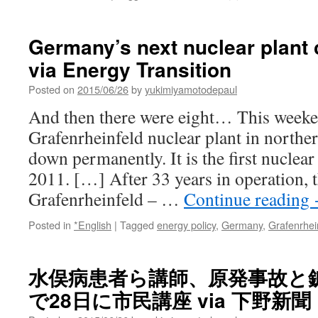
Germany’s next nuclear plant 
via Energy Transition
Posted on
2015/06/26
by
yukimiyamotodepaul
And then there were eight… This weeke
Grafenrheinfeld nuclear plant in norther
down permanently. It is the first nuclear 
2011. […] After 33 years in operation, t
Grafenrheinfeld – …
Continue reading
Posted in
*English
|
Tagged
energy policy
,
Germany
,
Grafenrhei
水俣病患者ら講師、原発事故と
で28日に市民講座 via 下野新聞