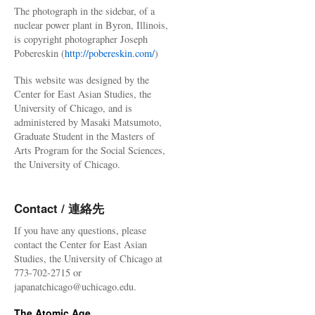
The photograph in the sidebar, of a
nuclear power plant in Byron, Illinois,
is copyright photographer Joseph
Pobereskin (
http://pobereskin.com/
)
This website was designed by the
Center for East Asian Studies, the
University of Chicago, and is
administered by Masaki Matsumoto,
Graduate Student in the Masters of
Arts Program for the Social Sciences,
the University of Chicago.
Contact / 連絡先
If you have any questions, please
contact the Center for East Asian
Studies, the University of Chicago at
773-702-2715 or
japanatchicago@uchicago.edu.
The Atomic Age