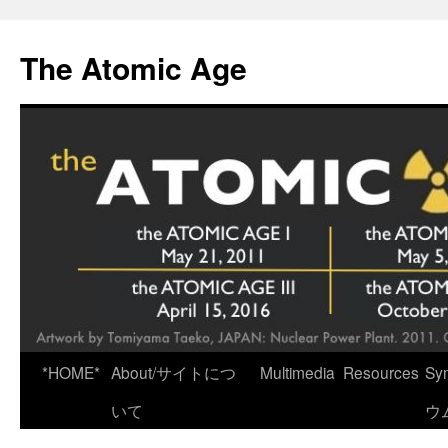
Skip
to
The Atomic Age
content
*HOME*
About/サイトにつ
Multimedia
Resources
Sy
いて
ウ