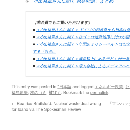
※
「小出裕章さんに聞く 原発問題」まとめ
［
非会員でもご覧いただけます
］
■
＜小出裕章さんに聞く＞ ドイツの脱原発から日本は
■
＜小出裕章さんに聞く＞核ゴミは過疎地押し付けが国
■
＜小出裕章さんに聞く＞年間20ミリシーベルトは安
する「社会…
■
＜小出裕章さんに聞く＞成長途上にある子どもが一番
■
＜小出裕章さんに聞く＞電力会社によるメディアへ
This entry was posted in
*日本語
and tagged
エネルギー政策
,
公
福島原発
,
核のゴミ
,
被ばく
. Bookmark the
permalink
.
←
Beatrice Brailsford: Nuclear waste deal wrong
「マンハッ
for Idaho via The Spokesman-Review