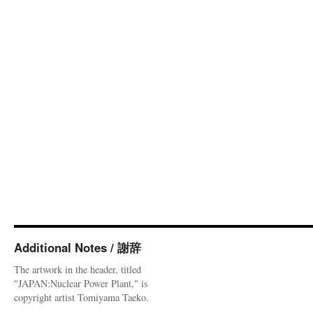
Additional Notes / 謝辞
The artwork in the header, titled
"JAPAN:Nuclear Power Plant," is
copyright artist Tomiyama Taeko.