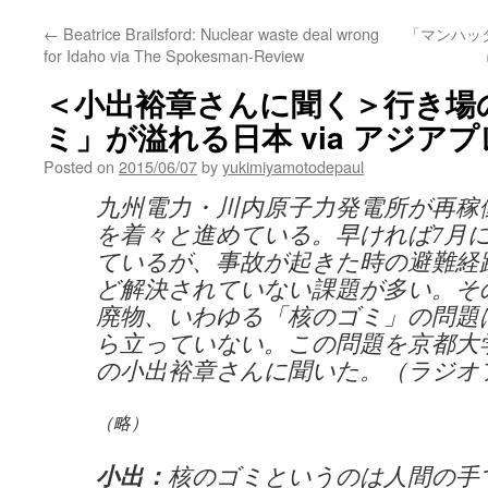
←
Beatrice Brailsford: Nuclear waste deal wrong
「マンハッ
for Idaho via The Spokesman-Review
＜小出裕章さんに聞く＞行き場
ミ」が溢れる日本 via アジア
Posted on
2015/06/07
by
yukimiyamotodepaul
九州電力・川内原子力発電所が再稼
を着々と進めている。早ければ7月
ているが、事故が起きた時の避難経
ど解決されていない課題が多い。そ
廃物、いわゆる「核のゴミ」の問題
ら立っていない。この問題を京都大学
の小出裕章さんに聞いた。（ラジオ
（略）
小出：
核のゴミというのは人間の手