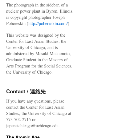
The photograph in the sidebar, of a
nuclear power plant in Byron, Illinois,
is copyright photographer Joseph
Pobereskin (
http://pobereskin.com/
)
This website was designed by the
Center for East Asian Studies, the
University of Chicago, and is
administered by Masaki Matsumoto,
Graduate Student in the Masters of
Arts Program for the Social Sciences,
the University of Chicago.
Contact / 連絡先
If you have any questions, please
contact the Center for East Asian
Studies, the University of Chicago at
773-702-2715 or
japanatchicago@uchicago.edu.
The Atomic Age