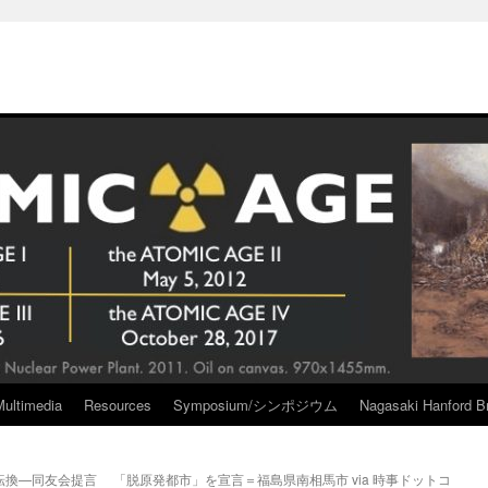
Multimedia
Resources
Symposium/シンポジウム
Nagasaki Hanford Br
転換—同友会提言
「脱原発都市」を宣言＝福島県南相馬市 via 時事ドットコ