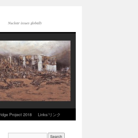
Nuclear issues globally
idge Project 2018
Links/リンク