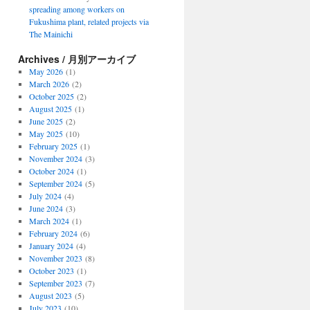
spreading among workers on
Fukushima plant, related projects via
The Mainichi
Archives / 月別アーカイブ
May 2026
(1)
March 2026
(2)
October 2025
(2)
August 2025
(1)
June 2025
(2)
May 2025
(10)
February 2025
(1)
November 2024
(3)
October 2024
(1)
September 2024
(5)
July 2024
(4)
June 2024
(3)
March 2024
(1)
February 2024
(6)
January 2024
(4)
November 2023
(8)
October 2023
(1)
September 2023
(7)
August 2023
(5)
July 2023
(10)