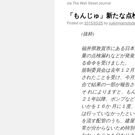
via The Wall Street Journal
「もんじゅ」新たな点検漏れ
Posted on
2015/03/25
by
yukimiyamotod
(抜粋)
福井県敦賀市にある日本
量の点検漏れなどが発覚
る命令を受けました。
規制委員会は去年１２月
されたことを受け、今月
合で結果の一部が報告さ
そ れによりますと、も
２１年以降、ポンプなど
いかを１６か 月に１度
は行っていなかったとい
を流す配管のうち、建屋
常が分からないため特別
なかったことも分かりま