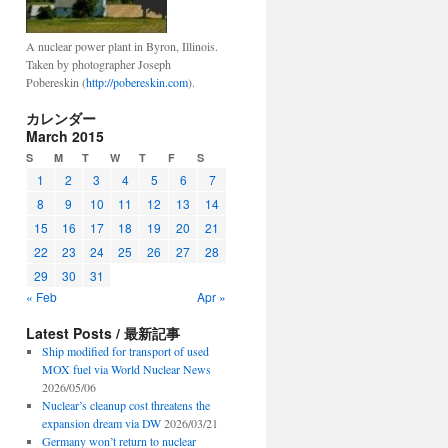
A nuclear power plant in Byron, Illinois.
Taken by photographer Joseph
Pobereskin (
http://pobereskin.com
).
カレンダー
March 2015
S
M
T
W
T
F
S
1
2
3
4
5
6
7
8
9
10
11
12
13
14
15
16
17
18
19
20
21
22
23
24
25
26
27
28
29
30
31
« Feb
Apr »
Latest Posts / 最新記事
Ship modified for transport of used
MOX fuel via World Nuclear News
2026/05/06
Nuclear’s cleanup cost threatens the
expansion dream via DW
2026/03/21
Germany won’t return to nuclear