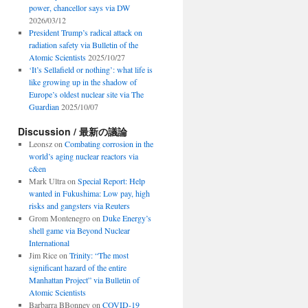
power, chancellor says via DW
2026/03/12
President Trump’s radical attack on
radiation safety via Bulletin of the
Atomic Scientists
2025/10/27
‘It’s Sellafield or nothing’: what life is
like growing up in the shadow of
Europe’s oldest nuclear site via The
Guardian
2025/10/07
Discussion / 最新の議論
Leonsz
on
Combating corrosion in the
world’s aging nuclear reactors via
c&en
Mark Ultra
on
Special Report: Help
wanted in Fukushima: Low pay, high
risks and gangsters via Reuters
Grom Montenegro
on
Duke Energy’s
shell game via Beyond Nuclear
International
Jim Rice
on
Trinity: “The most
significant hazard of the entire
Manhattan Project” via Bulletin of
Atomic Scientists
Barbarra BBonney
on
COVID-19