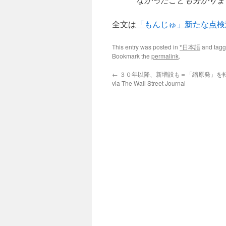
全文は
「もんじゅ」新たな点検
This entry was posted in
*日本語
and tag
Bookmark the
permalink
.
←
３０年以降、新増設も＝「縮原発」を
via The Wall Street Journal