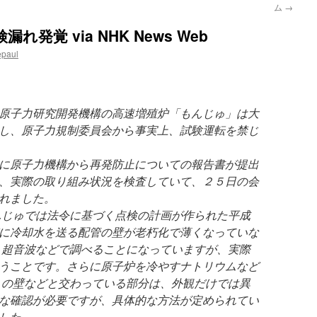
ム
→
発覚 via NHK News Web
epaul
原子力研究開発機構の高速増殖炉「もんじゅ」は大
し、原子力規制委員会から事実上、試験運転を禁じ
に原子力機構から再発防止についての報告書が提出
、実際の取り組み状況を検査していて、２５日の会
れました。
んじゅでは法令に基づく点検の計画が作られた平成
に冷却水を送る配管の壁が老朽化で薄くなっていな
、超音波などで調べることになっていますが、実際
うことです。さらに原子炉を冷やすナトリウムなど
 の壁などと交わっている部分は、外観だけでは異
な確認が必要ですが、具体的な方法が定められてい
した。