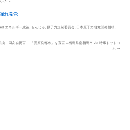
漏れ発覚
ged
エネルギー政策
,
もんじゅ
,
原子力規制委員会
,
日本原子力研究開発機構
.
転換—同友会提言
「脱原発都市」を宣言＝福島県南相馬市 via 時事ドットコ
ム
→