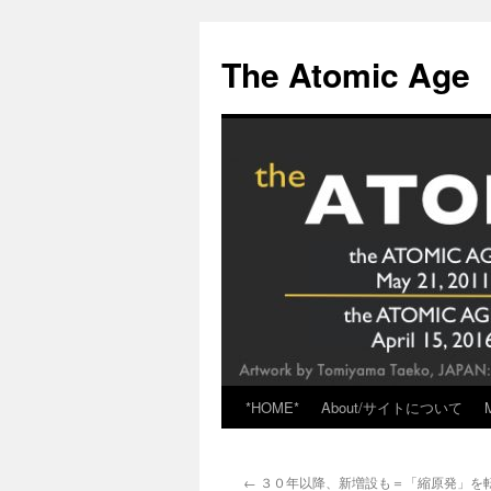
Skip
to
The Atomic Age
content
*HOME*
About/サイトについて
←
３０年以降、新増設も＝「縮原発」を