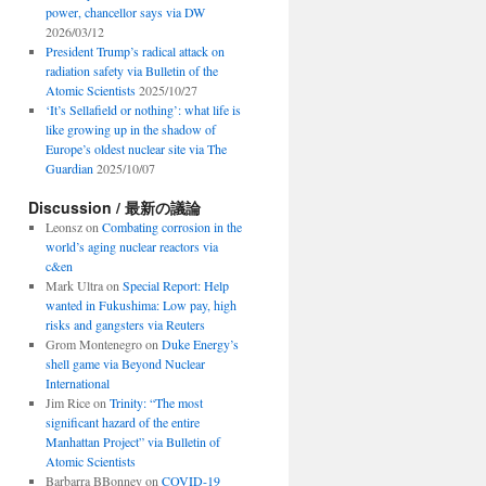
power, chancellor says via DW
2026/03/12
President Trump’s radical attack on
radiation safety via Bulletin of the
Atomic Scientists
2025/10/27
‘It’s Sellafield or nothing’: what life is
like growing up in the shadow of
Europe’s oldest nuclear site via The
Guardian
2025/10/07
Discussion / 最新の議論
Leonsz
on
Combating corrosion in the
world’s aging nuclear reactors via
c&en
Mark Ultra
on
Special Report: Help
wanted in Fukushima: Low pay, high
risks and gangsters via Reuters
Grom Montenegro
on
Duke Energy’s
shell game via Beyond Nuclear
International
Jim Rice
on
Trinity: “The most
significant hazard of the entire
Manhattan Project” via Bulletin of
Atomic Scientists
Barbarra BBonney
on
COVID-19