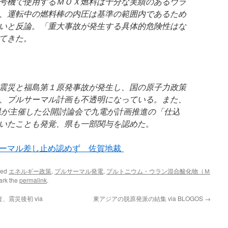
号機で使用するＭＯＸ燃料は十分な実績のあるウラ
、運転中の燃料棒の内圧は基準の範囲内であるため
いと反論。「重大事故が発生する具体的危険性はな
てきた。
震災と福島第１原発事故が発生し、国の原子力政策
、プルサーマル計画も不透明になっている。また、
県が主催した公開討論会で九電が計画推進の「仕込
いたことも発覚、県も一部関与を認めた。
サーマル差し止め認めず 佐賀地裁
ged
エネルギー政策
,
プルサーマル発電
,
プルトニウム・ウラン混合酸化物（Ｍ
ark the
permalink
.
震災後初 via
東アジアの脱原発派の結集 via BLOGOS
→