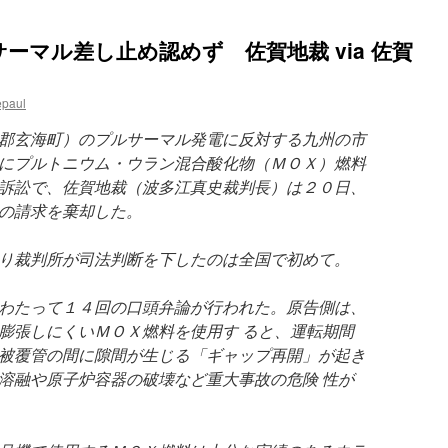
ーマル差し止め認めず 佐賀地裁 via 佐賀
epaul
郡玄海町）のプルサーマル発電に反対する九州の市
にプルトニウム・ウラン混合酸化物（ＭＯＸ）燃料
訴訟で、佐賀地裁（波多江真史裁判長）は２０日、
の請求を棄却した。
り裁判所が司法判断を下したのは全国で初めて。
わたって１４回の口頭弁論が行われた。原告側は、
膨張しにくいＭＯＸ燃料を使用す ると、運転期間
被覆管の間に隙間が生じる「ギャップ再開」が起き
溶融や原子炉容器の破壊など重大事故の危険 性が