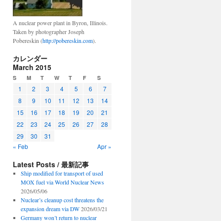
A nuclear power plant in Byron, Illinois.
Taken by photographer Joseph
Pobereskin (
http://pobereskin.com
).
カレンダー
March 2015
S
M
T
W
T
F
S
1
2
3
4
5
6
7
8
9
10
11
12
13
14
15
16
17
18
19
20
21
22
23
24
25
26
27
28
29
30
31
« Feb
Apr »
Latest Posts / 最新記事
Ship modified for transport of used
MOX fuel via World Nuclear News
2026/05/06
Nuclear’s cleanup cost threatens the
expansion dream via DW
2026/03/21
Germany won’t return to nuclear