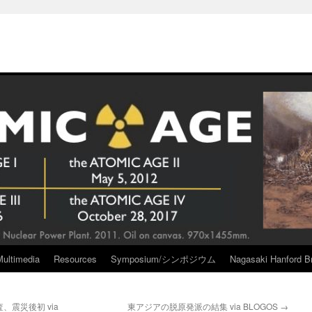
Multimedia
Resources
Symposium/シンポジウム
Nagasaki Hanford Br
震災後初 via
東アジアの脱原発派の結集 via BLOGOS
→