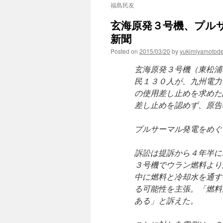
福島民友
玄海原発３号機、プルサ
新聞
Posted on
2015/03/20
by
yukimiyamotod
玄海原発３号機（東松浦
民１３０人が、九州電力
の使用差し止めを求めた
差し止めを認めず、原告
プルサーマル発電をめぐ
訴訟は提訴から４年半に
３号機でウラン燃料より
中に燃料と冷却水を通す
る可能性を主張。「燃料
ある」と訴えた。