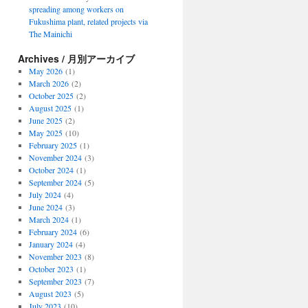
spreading among workers on
Fukushima plant, related projects via
The Mainichi
Archives / 月別アーカイブ
May 2026
(1)
March 2026
(2)
October 2025
(2)
August 2025
(1)
June 2025
(2)
May 2025
(10)
February 2025
(1)
November 2024
(3)
October 2024
(1)
September 2024
(5)
July 2024
(4)
June 2024
(3)
March 2024
(1)
February 2024
(6)
January 2024
(4)
November 2023
(8)
October 2023
(1)
September 2023
(7)
August 2023
(5)
July 2023
(10)