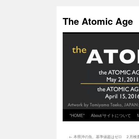
Skip
to
The Atomic Age
content
*HOME*
About/サイトについて
←
本県沖の魚、基準値超はゼロ ２月検査、