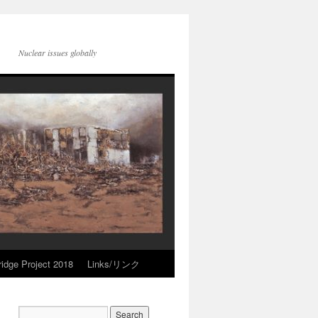
Nuclear issues globally
idge Project 2018
Links/リンク