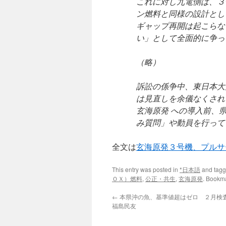
これに対し九電側は、３
ン燃料と同様の設計とし
ギャップ再開は起こらな
い」として全面的に争っ
（略）
訴訟の係争中、東日本大
は見直しを余儀なくされ
玄海原発 への導入前、
み質問」や動員を行って
全文は
玄海原発３号機、プル
This entry was posted in
*日本語
and tag
ＯＸ）燃料
,
公正・共生
,
玄海原発
. Bookm
←
本県沖の魚、基準値超はゼロ ２月検査、
福島民友