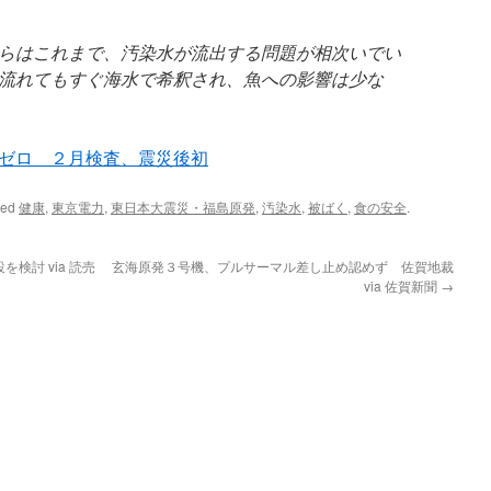
らはこれまで、汚染水が流出する問題が相次いでい
流れてもすぐ海水で希釈され、魚への影響は少な
ゼロ ２月検査、震災後初
ged
健康
,
東京電力
,
東日本大震災・福島原発
,
汚染水
,
被ばく
,
食の安全
.
検討 via 読売
玄海原発３号機、プルサーマル差し止め認めず 佐賀地裁
via 佐賀新聞
→