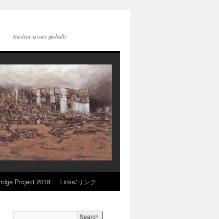
Nuclear issues globally
idge Project 2018
Links/リンク