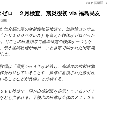
via 佐賀新聞
→
ゼロ ２月検査、震災後初 via 福島民友
epaul
た魚介類の県の放射性物質検査で、放射性セシウム
当たり１００ベクレル）を超えた検体がゼロだった
た。月ごとの検査結果で基準値超の検体が一つもな
。県水産試験場が同日、いわき市で開かれた同市漁
示した。
験場は「震災から４年が経過し、高濃度の放射性物
代替わりしていることや、魚体に蓄積された放射性
いることなどが要因」と分析する。
６９６検体で、国が出荷制限を指示しているアイナ
なども含まれる。不検出の検体は全体の８４．２％