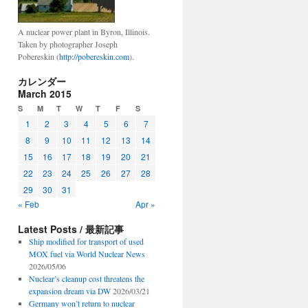
A nuclear power plant in Byron, Illinois.
Taken by photographer Joseph
Pobereskin (
http://pobereskin.com
).
カレンダー
March 2015
S
M
T
W
T
F
S
1
2
3
4
5
6
7
8
9
10
11
12
13
14
15
16
17
18
19
20
21
22
23
24
25
26
27
28
29
30
31
« Feb
Apr »
Latest Posts / 最新記事
Ship modified for transport of used
MOX fuel via World Nuclear News
2026/05/06
Nuclear’s cleanup cost threatens the
expansion dream via DW
2026/03/21
Germany won’t return to nuclear