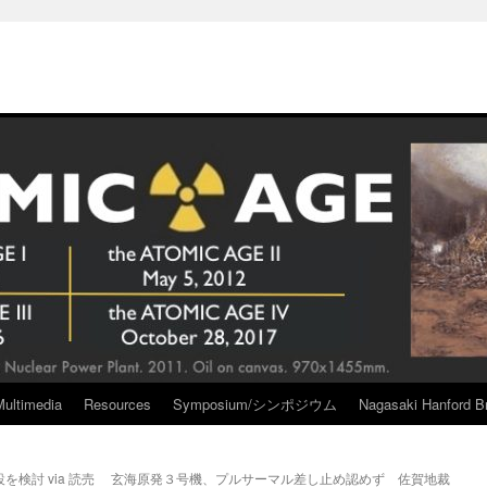
Multimedia
Resources
Symposium/シンポジウム
Nagasaki Hanford Br
検討 via 読売
玄海原発３号機、プルサーマル差し止め認めず 佐賀地裁