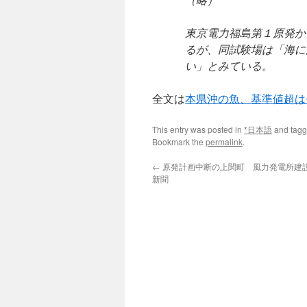
東京電力福島第１原発か
るが、同試験場は「海に
い」とみている。
全文は
本県沖の魚、基準値超は
This entry was posted in
*日本語
and tag
Bookmark the
permalink
.
←
原発計画中断の上関町 風力発電所建設を
新聞