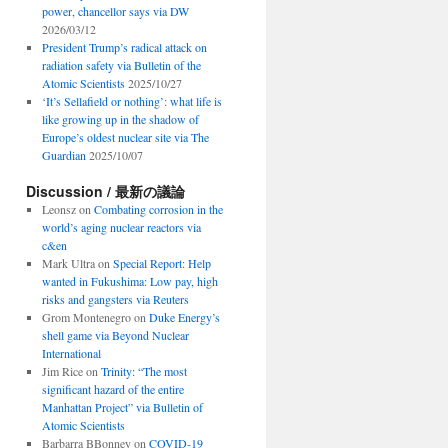
power, chancellor says via DW
2026/03/12
President Trump’s radical attack on
radiation safety via Bulletin of the
Atomic Scientists
2025/10/27
‘It’s Sellafield or nothing’: what life is
like growing up in the shadow of
Europe’s oldest nuclear site via The
Guardian
2025/10/07
Discussion / 最新の議論
Leonsz
on
Combating corrosion in the
world’s aging nuclear reactors via
c&en
Mark Ultra
on
Special Report: Help
wanted in Fukushima: Low pay, high
risks and gangsters via Reuters
Grom Montenegro
on
Duke Energy’s
shell game via Beyond Nuclear
International
Jim Rice
on
Trinity: “The most
significant hazard of the entire
Manhattan Project” via Bulletin of
Atomic Scientists
Barbarra BBonney
on
COVID-19