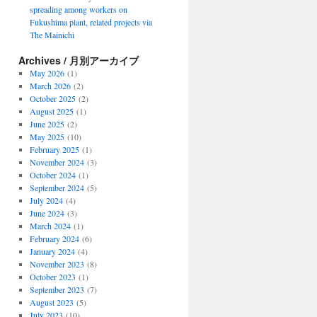
spreading among workers on
Fukushima plant, related projects via
The Mainichi
Archives / 月別アーカイブ
May 2026
(1)
March 2026
(2)
October 2025
(2)
August 2025
(1)
June 2025
(2)
May 2025
(10)
February 2025
(1)
November 2024
(3)
October 2024
(1)
September 2024
(5)
July 2024
(4)
June 2024
(3)
March 2024
(1)
February 2024
(6)
January 2024
(4)
November 2023
(8)
October 2023
(1)
September 2023
(7)
August 2023
(5)
July 2023
(10)