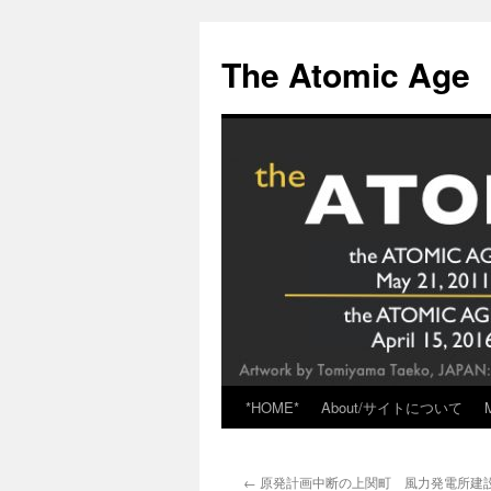
Skip
to
The Atomic Age
content
*HOME*
About/サイトについて
←
原発計画中断の上関町 風力発電所建設を