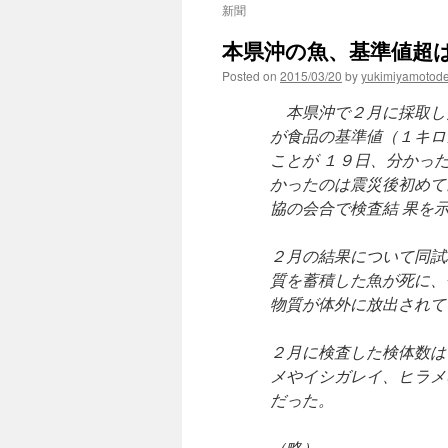
新聞
本県沖の魚、基準値超は
Posted on
2015/03/20
by
yukimiyamotod
本県沖で２月に採取し
が食品の基準値（１キロ
ことが １９日、分かっ
かったのは震災後初めて
協の会合で検査結 果を
２月の結果について同試
質を蓄積した魚が死に、
物質が体外に放出されて
２月に検査した検体数は
メやイシガレイ、ヒラメ
だった。
（略）