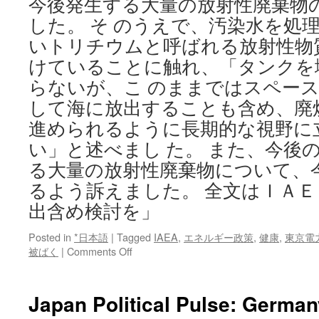
今後発生する大量の放射性廃棄物
した。 そ のうえで、汚染水を処
いトリチウムと呼ばれる放射性物
けていることに触れ、「タンクを
らないが、こ のままではスペー
して海に放出することも含め、廃
進められるように長期的な視野に
い」と述べまし た。 また、今後
る大量の放射性廃棄物について、
るよう訴えました。 全文はＩＡＥ
出含め検討を」
Posted in
*日本語
|
Tagged
IAEA
,
エネルギー政策
,
健康
,
東京電
on
被ばく
|
Comments Off
Ｉ
Ａ
Ｅ
Japan Political Pulse: German
Ａ