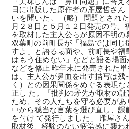
『美味しんぼ「鼻血問題」に答え
い
建
日に出版した原作者の雁屋哲さん
設
いを聞いた。 （略） 問題とされ
会
社
月２８日と５月１２日発売の号。
の
を取材した主人公らが原因不明の
専
双葉町の前町長が「福島では同じ
務
逮
すよ」と語る場面や、前町長や福
捕
はもう住めない」などと語る場面が
へ
via
などを修正 昨年末に発売された単
朝
は、主人公が鼻血を出す描写は残
日
新
く）との因果関係をめぐる表現な
聞
正し た。「批判の矛先が取材の
ため、その人たちを守る必要があ
中から穏当な言葉を選び直し、誤
を付け て発行しました」 雁屋さ
取材後、経験のない疲労感に襲わ