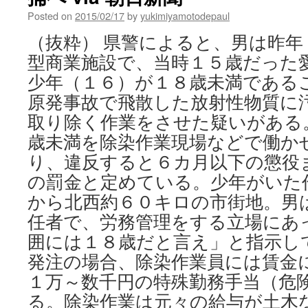
Posted on
2015/02/17
by
yukimiyamotodepaul
（抜粋） 県警によると、男は昨年
型商業施設で、当時１５歳だった
少年（１６）が１８歳未満である
原発事故で飛散した放射性物質に
取り除く作業をさせた疑いがある
歳未満を除染作業現場などで働か
り、違反すると６カ月以下の懲役
の罰金と定めている。少年がいた
から北西約６０キロの市街地。男
任者で、労務管理をする立場にあ
囲には１８歳だと言え」と指示し
発注の場合、除染作業員には賃金
１万～数千円の特殊勤務手当（危
る。除染作業は元々の給与が土木