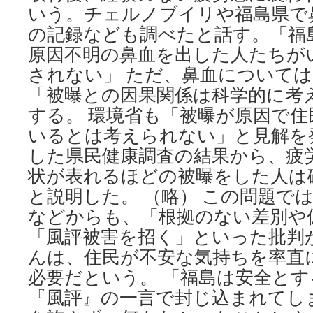
いう。チェルノブイリや福島県で
の記録なども調べたと話す。「福
原因不明の鼻血を出した人たちが
されない」 ただ、鼻血について
「被曝との因果関係は科学的に考
する。 環境省も「被曝が原因で
いるとは考えられない」と見解を
した県民健康調査の結果から、疲
状が表れるほどの被曝をした人は
と説明した。 （略） この問題で
などからも、「根拠のない差別や
「風評被害を招く」といった批判
んは、住民が不安な気持ちを率直
必要だという。 「福島は安全と
『風評』の一言で封じ込まれてし