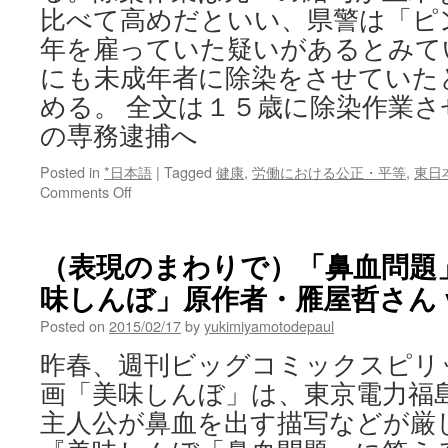
比べて高めだといい、県警は「ピ
年を雇っていた疑いがあるとみて
にも未成年者に除染をさせていた
める。 全文は１５歳に除染作業
の専務逮捕へ
Posted in
*日本語
|
Tagged
健康
,
労働における公正・平等
,
東日
on
Comments Off
１
５
歳
（表現のまわりで）「鼻血問題
に
味しんぼ」原作者・雁屋哲さん v
除
染
Posted on
2015/02/17
by
yukimiyamotodepaul
作
業
昨春、週刊ビッグコミックスピリ
さ
画「美味しんぼ」は、東京電力福
せ
た
主人公が鼻血を出す描写などが厳
疑