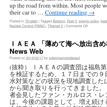
思
up the road from within. Most people wo
い
their car to …
Continue reading
→
「美
味
Posted in
*English
|
Tagged
Belgium
,
Doel 3
,
energy policy
,
heal
し
on
Nuclear Control (FANC)
,
Tihange 2
|
Comments Off
ん
Thousands
ぼ」
of
原
cracks
作
ＩＡＥＡ 「薄めて海へ放出含め検
in
者・
News Web
Belgian
雁
reactors,
屋
Posted on
2015/02/17
by
yukimiyamotodepaul
potentially
哲
a
さ
(抜粋） ＩＡＥＡの調査団は福島
global
ん
を検証するため、１７日までの９
nuclear
via
problem
朝
水対策などの状況を現地調査した
via
日
から聞き取りを行ってきました。
Greenpeace
新
者会見したファン・カルロス・レ
聞
は、今後の課題として、増え続け