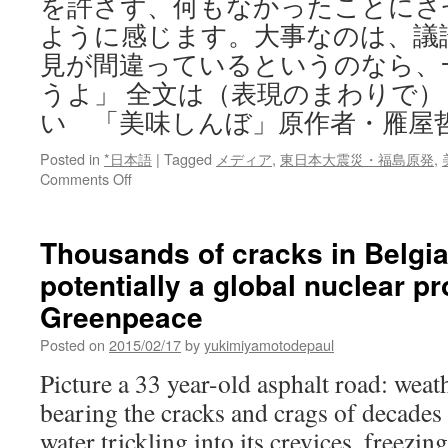
を許さず、何もなかったことにさ
ように感じます。大事なのは、議
見が間違っているというのなら、
うよ」 全文は（表現のまわりで
い 「美味しんぼ」原作者・雁屋
Posted in
*日本語
|
Tagged
メディア
,
東日本大震災・福島原発
,
on
Comments Off
（表
現
の
Thousands of cracks in Belgia
ま
potentially a global nuclear p
わ
り
Greenpeace
で）
「鼻
Posted on
2015/02/17
by
yukimiyamotodepaul
血
Picture a 33 year-old asphalt road: weat
問
題」
bearing the cracks and crags of decade
へ
water trickling into its crevices, freezi
の