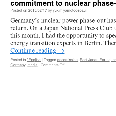
commitment to nuclear phase-
「薄
め
Posted on
2015/02/17
by
yukimiyamotodepaul
て
海
Germany’s nuclear power phase-out has 
へ
return. On a Japan National Press Club t
放
出
this month, I had the opportunity to spe
含
energy transition experts in Berlin. The
め
検
Continue reading
→
討
を」
Posted in
*English
|
Tagged
decomission
,
East Japan Earthqua
via
on
Germany
,
media
|
Comments Off
NHK
Japan
News
Political
Web
Pulse:
Germany’s
rock-
hard
commitment
to
nuclear