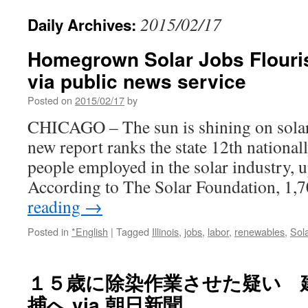
2015/02/17
Daily Archives:
Homegrown Solar Jobs Flouris
via public news service
Posted on
2015/02/17
by
CHICAGO – The sun is shining on solar 
new report ranks the state 12th national
people employed in the solar industry, 
According to The Solar Foundation, 1
reading
→
Posted in
*English
|
Tagged
Illinois
,
jobs
,
labor
,
renewables
,
Sol
１５歳に除染作業させた疑い 
捕へ via 朝日新聞