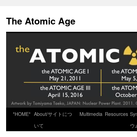
Skip
to
The Atomic Age
content
*HOME*
About/サイトにつ
Multimedia
Resources
Sy
いて
ウ