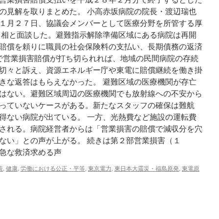
の見解を取りまとめた。 小高赤坂病院の院長・渡辺瑞也
１月２７日、協議会メンバーとして医療分野を所管する厚
 相と面談した。避難指示解除準備区域にある病院は再開
賠償を頼りに職員の社会保険料の支払い、長期債務の返済
階で営業損害賠償が打ち切られれば、地域の民間病院の存続
切々と訴え、資源エネルギー庁や東電に賠償継続を働き掛
きな返答はもらえなかった。 避難区域の医療機関が存亡
はない。避難区域周辺の医療機関でも放射線への不安から
っていないケースがある。新たなスタッフの確保は難航
得ない病院が出ている。 一方、光熱費など施設の運転費
される。病院経営者からは「営業損害の賠償で減収分を穴
ない」との声が上がる。 続きは第２部営業損害（１
早急な救済求める声
策
,
健康
,
労働における公正・平等
,
東京電力
,
東日本大震災・福島原発
,
東電原