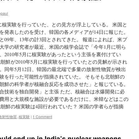
epaul
裏に核実験を行っていた、との見方が浮上している。 米国と
を発表したのを受け、韓国の各メディアが14日に報じた。
年と09年、13年の計3回とされてきた。 報道によれば、米プ
大学の研究者が最近、米国の核学会誌で「今年1月に明ら
2010年5月に核実験があったという主張を裏付けてい
朝鮮が2010年5月に核実験を行っていたとの見解が示され
。同年5月12日、韓国の最北端で多量の放射性物質が検出
験を行った可能性が指摘されていた。 そもそも北朝鮮の
朝鮮の科学者が核融合反応を成功させた」と報じている。
合技術を独自開発」と主張 ただ、核融合は水爆開発に必
費用と大規模な施設が必要であるだけに、米韓などはこの
北朝鮮の核実験は4回行われていた？ 米国の学者らが指摘
放射性物質
,
核実験
|
1 Comment
ould end up in India’s nuclear weapons