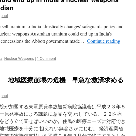
rdian
epaul
ell uranium to India ‘drastically changes’ safeguards policy and
 nuclear weapons Australian uranium could end up in India’s
o concessions the Abbott government made …
Continue reading
ia
,
Nuclear Weapons
|
1 Comment
） 地域医療崩壊の危機 早急な救済求める
epaul
院が加盟する東電原発事故被災病院協議会は平成２３年５
一原発事故による課題に意見を交 わしている。２２医療
をどう立て直せばいいのか。住民の医療ニーズに対応でき
地域医療を十分に 担えない無念さがにじむ。 経済産業省
営業損害賠償支払いを平成２８年２月分で終了するとした