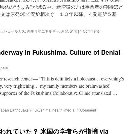
原発の“うまみ”が減る中、新増設の方は事業者の期待ほど
全文は原発:米で廃炉相次ぐ １３年以降、４発電所５基
策
,
シェールガス
,
再生可能エネルギー
,
原発
,
米国
|
1 Comment
derway in Fukushima. Culture of Denial
epaul
r research center — “This is definitely a holocaust… everything’s
y, very frightening… my family members are brainwashed”
supporter of the Fukushima Collaborative Clinic (translated …
Japan Earthquake + Fukushima
,
health
,
media
|
1 Comment
われていた？ 米国の学者らが指摘 via