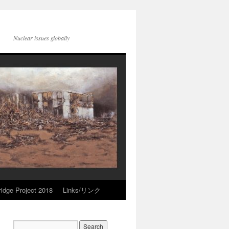
Nuclear issues globally
idge Project 2018
Links/リンク