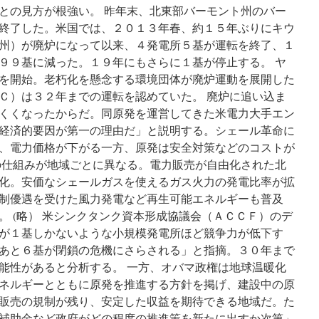
との見方が根強い。 昨年末、北東部バーモント州のバー
終了した。米国では、２０１３年春、約１５年ぶりにキウ
州）が廃炉になって以来、４発電所５基が運転を終了、１
９９基に減った。１９年にもさらに１基が停止する。 ヤ
を開始。老朽化を懸念する環境団体が廃炉運動を展開した
Ｃ）は３２年までの運転を認めていた。 廃炉に追い込ま
くくなったからだ。同原発を運営してきた米電力大手エン
経済的要因が第一の理由だ」と説明する。シェール革命に
、電力価格が下がる一方、原発は安全対策などのコストが
の仕組みが地域ごとに異なる。電力販売が自由化された北
化。安価なシェールガスを使えるガス火力の発電比率が拡
制優遇を受けた風力発電など再生可能エネルギーも普及
。 (略） 米シンクタンク資本形成協議会（ＡＣＣＦ）のデ
が１基しかないような小規模発電所ほど競争力が低下す
あと６基が閉鎖の危機にさらされる」と指摘。３０年まで
能性があると分析する。 一方、オバマ政権は地球温暖化
ネルギーとともに原発を推進する方針を掲げ、建設中の原
販売の規制が残り、安定した収益を期待できる地域だ。た
補助金など政府がどの程度の推進策を新たに出すか次第」