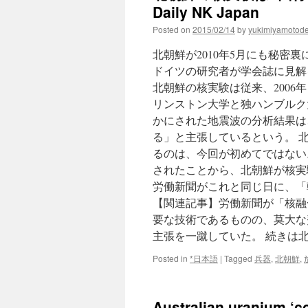
Daily NK Japan
Posted on
2015/02/14
by
yukimiyamotod
北朝鮮が2010年5月にも秘密
ドイツの研究者が学会誌に見解
北朝鮮の核実験は従来、2006
リンストン大学と独ハンブルク
かにされた地震波の分析結果は、
る」と主張しているという。 北
るのは、今回が初めてではない
されたことから、北朝鮮が核実
労働新聞がこれと同じ日に、「
【関連記事】労働新聞が「核融
要な技術であるものの、莫大な
主張を一蹴していた。 続きは
Posted in
*日本語
|
Tagged
兵器
,
北朝鮮
,
Australian uranium ‘c