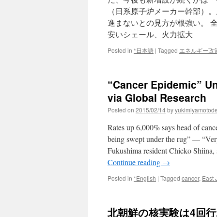
（日系原子炉メーカー幹部）。
進まないとの見方が根強い。 
安いシェール、火力拡大
Posted in
*日本語
|
Tagged
エネルギー政
“Cancer Epidemic” Un
via Global Research
Posted on
2015/02/14
by
yukimiyamotod
Rates up 6,000% says head of cance
being swept under the rug” — “Ver
Fukushima resident Chieko Shiina, 
Continue reading
→
Posted in
*English
|
Tagged
cancer
,
East 
北朝鮮の核実験は4回行