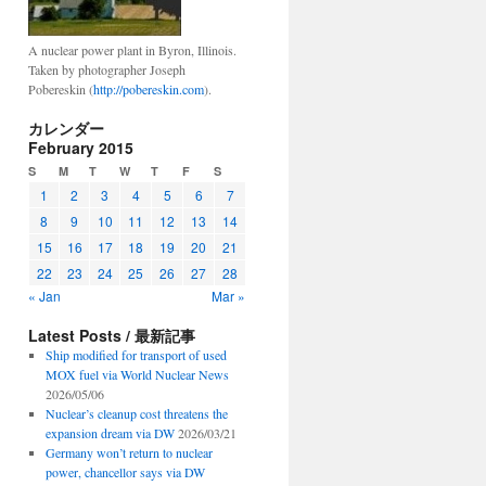
A nuclear power plant in Byron, Illinois.
Taken by photographer Joseph
Pobereskin (
http://pobereskin.com
).
カレンダー
February 2015
S
M
T
W
T
F
S
1
2
3
4
5
6
7
8
9
10
11
12
13
14
15
16
17
18
19
20
21
22
23
24
25
26
27
28
« Jan
Mar »
Latest Posts / 最新記事
Ship modified for transport of used
MOX fuel via World Nuclear News
2026/05/06
Nuclear’s cleanup cost threatens the
expansion dream via DW
2026/03/21
Germany won’t return to nuclear
power, chancellor says via DW