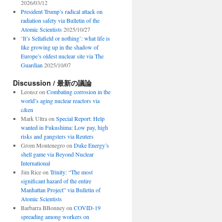
2026/03/12
President Trump’s radical attack on
radiation safety via Bulletin of the
Atomic Scientists
2025/10/27
‘It’s Sellafield or nothing’: what life is
like growing up in the shadow of
Europe’s oldest nuclear site via The
Guardian
2025/10/07
Discussion / 最新の議論
Leonsz
on
Combating corrosion in the
world’s aging nuclear reactors via
c&en
Mark Ultra
on
Special Report: Help
wanted in Fukushima: Low pay, high
risks and gangsters via Reuters
Grom Montenegro
on
Duke Energy’s
shell game via Beyond Nuclear
International
Jim Rice
on
Trinity: “The most
significant hazard of the entire
Manhattan Project” via Bulletin of
Atomic Scientists
Barbarra BBonney
on
COVID-19
spreading among workers on