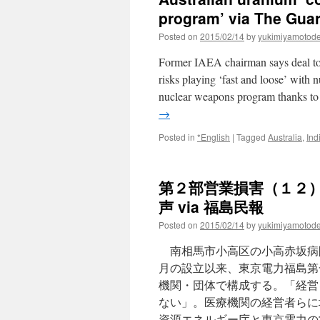
program’ via The Gua
Posted on
2015/02/14
by
yukimiyamotod
Former IAEA chairman says deal to s
risks playing ‘fast and loose’ with
nuclear weapons program thanks t
→
Posted in
*English
|
Tagged
Australia
,
Ind
第２部営業損害（１２
声 via 福島民報
Posted on
2015/02/14
by
yukimiyamotod
南相馬市小高区の小高赤坂病
月の設立以来、東京電力福島第
機関・団体で構成する。「経営
ない」。医療機関の経営者らに
資源エネルギー庁と東京電力の