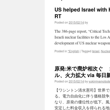
US helped Israel with 
RT
Posted on
2015/02/14
by
The 386-page report, “Critical Tec
Israeli nuclear facilities to the Lo
development of US nuclear weaponr
Posted in
*English
|
Tagged
Israel
,
Nucle
原発:米で廃炉相次ぐ
ル、火力拡大 via 毎日
Posted on
2015/02/14
by
yukimiyamotod
【ワシントン清水憲司】世界で
る。電力自由化に伴う価格競争
なり、原発の優位性が低下。風
安定した料金収入を得られる地