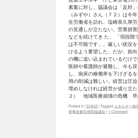
素案に対し、協議会は「反対」
（みずや）さん（７２）は今年
生労働省を訪れ、塩崎恭久厚労
の見通しが立たない。営業損害
などを続けてき た。 「現段
は不可能です」。厳しい状況を
けるよう要望した。だが、前向
の機に追い込まれているだけで
医師や看護師が避難し、今も戻
し、病床の稼働率を下げざるを
用の削減は難しい。経営は圧迫
埋めしなければ経営が成り立た
２） 地域医療崩壊の危機 
Posted in
*日本語
|
Tagged
エネルギー政
発事故被災病院協議会
|
1 Comment