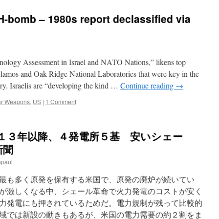
H-bomb – 1980s report declassified via
hnology Assessment in Israel and NATO Nations,” likens top
s Alamos and Oak Ridge National Laboratories that were key in the
y. Israelis are “developing the kind …
Continue reading
→
ar Weapons
,
US
|
1 Comment
 １３年以降、４発電所５基 安いシェー
新聞
epaul
最も多く原発を保有する米国で、原発の廃炉が続いてい
が激しくなる中、シェール革命で火力発電のコストが安く
力発電にも押されているためだ。電力規制が残って比較的
域では新設の動きもあるが、米国の電力需要の約２割をま