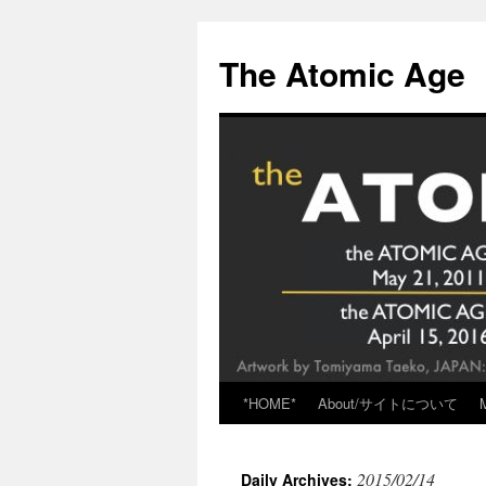
Skip
to
The Atomic Age
content
*HOME*
About/サイトについて
2015/02/14
Daily Archives: