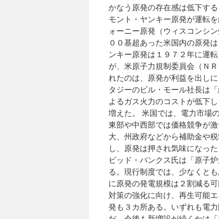
かなう原発の存在感は低下する
モント・ヤンキー原発が運転を
ォーニー原発（ウィスコンシン
００基超あった米国内の原発は
ンキー原発は１９７２年に運転
が、米原子力規制委員会（ＮＲ
れたのは、原発が利益を出しに
タジーのビル・モール社長は「
よるガス火力のコストが低下し
増えた。 米国では、電力市場
東部や中西部では価格競争が激
大、州政府などから補助金や税
し、原発は押され気味になった
ビッド・バンクス氏は「原子炉
る。現行制度では、少なくとも
に原発の発電規模は２割減る可
対策の強化に向け、再生可能エ
発も３カ所ある。いずれも電力
だ、今後も新増設が続くかは「