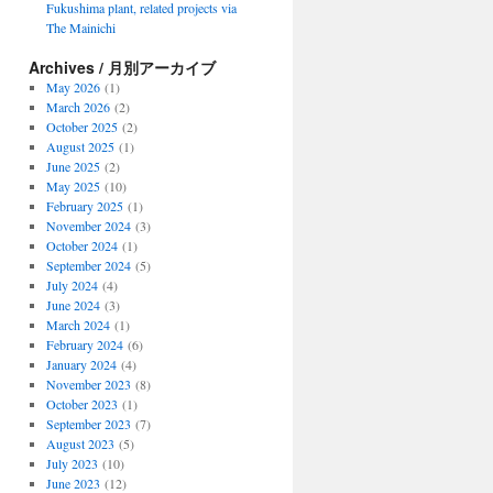
Fukushima plant, related projects via
The Mainichi
Archives / 月別アーカイブ
May 2026
(1)
March 2026
(2)
October 2025
(2)
August 2025
(1)
June 2025
(2)
May 2025
(10)
February 2025
(1)
November 2024
(3)
October 2024
(1)
September 2024
(5)
July 2024
(4)
June 2024
(3)
March 2024
(1)
February 2024
(6)
January 2024
(4)
November 2023
(8)
October 2023
(1)
September 2023
(7)
August 2023
(5)
July 2023
(10)
June 2023
(12)