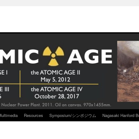
Multimedia
Resources
Symposium/シンポジウム
Nagasaki Hanford Br