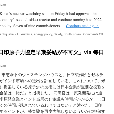
epaul
orea’s nuclear watchdog said on Friday it had approved the
e country’s second-oldest reactor and continue running it to 2022,
ar policy. Seven of nine commissioners …
Continue reading
→
on
arthquake + Fukushima
,
energy policy
,
Safety
,
South Korea
|
Comments Off
S.Korea
nuclear
watchd
日印原子力協定早期妥結が不可欠」via 毎日
approve
restart
of
epaul
second-
oldest
は、東芝傘下のウェスチングハウスと、日立製作所とゼネラ
reactor
via
がインド市場への進出を計画している。これについて、米
Reuters
）提案している原子炉の技術には日本企業が重要な役割を
企業は一緒だ」と指摘した。 同高官は「原発開発には通
米原発企業とインド当局の）協議も時間がかかるが、（日
くの時間が残されているわけではない」と述べた。 日印
するインドが、核実験を再度実施しないよういかに担保す