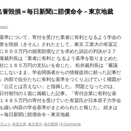
名誉毀損＝毎日新聞に賠償命令－東京地裁
epaul
基準について、寄付を受けた業者に有利となるよう学会の
誉を毀損（きそん）されたとして、東京 工業大の有冨正
に６００万円の損害賠償などを求めた訴訟の判決が２７
隆裁判長は「業者に有利と なるよう基準を取りまとめた
社に１６５万円の支払いを命じた。 松井裁判長は「審議
にしないまま、学会関係者からの情報提供に頼った記事だ
』内部で自分たちに有利な基準をつくり上げていく構図が
「公正とは言えない」と指摘した。 問題となったのは、
日付朝刊の１面に掲載した記事。「寄付企業に有利な基
１４８５万円の寄付を受けていた有冨氏が日本原子力学会
も緩い内容の学会基準がまとめられたと報じた。 続きは
損＝毎日新聞に賠償命令－東京地裁
力ムラ
,
有冨正憲
,
東京電力
,
毎日新聞
|
6 Comments