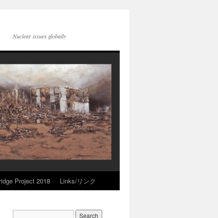
Nuclear issues globally
idge Project 2018
Links/リンク