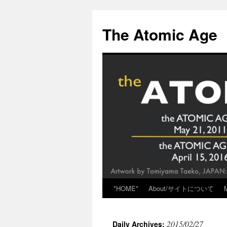
Skip
to
The Atomic Age
content
*HOME*
About/サイトについて
2015/02/27
Daily Archives: