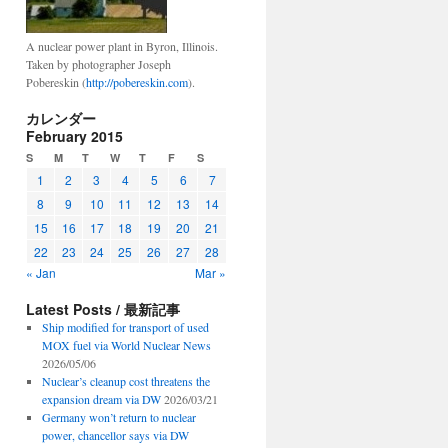
A nuclear power plant in Byron, Illinois.
Taken by photographer Joseph
Pobereskin (
http://pobereskin.com
).
カレンダー
February 2015
S
M
T
W
T
F
S
1
2
3
4
5
6
7
8
9
10
11
12
13
14
15
16
17
18
19
20
21
22
23
24
25
26
27
28
« Jan
Mar »
Latest Posts / 最新記事
Ship modified for transport of used
MOX fuel via World Nuclear News
2026/05/06
Nuclear’s cleanup cost threatens the
expansion dream via DW
2026/03/21
Germany won’t return to nuclear
power, chancellor says via DW