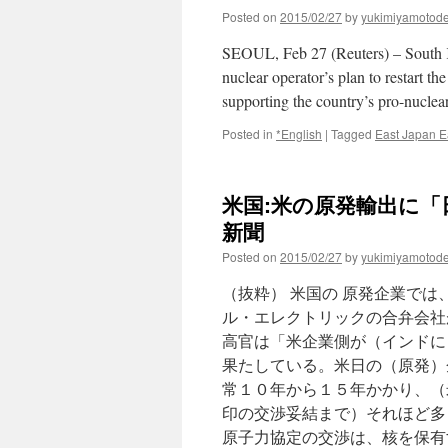
Posted on
2015/02/27
by
yukimiyamotod
SEOUL, Feb 27 (Reuters) – South K
nuclear operator’s plan to restart th
supporting the country’s pro-nucle
Posted in
*English
|
Tagged
East Japan E
米国:米の原発輸出に「
新聞
Posted on
2015/02/27
by
yukimiyamotod
（抜粋） 米国の 原発企業で
ル・エレクトリックの合弁会社
高官は「米企業側が（インドに
果たしている。米日の（原発）
常１０年から１５年かかり、（
印の交渉妥結まで）それほど多
原子力協定の交渉は、核を保有