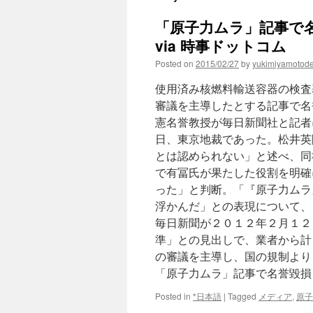
「原子力ムラ」記事で
via 時事ドットコム
Posted on
2015/02/27
by
yukimiyamotod
使用済み核燃料輸送容器の検査
審議を主導したとする記事で名
憲名誉教授が毎日新聞社と記者
日、東京地裁であった。松井英
とは認められない」と述べ、同
で有冨氏が果たした役割を明確
った」と判断。「『原子力ムラ
浮かんだ」との表現について、
毎日新聞が２０１２年２月１２
準」との見出しで、業者から計
の審議を主導し、国の規制より
「原子力ムラ」記事で名誉毀
Posted in
*日本語
|
Tagged
メディア
,
原子