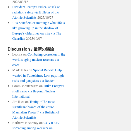
2026/03/12
President Trump’s radical attack on
radiation safety via Bulletin of the
Atomic Scientists
2025/10/27
‘It’s Sellafield or nothing’: what life is
like growing up in the shadow of
Europe’s oldest nuclear site via The
Guardian
2025/10/07
’s
Discussion / 最新の議論
Leonsz
on
Combating corrosion in the
og
world’s aging nuclear reactors via
s
c&en
Mark Ultra
on
Special Report: Help
wanted in Fukushima: Low pay, high
risks and gangsters via Reuters
Grom Montenegro
on
Duke Energy’s
shell game via Beyond Nuclear
International
Jim Rice
on
Trinity: “The most
significant hazard of the entire
Manhattan Project” via Bulletin of
Atomic Scientists
Barbarra BBonney
on
COVID-19
spreading among workers on