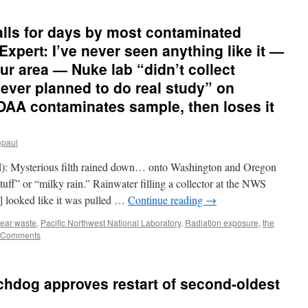
falls for days by most contaminated
 Expert: I’ve never seen anything like it —
ur area — Nuke lab “didn’t collect
ver planned to do real study” on
OAA contaminates sample, then loses it
epaul
): Mysterious filth rained down… onto Washington and Oregon
uff” or “milky rain.” Rainwater filling a collector at the NWS
 looked like it was pulled …
Continue reading
→
lear waste
,
Pacific Northwest National Laboratory
,
Radiation exposure
,
the
 Comments
chdog approves restart of second-oldest