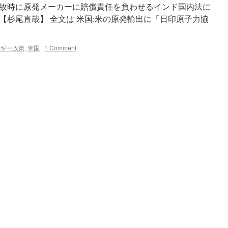
故時に原発メーカーに賠償責任を負わせるインド国内法に
【杉尾直哉】 全文は 米国:米の原発輸出に「日印原子力協
ギー政策
,
米国
|
1 Comment