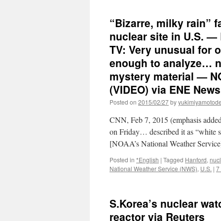
“Bizarre, milky rain” 
nuclear site in U.S. —
TV: Very unusual for o
enough to analyze… ne
mystery material — N
(VIDEO) via ENE News
Posted on
2015/02/27
by
yukimiyamotod
CNN, Feb 7, 2015 (emphasis added
on Friday… described it as “white st
[NOAA’s National Weather Service]
Posted in
*English
|
Tagged
Hanford
,
nuc
National Weather Service (NWS)
,
U.S.
|
7
S.Korea’s nuclear wat
reactor via Reuters