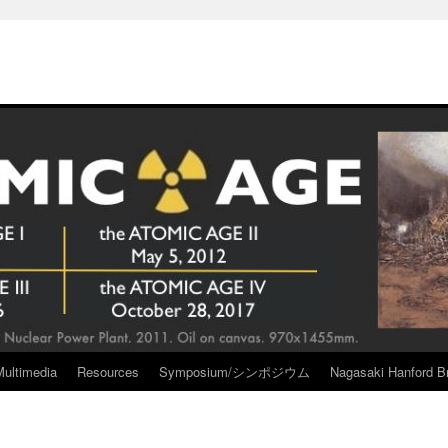
Multimedia
Resources
Symposium/シンポジウム
Nagasaki Hanford Br