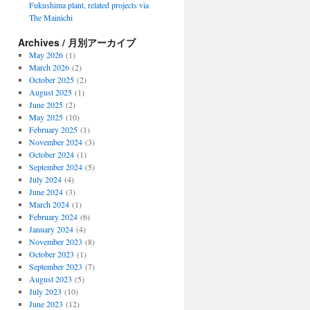
Fukushima plant, related projects via
The Mainichi
Archives / 月別アーカイブ
May 2026
(1)
March 2026
(2)
October 2025
(2)
August 2025
(1)
June 2025
(2)
May 2025
(10)
February 2025
(1)
November 2024
(3)
October 2024
(1)
September 2024
(5)
July 2024
(4)
June 2024
(3)
March 2024
(1)
February 2024
(6)
January 2024
(4)
November 2023
(8)
October 2023
(1)
September 2023
(7)
August 2023
(5)
July 2023
(10)
June 2023
(12)