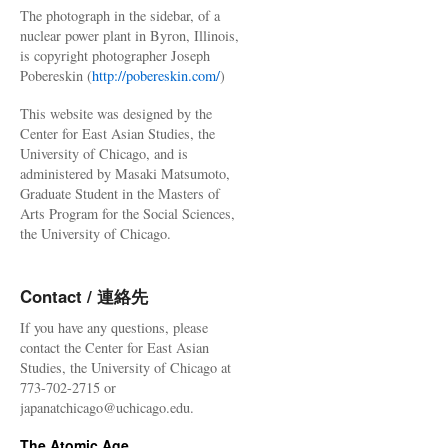
The photograph in the sidebar, of a
nuclear power plant in Byron, Illinois,
is copyright photographer Joseph
Pobereskin (
http://pobereskin.com/
)
This website was designed by the
Center for East Asian Studies, the
University of Chicago, and is
administered by Masaki Matsumoto,
Graduate Student in the Masters of
Arts Program for the Social Sciences,
the University of Chicago.
Contact / 連絡先
If you have any questions, please
contact the Center for East Asian
Studies, the University of Chicago at
773-702-2715 or
japanatchicago@uchicago.edu.
The Atomic Age