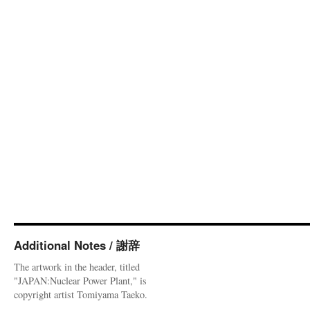
Additional Notes / 謝辞
The artwork in the header, titled
"JAPAN:Nuclear Power Plant," is
copyright artist Tomiyama Taeko.