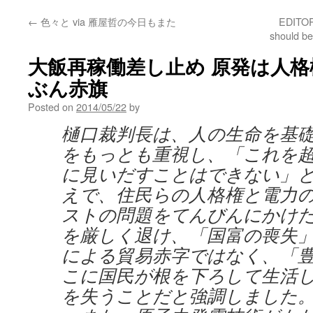
←
色々と via 雁屋哲の今日もまた
EDITORI
should b
大飯再稼働差し止め 原発は人格権
ぶん赤旗
Posted on
2014/05/22
by
樋口裁判長は、人の生命を基
をもっとも重視し、「これを
に見いだすことはできない」
えで、住民らの人格権と電力
ストの問題をてんびんにかけ
を厳しく退け、「国富の喪失
による貿易赤字ではなく、「
こに国民が根を下ろして生活
を失うことだと強調しました