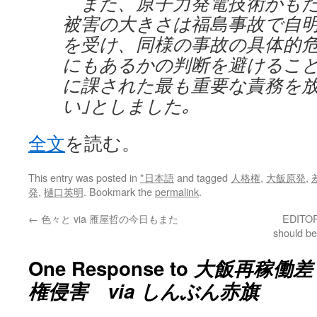
また、原子力発電技術がもた
被害の大きさは福島事故で自
を受け、同様の事故の具体的
にもあるかの判断を避けるこ
に課された最も重要な責務を
い｣としました｡
全文
を読む。
This entry was posted in
*日本語
and tagged
人格権
,
大飯原発
,
発
,
樋口英明
. Bookmark the
permalink
.
←
色々と via 雁屋哲の今日もまた
EDITORI
should b
One Response to
大飯再稼働差
権侵害 via しんぶん赤旗