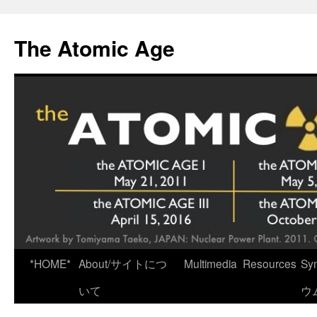
Skip
to
The Atomic Age
content
*HOME*
About/サイトにつ
Multimedia
Resources
Sy
いて
ウ