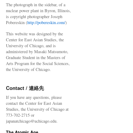
The photograph in the sidebar, of a
nuclear power plant in Byron, Illinois,
is copyright photographer Joseph
Pobereskin (
http://pobereskin.com/
)
This website was designed by the
Center for East Asian Studies, the
University of Chicago, and is
administered by Masaki Matsumoto,
Graduate Student in the Masters of
Arts Program for the Social Sciences,
the University of Chicago.
Contact / 連絡先
If you have any questions, please
contact the Center for East Asian
Studies, the University of Chicago at
773-702-2715 or
japanatchicago@uchicago.edu.
The Atomic Age