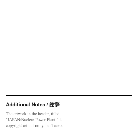
Additional Notes / 謝辞
The artwork in the header, titled
"JAPAN:Nuclear Power Plant," is
copyright artist Tomiyama Taeko.