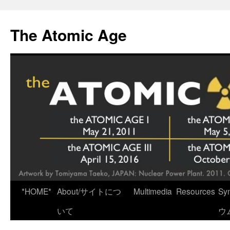
Skip
to
The Atomic Age
content
*HOME*
About/サイトにつ
Multimedia
Resources
Sy
いて
ウ