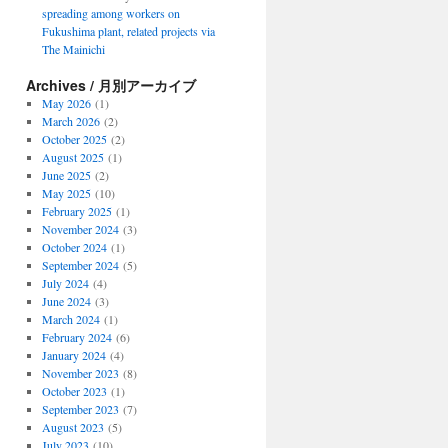
spreading among workers on
Fukushima plant, related projects via
The Mainichi
Archives / 月別アーカイブ
May 2026
(1)
March 2026
(2)
October 2025
(2)
August 2025
(1)
June 2025
(2)
May 2025
(10)
February 2025
(1)
November 2024
(3)
October 2024
(1)
September 2024
(5)
July 2024
(4)
June 2024
(3)
March 2024
(1)
February 2024
(6)
January 2024
(4)
November 2023
(8)
October 2023
(1)
September 2023
(7)
August 2023
(5)
July 2023
(10)