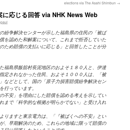
elections via The Asahi Shimbun
→
じる回答 via NHK News Web
epaul
の紛争解決センターが示した福島県の住民の「被ば
償を認めた和解案について、これまで拒否していた
のため賠償の支払いに応じる」と回答したことが分
た福島県飯舘村長泥地区のおよそ１８０人と、伊達
指定されなかった住民、およそ１０００人は、「被
」などとして、国の「原子力損害賠償紛争解決セン
を行っています。
の不安」を理由にした賠償を認める考えを示してい
れまで「科学的な根拠が明らかでない」と受け入れ
よりますと東京電力は、「『被ばくへの不安』とい
が、早期解決のため、これらの地域に限って賠償の
７日に回答したということです。