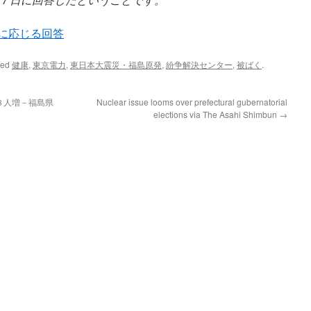
案に応じる回答
ged
健康
,
東京電力
,
東日本大震災・福島原発
,
紛争解決センター
,
被ばく
.
８人増－福島県
Nuclear issue looms over prefectural gubernatorial
elections via The Asahi Shimbun
→