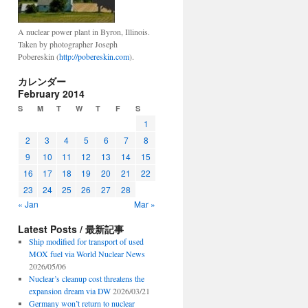
A nuclear power plant in Byron, Illinois.
Taken by photographer Joseph
Pobereskin (
http://pobereskin.com
).
カレンダー
February 2014
S
M
T
W
T
F
S
1
2
3
4
5
6
7
8
9
10
11
12
13
14
15
16
17
18
19
20
21
22
23
24
25
26
27
28
« Jan
Mar »
Latest Posts / 最新記事
Ship modified for transport of used
MOX fuel via World Nuclear News
2026/05/06
Nuclear’s cleanup cost threatens the
expansion dream via DW
2026/03/21
Germany won’t return to nuclear