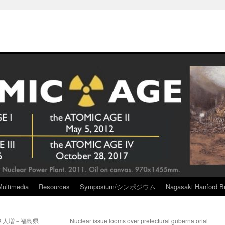
Multimedia
Resources
Symposium/シンポジウム
Nagasaki Hanford Br
８人増－福島県
Nuclear issue looms over prefectural gubernatorial