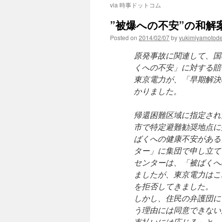
via 時事ドットコム
”被爆への不安”の和解案に応
Posted on
2014/02/07
by
yukimiyamotod
原発事故に関連して、国
くへの不安」に対する賠
東京電力が、「早期解決
かりました。
帰還困難区域に指定され
市で特定避難勧奨地点に
ばくへの健康不安がある
ター」に集団で申し立て
センターは、「被ばくへ
ましたが、東京電力はこ
を拒否してきました。
しかし、住民の弁護団に
う理由には同意できない
支払いには応じる」と、