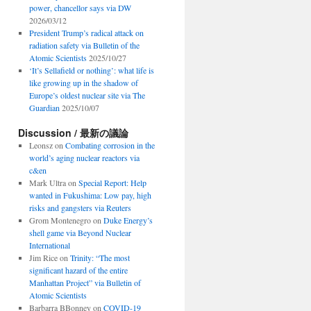
power, chancellor says via DW
2026/03/12
President Trump’s radical attack on
radiation safety via Bulletin of the
Atomic Scientists
2025/10/27
‘It’s Sellafield or nothing’: what life is
like growing up in the shadow of
Europe’s oldest nuclear site via The
Guardian
2025/10/07
Discussion / 最新の議論
Leonsz
on
Combating corrosion in the
world’s aging nuclear reactors via
c&en
Mark Ultra
on
Special Report: Help
wanted in Fukushima: Low pay, high
risks and gangsters via Reuters
Grom Montenegro
on
Duke Energy’s
shell game via Beyond Nuclear
International
Jim Rice
on
Trinity: “The most
significant hazard of the entire
Manhattan Project” via Bulletin of
Atomic Scientists
Barbarra BBonney
on
COVID-19