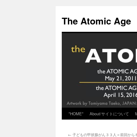
Skip
to
The Atomic Age
content
*HOME*
About/サイトについて
←
子どもの甲状腺がん３３人＝前回から