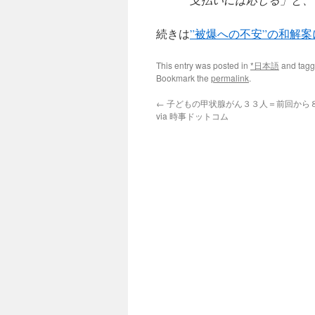
続きは
”被爆への不安”の和解
This entry was posted in
*日本語
and tag
Bookmark the
permalink
.
←
子どもの甲状腺がん３３人＝前回から
via 時事ドットコム