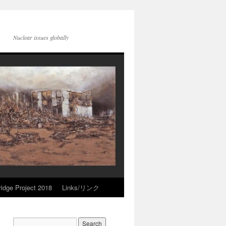
Nuclear issues globally
idge Project 2018
Links/リンク