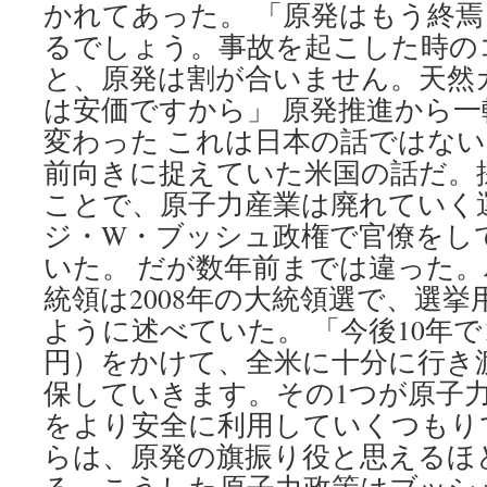
かれてあった。 「原発はもう終
CNBC
るでしょう。事故を起こした時の
と、原発は割が合いません。天然
は安価ですから」 原発推進から
変わった これは日本の話ではな
前向きに捉えていた米国の話だ。
ことで、原子力産業は廃れていく
ジ・W・ブッシュ政権で官僚をし
いた。 だが数年前までは違った
統領は2008年の大統領選で、選挙
ように述べていた。 「今後10年で1
円）をかけて、全米に十分に行き
保していきます。その1つが原子
をより安全に利用していくつもり
らは、原発の旗振り役と思えるほ