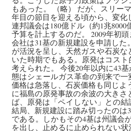
る。こうした原子力政策はブッシ
もあった。 （略） だが、スリーマ
年目の節目を迎える頃から、変化し
連邦議会は180億ドル（約1兆800
予算を計上するのだ。 2009年初
会社は31基の新規建設を申請した
が活況を呈し、天然ガスや石炭な
いた時期でもある。原発はコスト
考えられた。 今後20年以内に43
態はシェールガス革命の到来で一
価格は急落し、石炭価格も同じよ
に福島の原発事故の余波の大きさ
ば、原発は「ペイしない」との結
結局、新規建設に踏み切ったのは3
である。しかもその4基は州議会
を出し、止めるに止められない状