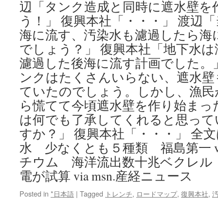
辺「タンク造成と同時に遮水壁を
う！」 復興本社「・・・」 渡辺
海に流す、汚染水も濾過したら海
でしょう？」 復興本社「地下水
濾過した後海に流す計画でした。
ンクはたくさんいらない、遮水壁
ていたのでしょう。しかし、漁民
ら慌てて今頃遮水壁を作り始まっ
は何でも了承してくれると思って
すか？」 復興本社「・・・」 全文
水 少なくとも５種類 福島第一 vi
チウム 海洋流出数十兆ベクレル
電が試算 via msn.産経ニュース
Posted in
*日本語
|
Tagged
トレンチ
,
ロードマップ
,
復興本社
,