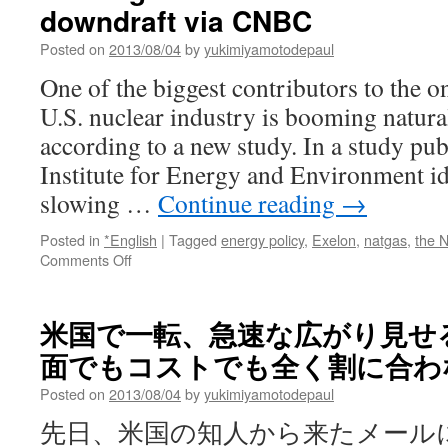
downdraft via CNBC
of
nuclear
Posted on
2013/08/04
by
yukimiyamotodepaul
leak
via
One of the biggest contributors to the o
Fox
U.S. nuclear industry is booming natura
News
according to a new study. In a study pub
Institute for Energy and Environment id
slowing …
Continue reading
→
Posted in
*English
|
Tagged
energy policy
,
Exelon
,
natgas
,
the N
on
Comments Off
US
natgas
boom
米国で一転、急速な広がり見せ
sucks
面でもコストでも全く割に合わない v
nuclear
power
Posted on
2013/08/04
by
yukimiyamotodepaul
into
downdraft
先日、米国の知人から来たメール
via