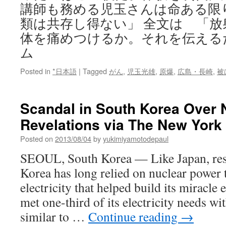
講師も務める児玉さんは命ある限
類は共存し得ない」 全文は 「
体を痛めつけるか。それを伝える
ム
Posted in
*日本語
|
Tagged
がん
,
児玉光雄
,
原爆
,
広島・長崎
,
被
Scandal in South Korea Over 
Revelations via The New York
Posted on
2013/08/04
by
yukimiyamotodepaul
SEOUL, South Korea — Like Japan, re
Korea has long relied on nuclear power 
electricity that helped build its miracle 
met one-third of its electricity needs wi
similar to …
Continue reading
→