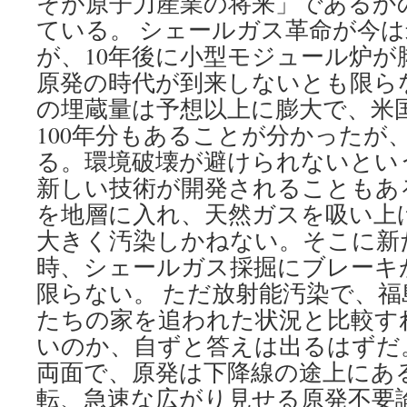
そが原子力産業の将来」であるか
ている。 シェールガス革命が今
が、10年後に小型モジュール炉が
原発の時代が到来しないとも限ら
の埋蔵量は予想以上に膨大で、米
100年分もあることが分かったが
る。環境破壊が避けられないとい
新しい技術が開発されることもあ
を地層に入れ、天然ガスを吸い上
大きく汚染しかねない。そこに新
時、シェールガス採掘にブレーキ
限らない。 ただ放射能汚染で、福
たちの家を追われた状況と比較す
いのか、自ずと答えは出るはずだ
両面で、原発は下降線の途上にあ
転、急速な広がり見せる原発不要