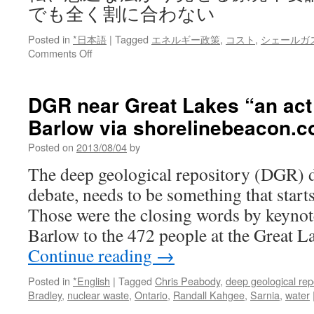
でも全く割に合わない
Posted in
*日本語
|
Tagged
エネルギー政策
,
コスト
,
シェールガ
on
Comments Off
米
国
で
DGR near Great Lakes “an act 
一
Barlow via shorelinebeacon.
転、
急
Posted on
2013/08/04
by
速
な
The deep geological repository (DGR) de
広
debate, needs to be something that start
が
り
Those were the closing words by keyno
見
Barlow to the 472 people at the Great 
せ
る
Continue reading
→
原
発
Posted in
*English
|
Tagged
Chris Peabody
,
deep geological rep
不
Bradley
,
nuclear waste
,
Ontario
,
Randall Kahgee
,
Sarnia
,
water
要