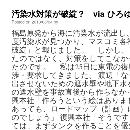
論
安
汚染水対策が破綻？ via ひろ
全
面
Posted on
2013/08/04
by
で
福島原発から海に汚染水が流出し
も
コ
度汚染水が見つかり、マスコミ各
ス
破綻」と報じました。 しかし、
ト
で
たのではなく、対策をしてこなか
も
たのです。 私は25日に東電の
全
く
渉・要求してきました。 渡辺「
割
出させないための遮水壁や地下水
に
合
の遮水壁を事故直後から作らなか
わ
興本社「作ろうという絵はありま
な
い
あっても、ロードマップ（計画）
via
のでしょう」 復興本社「そうで
JBPress
ては、まずタンクを作ることを優