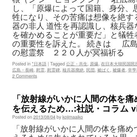
し、「原爆によって国籍、身分、
牲になり、その苦痛は想像を絶す
器の非人 道性を再認識し、核兵器
を確かめることが重要だ」と犠牲
の重要性を訴えた。 続きは 広島
の慰霊祭 ２２０人が冥福祈る
Posted in
*日本語
|
Tagged
公正・共生
,
原爆
,
在日本大韓民国民
広島・長崎
,
慰霊
,
慰霊碑
,
核兵器廃絶
,
民団
,
被ばく
,
被爆者
,
辛亨
2 Comments
「放射線がいかに人間の体を痛
を伝えるため…:社説・コラム vi
Posted on
2013/08/04
by
kojimaaiko
「放射線がいかに人間の体を痛め