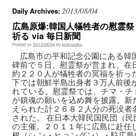
2013/08/04
Daily Archives:
広島原爆:韓国人犠牲者の慰霊
祈る via 毎日新聞
Posted on
2013/08/04
by
kojimaaiko
広島市の平和記念公園にある韓
碑前で５日、慰霊祭が営まれ、在
約２２０人が犠牲者の冥福を祈った
下では朝鮮半島出身者３万人前後
れている。慰霊祭では、チマ・チ
が鎮魂の願いを込め舞を披露。新
えられた計２６８２人分の死没者
された。 在日本大韓民国民団（民
の主催。２０１１年に広島に赴任
根（シ ン・ヒョングン）・駐広島