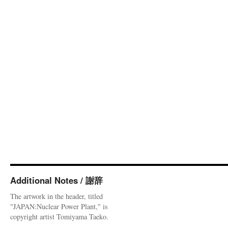
Additional Notes / 謝辞
The artwork in the header, titled
"JAPAN:Nuclear Power Plant," is
copyright artist Tomiyama Taeko.