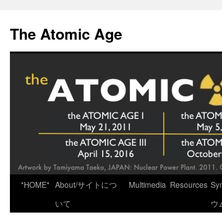
Skip
to
The Atomic Age
content
*HOME*
About/サイトにつ
Multimedia
Resources
Sy
いて
ウ