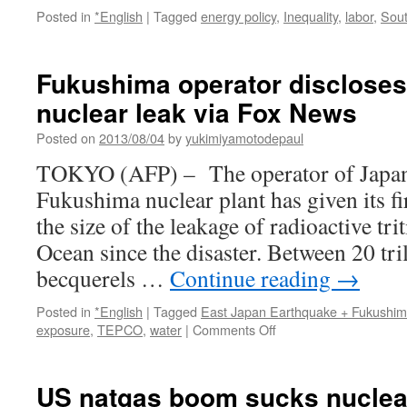
Posted in
*English
|
Tagged
energy policy
,
Inequality
,
labor
,
Sou
Fukushima operator discloses 
nuclear leak via Fox News
Posted on
2013/08/04
by
yukimiyamotodepaul
TOKYO (AFP) – The operator of Japan
Fukushima nuclear plant has given its fi
the size of the leakage of radioactive tri
Ocean since the disaster. Between 20 tril
becquerels …
Continue reading
→
Posted in
*English
|
Tagged
East Japan Earthquake + Fukushi
on
exposure
,
TEPCO
,
water
|
Comments Off
Fukushima
operator
discloses
US natgas boom sucks nuclea
extent