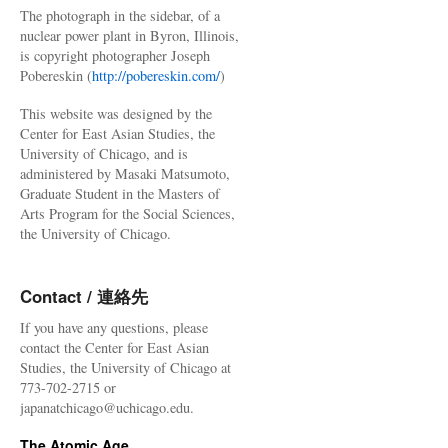
The photograph in the sidebar, of a
nuclear power plant in Byron, Illinois,
is copyright photographer Joseph
Pobereskin (
http://pobereskin.com/
)
This website was designed by the
Center for East Asian Studies, the
University of Chicago, and is
administered by Masaki Matsumoto,
Graduate Student in the Masters of
Arts Program for the Social Sciences,
the University of Chicago.
Contact / 連絡先
If you have any questions, please
contact the Center for East Asian
Studies, the University of Chicago at
773-702-2715 or
japanatchicago@uchicago.edu.
The Atomic Age