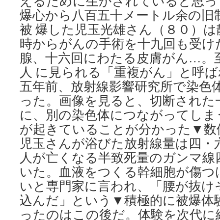
えるために生かされていると思っ
爆心から八百五十メートル余の旧
被 爆した児玉光雄さん（８０）
時からがんの手術を十九回も受け
腺、十六回にわたる皮膚がん…。
人 に見られる「重複がん」と呼ばれ
五年前、放射線影響研究所で染色
った。画像を見ると、切断された
に、別の染色体につながってしま
が起きていることが分かった▼数
児玉さんが浴びた放射線量は四・
人が亡くなる半致死量のガンマ線
いた。血液をつくる幹細胞が傷つ
いと専門家に言われ、「腰が抜け
込んだ」という▼積極的に被爆体
ったのはこの後だ。体験を次代に