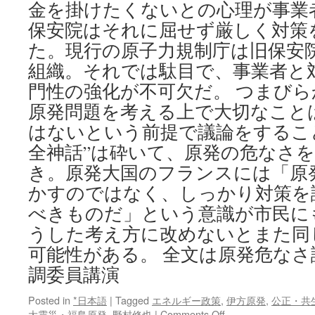
金を掛けたくないとの心理が事業
保安院はそれに屈せず厳しく対策
た。現行の原子力規制庁は旧保安
組織。それでは駄目で、事業者と
門性の強化が不可欠だ。 つまびら
原発問題を考える上で大切なこと
はないという前提で議論をするこ
全神話”は砕いて、原発の危なさ
き。原発大国のフランスには「原
かすのではなく、しっかり対策を
べきものだ」という意識が市民に
うした考え方に改めないとまた同
可能性がある。 全文は原発危なさ
調委員講演
Posted in
*日本語
|
Tagged
エネルギー政策
,
伊方原発
,
公正・共
on
大震災・福島原発
,
野村修也
|
Comments Off