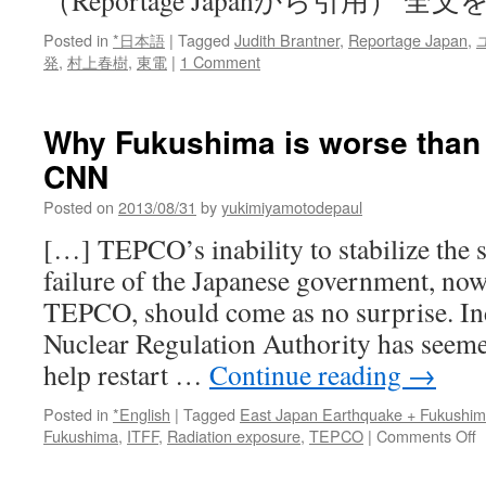
（Reportage Japanから引用） 全
Posted in
*日本語
|
Tagged
Judith Brantner
,
Reportage Japan
,
発
,
村上春樹
,
東電
|
1 Comment
Why Fukushima is worse than 
CNN
Posted on
2013/08/31
by
yukimiyamotodepaul
[…] TEPCO’s inability to stabilize the s
failure of the Japanese government, no
TEPCO, should come as no surprise. Ind
Nuclear Regulation Authority has seeme
help restart …
Continue reading
→
Posted in
*English
|
Tagged
East Japan Earthquake + Fukushi
o
Fukushima
,
ITFF
,
Radiation exposure
,
TEPCO
|
Comments Off
W
F