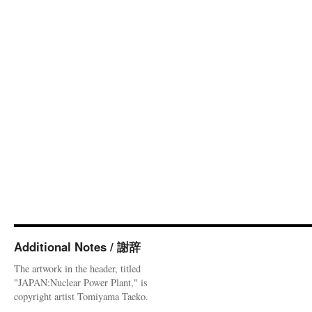
Additional Notes / 謝辞
The artwork in the header, titled
"JAPAN:Nuclear Power Plant," is
copyright artist Tomiyama Taeko.