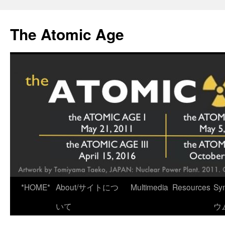
Skip
to
The Atomic Age
content
*HOME*
About/サイトにつ
Multimedia
Resources
Sy
いて
ウ