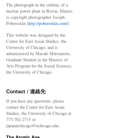
The photograph in the sidebar, of a
nuclear power plant in Byron, Illinois,
is copyright photographer Joseph
Pobereskin (
http://pobereskin.com/
)
This website was designed by the
Center for East Asian Studies, the
University of Chicago, and is
administered by Masaki Matsumoto,
Graduate Student in the Masters of
Arts Program for the Social Sciences,
the University of Chicago.
Contact / 連絡先
If you have any questions, please
contact the Center for East Asian
Studies, the University of Chicago at
773-702-2715 or
japanatchicago@uchicago.edu.
The Atomic Age