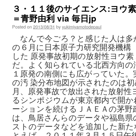
is
３・１１後のサイエンス:ヨウ
w
＝青野由利 via 毎日jp
t
y
Posted on
2013/08/31
by
yukimiyamotodepaul
t
v
なんで今ごろ？と感じた人は多
C
の６月に日本原子力研究開発機構
した 原発事故初期の放射性ヨウ
だ。よく知られている北西方向の
１原発の南側にも広がっていた。
の汚 染分布地図が示されたのは初め
月、原発事故で放出された放射性
るシンポジウムが東京都内で開か
ーションを続けるＪＡＥＡの茅野
は、鳥居さんらのデータや福島県
ストのデータなどを追加した新た
とえば、２０１１年３月１５日午