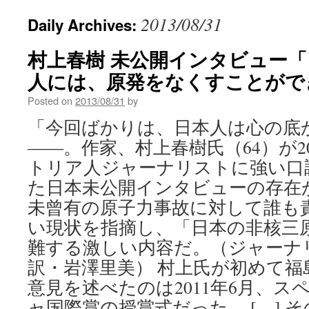
2013/08/31
Daily Archives:
村上春樹 未公開インタビュー
人には、原発をなくすことができる」v
Posted on
2013/08/31
by
「今回ばかりは、日本人は心の底
――。作家、村上春樹氏（64）が20
トリア人ジャーナリストに強い口
た日本未公開インタビューの存在
未曾有の原子力事故に対して誰も
い現状を指摘し、「日本の非核三
難する激しい内容だ。（ジャーナ
訳・岩澤里美） 村上氏が初めて福
意見を述べたのは2011年6月、
ャ国際賞の授賞式だった。 […] 