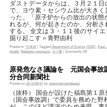
ダストデータからは、３月２１日
で、ヨウ素・セシウム比が大きく
った。「原子炉からの放出の状態
れるが、何が起きたのか、分析さ
する。 全文は３・１１後のサイエ
掘り起こす＝青野由利
Posted in
*日本語
|
Tagged
Department of Energy (DOE)
,
East 
on
health
,
Radiation exposure
,
ヨウ素
|
Comments Off
３・
１
１
原発危なさ議論を 元国会事故調委
後
分合同新聞社
の
サ
Posted on
2013/08/31
by
yukimiyamotodepaul
イ
エ
（抜粋） 国会が設けた福島第１原
ン
（国会事故調）で委員を務めた野
ス:
ヨ
が、このほど講演のため来県。事