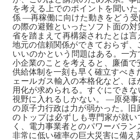
ウ
を考える上でのポイントを聞いた
素
放
係 ―再稼働に向けた動きをどう受
出
の際の避難といったソフト面の対
を
掘
省を踏まえて再構築されたとは言
り
地元の信頼関係ができておらず、
起
いいのかという問題はある。一方
こ
す
小企業のことを考えると、廉価で
＝
供給体制を一刻も早く確立すべき
青
野
ェールガス輸入の本格化など、ほ
由
用化が求められる。すぐにできな
利
via
視野に入れるしかない。 ―原発事
毎
の原子力行政は力が弱かった。旧
日
jp
のトップは必ずしも専門家が就い
く、電力事業者とのパワーバラン
非常に低い確率の巨大災害に備え