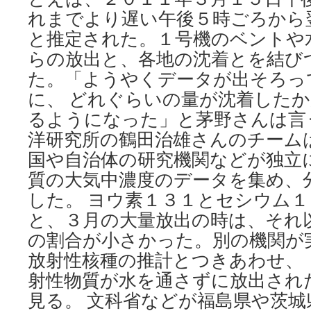
れまでより遅い午後５時ごろから
と推定された。１号機のベントや
らの放出と、各地の沈着とを結び
た。「ようやくデータが出そろっ
に、 どれぐらいの量が沈着した
るようになった」と茅野さんは言
洋研究所の鶴田治雄さんのチーム
国や自治体の研究機関などが独立
質の大気中濃度のデータを集め、
した。 ヨウ素１３１とセシウム
と、３月の大量放出の時は、それ
の割合が小さかった。別の機関が
放射性核種の推計とつきあわせ、
射性物質が水を通さずに放出され
見る。 文科省などが福島県や茨