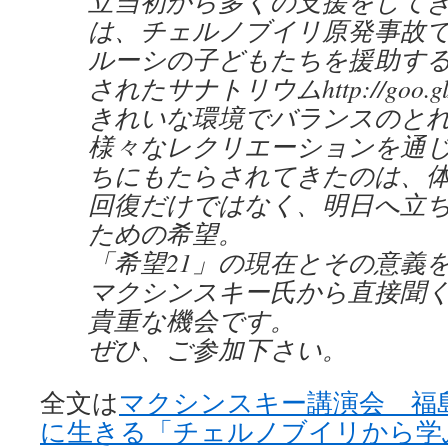
立当初から多くの支援をしてき
は、チェルノブイリ原発事故
ルーシの子どもたちを援助す
されたサナトリウムhttp://goo.gl
きれいな環境でバランスのと
様々なレクリエーションを通
ちにもたらされてきたのは、
回復だけではなく、明日へ立
ための希望。
「希望21」の現在とその意義
マクシンスキー氏から直接聞
貴重な機会です。
ぜひ、ご参加下さい。
全文は
マクシンスキー講演会 福
に生きる「チェルノブイリから学