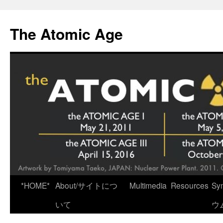
Skip
to
The Atomic Age
content
*HOME*
About/サイトにつ
Multimedia
Resources
Sy
いて
ウ