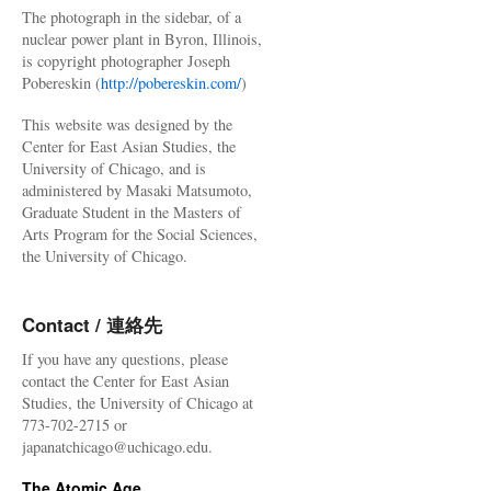
The photograph in the sidebar, of a
nuclear power plant in Byron, Illinois,
is copyright photographer Joseph
Pobereskin (
http://pobereskin.com/
)
This website was designed by the
Center for East Asian Studies, the
University of Chicago, and is
administered by Masaki Matsumoto,
Graduate Student in the Masters of
Arts Program for the Social Sciences,
the University of Chicago.
Contact / 連絡先
If you have any questions, please
contact the Center for East Asian
Studies, the University of Chicago at
773-702-2715 or
japanatchicago@uchicago.edu.
The Atomic Age