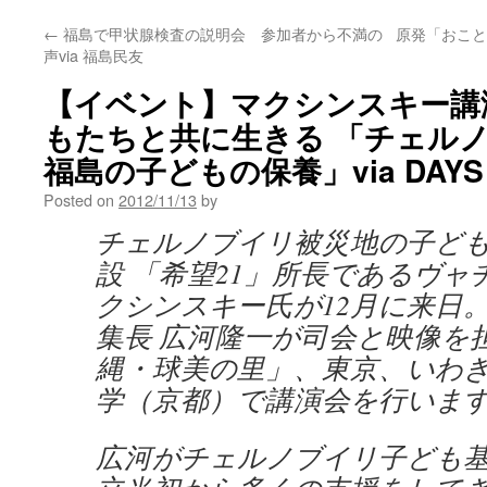
←
福島で甲状腺検査の説明会 参加者から不満の
原発「おこと
声via 福島民友
【イベント】マクシンスキー講
もたちと共に生きる 「チェル
福島の子どもの保養」via DAYS 
Posted on
2012/11/13
by
チェルノブイリ被災地の子ど
設 「希望21」所長であるヴャ
クシンスキー氏が12月に来日。DAY
集長 広河隆一が司会と映像を
縄・球美の里」、東京、いわ
学（京都）で講演会を行いま
広河がチェルノブイリ子ども