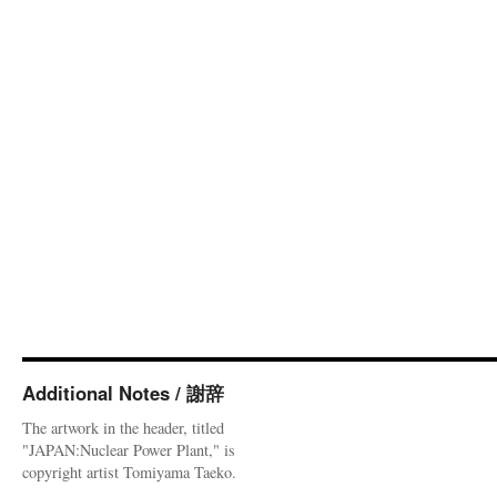
Additional Notes / 謝辞
The artwork in the header, titled
"JAPAN:Nuclear Power Plant," is
copyright artist Tomiyama Taeko.