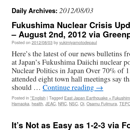
2012/08/03
Daily Archives:
Fukushima Nuclear Crisis Upda
– August 2nd, 2012 via Green
Posted on
2012/08/03
by
yukimiyamotodepaul
Here’s the latest of our news bulletins 
at Japan’s Fukushima Daiichi nuclear po
Nuclear Politics in Japan Over 70% of 
attended eight town hall meetings say t
should …
Continue reading
→
Posted in
*English
|
Tagged
East Japan Earthquake + Fukushi
Hamaoka
,
health
,
JEAC
,
NRC
,
NSC
,
Oi
,
Osamu Fujimura
,
TEP
It’s Not as Easy as 1-2-3 via F