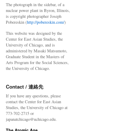
The photograph in the sidebar, of a
nuclear power plant in Byron, Illinois,
is copyright photographer Joseph
Pobereskin (
http://pobereskin.com/
)
This website was designed by the
Center for East Asian Studies, the
University of Chicago, and is
administered by Masaki Matsumoto,
Graduate Student in the Masters of
Arts Program for the Social Sciences,
the University of Chicago.
Contact / 連絡先
If you have any questions, please
contact the Center for East Asian
Studies, the University of Chicago at
773-702-2715 or
japanatchicago@uchicago.edu.
The Atomic Age