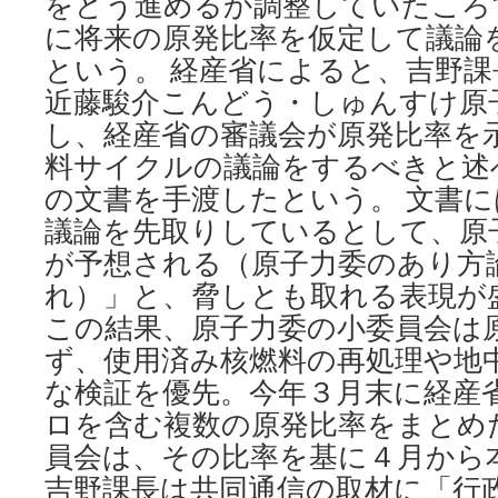
をどう進めるか調整していたころ
に将来の原発比率を仮定して議論
という。 経産省によると、吉野課長
近藤駿介こんどう・しゅんすけ原
し、経産省の審議会が原発比率を
料サイクルの議論をするべきと述
の文書を手渡したという。 文書
議論を先取りしているとして、原
が予想される（原子力委のあり方
れ）」と、脅しとも取れる表現が
この結果、原子力委の小委員会は
ず、使用済み核燃料の再処理や地
な検証を優先。今年３月末に経産
ロを含む複数の原発比率をまとめ
員会は、その比率を基に４月から
吉野課長は共同通信の取材に「行