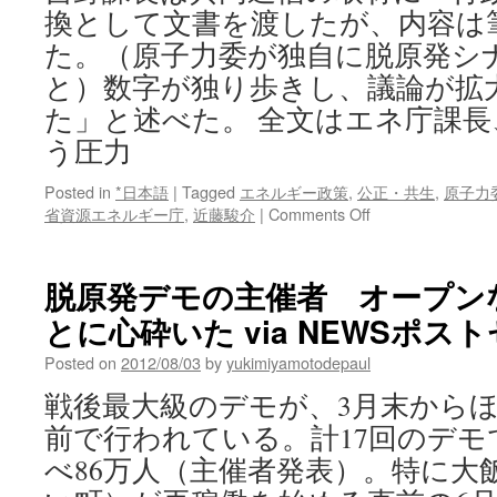
換として文書を渡したが、内容は
た。（原子力委が独自に脱原発シ
と）数字が独り歩きし、議論が拡
た」と述べた。 全文はエネ庁課
う圧力
Posted in
*日本語
|
Tagged
エネルギー政策
,
公正・共生
,
原子力
on
省資源エネルギー庁
,
近藤駿介
|
Comments Off
エ
ネ
庁
脱原発デモの主催者 オープン
課
とに心砕いた via NEWSポス
長、
脱
Posted on
2012/08/03
by
yukimiyamotodepaul
原
発
戦後最大級のデモが、3月末から
検
前で行われている。計17回のデ
討
せ
べ86万人（主催者発表）。特に大
ぬ