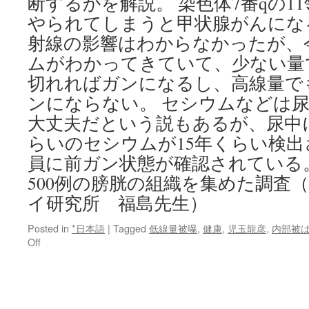
断するかを解説。 染色体7番qの1
プ
やられてしまうと甲状腺がんにな
ン
な
射線の影響はわからなかったが、
雰
ムがわかってきていて、少ない量
囲
気
切れればガンになるし、高線量で
を
ンにならない。 セシウムなどは
作
大丈夫だという説もあるが、尿中に
る
こ
らいのセシウムが15年くらい検
と
員に前ガン状態が確認されている
に
心
500例の膀胱の組織を集めた調査
砕
イ研究所 福島先生）
い
た
Posted in
*日本語
|
Tagged
低線量被曝
,
健康
,
児玉龍彦
,
内部被
via
on
Off
NEWS
内
ポ
部
ス
被
ト
曝
セ