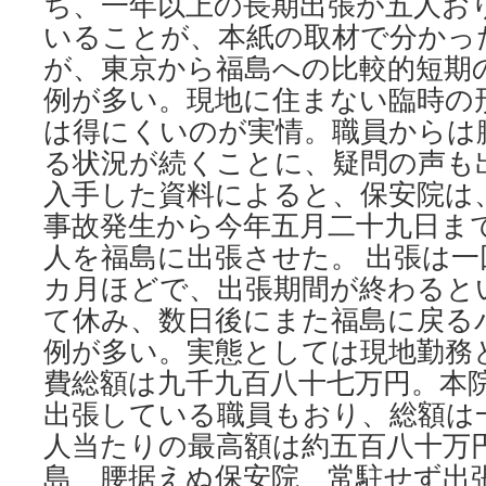
ち、一年以上の長期出張が五人おり
いることが、本紙の取材で分かっ
が、東京から福島への比較的短期
例が多い。現地に住まない臨時の
は得にくいのが実情。職員からは
る状況が続くことに、疑問の声も
入手した資料によると、保安院は
事故発生から今年五月二十九日ま
人を福島に出張させた。 出張は
カ月ほどで、出張期間が終わると
て休み、数日後にまた福島に戻る
例が多い。実態としては現地勤務
費総額は九千九百八十七万円。本
出張している職員もおり、総額は
人当たりの最高額は約五百八十万
島 腰据えぬ保安院 常駐せず出