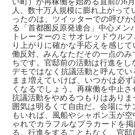
い町）が再稼働を始める直前の6
よ
う
人、数十万人規模に膨れ上がって
圧
ったのは、ツイッターでの呼びかけ
力
via
る「首都圏反原発連合」中心メン
中
トレーターのミサオレッドウルフ
国
り上がりに確かな手応えを感じて
新
聞
働反対、みんなただその一点のみ
ちです。官邸前の活動は行進をし
デモではなく抗議活動と呼んでい
まま増えていけば、いつかは必ず
くなるでしょう。再稼働を中止さ
抗議活動をやめるつもりはありませ
囲気は明るくて自由だ。会場にサ
もいれば、風船やシャボン玉が空
ゃれでカラフルなプラカードを掲
る。行進をすることもなく、官邸