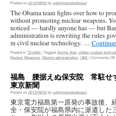
Posted on
2012/08/03
by
yukimiyamotodepaul
The Obama team fights over how to pro
without promoting nuclear weapons. Yo
noticed — hardly anyone has — but Ba
administration is rewriting the rules go
in civil nuclear technology. …
Continue
Posted in
*English
|
Tagged
Atomic Age
,
civilian nuclear techno
Nuclear Weapons
,
Obama administration
,
UAE
|
Comments Off
I
福島 腰据えぬ保安院 常駐せず
東京新聞
Posted on
2012/08/03
by
yukimiyamotodepaul
東京電力福島第一原発の事故後、
v
全・保安院が福島県内に派遣した