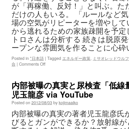
が「再稼働、反対！」と叫ぶ。た
だけの人もいる。 「ルールなど
場の空気がリピーターを増やして
から逃れるための家族疎開を予定
トロさんは分析する 続きは脱原
ープンな雰囲気を作ることに心砕
Posted in
*日本語
|
Tagged
エネルギー政策
,
ミサオレッドウルフ
on
合
|
Comments Off
脱
原
発
内部被曝の真実と尿検査「低線
デ
児玉龍彦 via YouTube
モ
の
Posted on
2012/08/03
by
kojimaaiko
主
催
内部被曝の真実の著者児玉龍彦氏
者
びるとガンができるか？放射線が
オ
ー