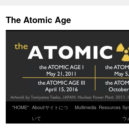
Skip
to
The Atomic Age
content
*HOME*
About/サイトにつ
Multimedia
Resources
Sy
いて
ウ