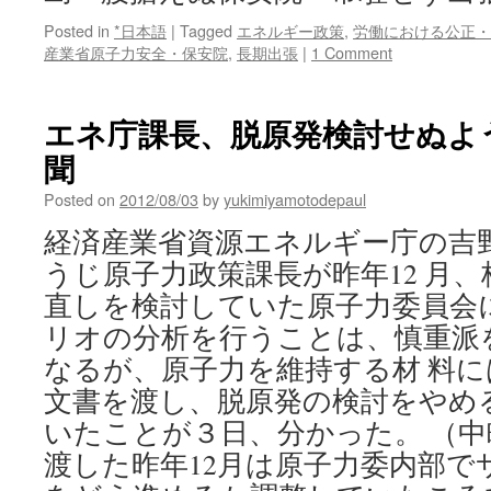
Posted in
*日本語
|
Tagged
エネルギー政策
,
労働における公正・
産業省原子力安全・保安院
,
長期出張
|
1 Comment
エネ庁課長、脱原発検討せぬよう圧
聞
Posted on
2012/08/03
by
yukimiyamotodepaul
経済産業省資源エネルギー庁の吉
うじ原子力政策課長が昨年12 月
直しを検討していた原子力委員会
リオの分析を行うことは、慎重派
なるが、原子力を維持する材 料
文書を渡し、脱原発の検討をやめ
いたことが３日、分かった。 （中
渡した昨年12月は原子力委内部で