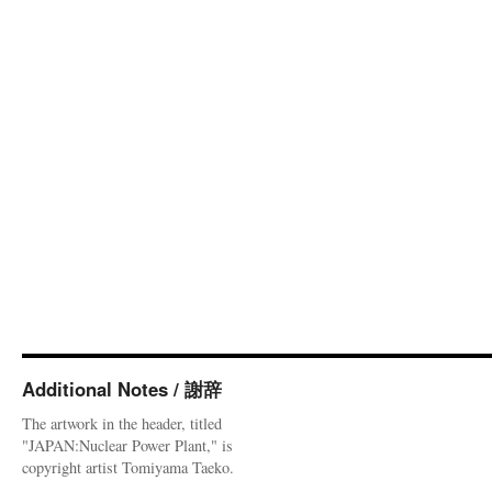
Additional Notes / 謝辞
The artwork in the header, titled
"JAPAN:Nuclear Power Plant," is
copyright artist Tomiyama Taeko.