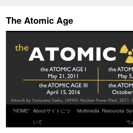
Skip
to
The Atomic Age
content
*HOME*
About/サイトにつ
Multimedia
Resources
Sy
いて
ウ