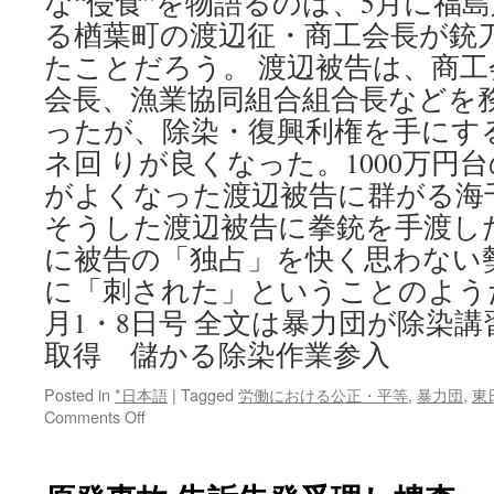
な“侵食”を物語るのは、5月に福
る楢葉町の渡辺征・商工会長が銃
たことだろう。 渡辺被告は、商
会長、漁業協同組合組合長などを務
ったが、除染・復興利権を手にす
ネ回 りが良くなった。1000万円
がよくなった渡辺被告に群がる海
そうした渡辺被告に拳銃を手渡し
に被告の「独占」を快く思わない
に「刺された」ということのようだ。 ※
月1・8日号 全文は暴力団が除染
取得 儲かる除染作業参入
Posted in
*日本語
|
Tagged
労働における公正・平等
,
暴力団
,
東
on
Comments Off
暴
力
団