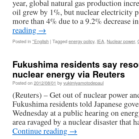
year, global natural gas production inc
oil grew by 1%, but nuclear electricity
more than 4% due to a 9.2% decrease
reading
→
Posted in
*English
|
Tagged
energy policy
,
IEA
,
Nuclear power
,
Fukushima residents say reso
nuclear energy via Reuters
Posted on
2012/08/01
by
yukimiyamotodepaul
(Reuters) – Get out of nuclear power and
Fukushima residents told Japanese gove
Wednesday at a public hearing on energy
area ravaged by a nuclear disaster that
Continue reading
→