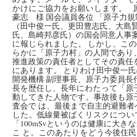
かけにご協力をお願いします。 
豪志 様 国会議員各位 「原子力規
（田中俊一氏、更田豊志氏、大島
氏、島崎邦彦氏）の国会同意人事
に報じられました。 しかし、こ
らかに「原子力村」の人間であり
推進政策の責任者としてその責任
にあります。 とりわけ田中俊一
開発機構 副理事長、原子力委員長
長を歴任し、長年にわたって「原
動してきた人物です。事故後も原
査会で は、最後まで自主的避難
した。低線量被ばくリスクについ
「100mSvというのは健康に大き
こ と。このあたりをどう今後住