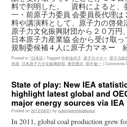
料で判明した。 資料によると、
一・前原子力委員 会委員長代理は
料や講演料として、原子力の啓発
原子力文化振興財団から２０万円
日本原子力産業協 会から受け取
規制委候補４人に原子力マネー 
Posted in
*日本語
|
Tagged
中村佳代子
,
原子力マネー
,
原子力政
邦彦
,
日本原子力文化振興財団
,
更田豊志
,
田中俊一
|
Comments O
State of play: New IEA statisti
highlight latest global and O
major energy sources via IEA
Posted on
2012/08/01
by
yukimiyamotodepaul
In 2011, global coal production grew for