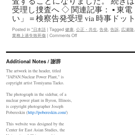
査することになりました。 続きは
参
入
受理し捜査へ ◇ 関連記事： ▪ 
via
い」＝検察告発受理 via 時事ドッ
NEWS
ポ
Posted in
*日本語
|
Tagged
健康
,
公正・共生
,
告発
,
告訴
,
広瀬隆
ス
on
業務上過失致死傷
|
Comments Off
ト
原
セ
発
ブ
事
ン
故
Additional Notes / 謝辞
告
The artwork in the header, titled
訴
"JAPAN:Nuclear Power Plant," is
告
copyright artist Tomiyama Taeko.
発
受
The photograph in the sidebar, of a
理
nuclear power plant in Byron, Illinois,
し
is copyright photographer Joseph
捜
Pobereskin (
http://pobereskin.com/
)
査
へ
This website was designed by the
via
Center for East Asian Studies, the
NHK