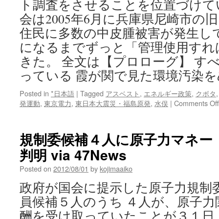
ト調査をさせることを位置づけて
会は2005年6月に兵庫県尼崎市の
住民に多数の中皮腫被害が発生し
になるまでずっと「管理使用すれ
きた。 全文は【プロローグ】 す
っている 霞が関で見た環境汚染
Posted in
*日本語
|
Tagged
アスベスト
,
エネルギー政策
,
クボタ
発運動
,
東京電力
,
東日本大震災・福島原発
,
水俣
|
Comments Off
規制委候補４人に原子力マネー
判明 via 47News
Posted on
2012/08/01
by
kojimaaiko
政府が国会に提示した原子力規制
員候補５人のうち ４人が、原子
酬を受け取っていたことが３１日