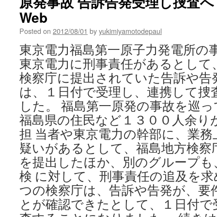
原発事故 告訴告発受理し捜査へ via
が
Web
除
染
Posted on
2012/08/01
by
yukimiyamotodepaul
講
習
東京電力福島第一原子力発電所の
会
東京電力に刑事責任があるとして
に
潜
検察庁に提出されていた告訴や告
り
は、１日付で受理し、連携して捜
込
み
した。 福島第一原発の事故を巡
資
福島県の住民など１３００人余り
格
取
担 当者や東京電力の幹部に、業務
得
疑いがあるとして、福島地方検察
儲
を提出したほか、別のグループも
か
る
検 に対して、刑事責任の追及を求
除
つの検察庁は、告訴や告発が、要
染
作
とが確認できたとして、１日付で
業