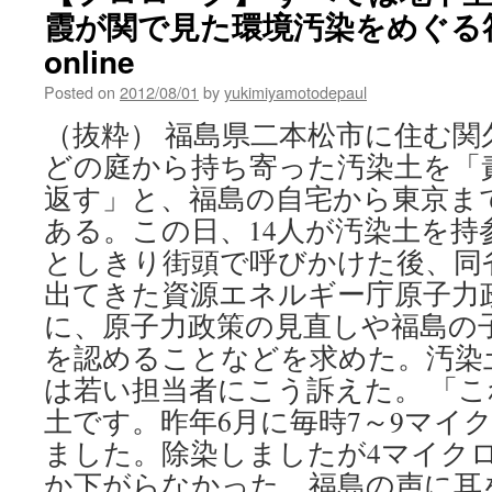
霞が関で見た環境汚染をめぐる符合 v
ン
は
online
法
を
Posted on
2012/08/01
by
yukimiyamotodepaul
犯
（抜粋） 福島県二本松市に住む関
し
て
どの庭から持ち寄った汚染土を「
も
返す」と、福島の自宅から東京ま
か
ま
ある。この日、14人が汚染土を持
わ
としきり街頭で呼びかけた後、同
な
い!?
出てきた資源エネルギー庁原子力
国
に、原子力政策の見直しや福島の
家
の
を認めることなどを求めた。汚染
暗
は若い担当者にこう訴えた。 「
部
土です。昨年6月に毎時7～9マイ
を
暴
ました。除染しましたが4マイク
く
か下がらなかった。福島の声に耳
男