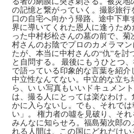
る者の網膜に突き刺さる。被災地
の記憶と繋がっていく。撮影旅行
口の自宅へ向かう帰路、途中下車
界に導いてくれた恩人に逢うためだ
った中村杉松さんの墓の前で、菊
村さんのお陰でプロのカメラマン
たが、本当に中村さんの“仇”を討
と自問する。 最後にもうひとつ
で語っている印象的な言葉を紹介
中立性なんてない。中立的な立ち
ら、い い写真もいいドキュメン
は、撮る人にとっては楽なわけ。
かに入らないし。でも、それでは
い」。 権力者の噓を見破り、そ
みんなに知らせろ。福島菊次郎の
れる人間は、この国にどれだけい