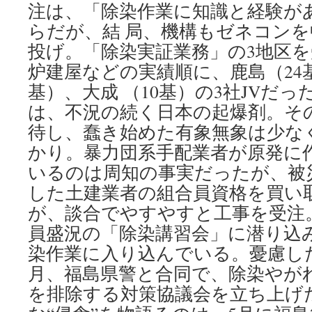
注は、「除染作業に知識と経験が
らだが、結 局、機構もゼネコンを
投げ。「除染実証業務」の3地区
炉建屋などの実績順に、鹿島（24基
基）、大成 （10基）の3社JVだっ
は、不況の続く日本の起爆剤。そ
待し、蠢き始めた有象無象は少な
かり。暴力団系手配業者が原発に
いるのは周知の事実だったが、被
した土建業者の組合員資格を買い
が、談合でやすやすと工事を受注
員盛況の「除染講習会」に潜り込
染作業に入り込んでいる。憂慮し
月、福島県警と合同で、除染やが
を排除する対策協議会を立ち上げ