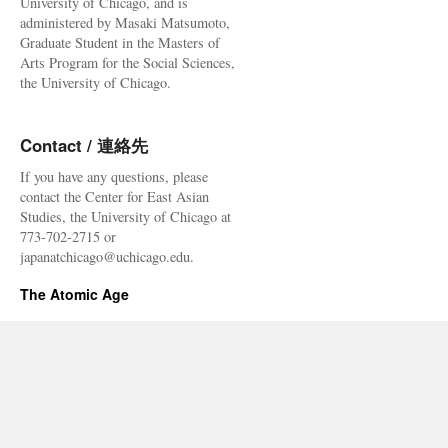
University of Chicago, and is
News
administered by Masaki Matsumoto,
Web
Graduate Student in the Masters of
Arts Program for the Social Sciences,
the University of Chicago.
Contact / 連絡先
If you have any questions, please
contact the Center for East Asian
Studies, the University of Chicago at
773-702-2715 or
japanatchicago@uchicago.edu.
The Atomic Age