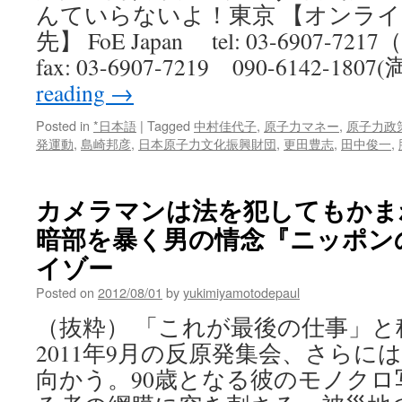
んていらないよ！東京 【オンラ
先】 FoE Japan tel: 03-6907
fax: 03-6907-7219 090-6142-180
reading
→
Posted in
*日本語
|
Tagged
中村佳代子
,
原子力マネー
,
原子力政
発運動
,
島崎邦彦
,
日本原子力文化振興財団
,
更田豊志
,
田中俊一
,
カメラマンは法を犯してもかま
暗部を暴く男の情念『ニッポンの
イゾー
Posted on
2012/08/01
by
yukimiyamotodepaul
（抜粋） 「これが最後の仕事」と
2011年9月の反原発集会、さらに
向かう。90歳となる彼のモノクロ