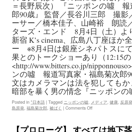
＝長野辰次） 『ニッポンの噓 報
郎90歳』 監督／長谷川三郎 撮
ーサー／橋本佳子、山崎裕 朗読
ターズ・エンド 8月4日（土）よ
新宿 K’s cinema、広島八丁座
ー ※8月4日は銀座シネパトスに
果とのトークショーあり（12:15
<http://www.bitters.co.jp/nippon
ンの噓 報道写真家・福島菊次郎9
文はカメラマンは法を犯してもかま
暗部を暴く男の情念『ニッポンの
Posted in
*日本語
|
Tagged
ニッポンの嘘
,
メディア
,
健康
,
反原
on
島原発
,
福島菊次郎
,
被ばく
|
Comments Off
カ
メ
ラ
【プロローグ】 すべては地下
マ