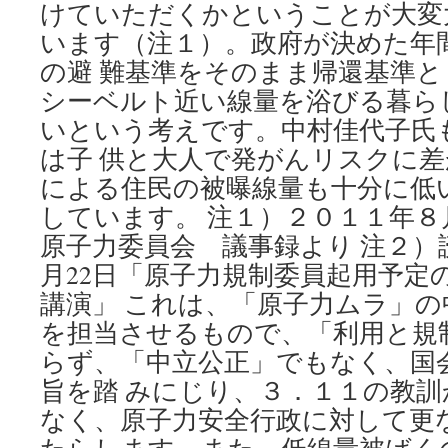
けていただくかということが大変
います（注１）。政府が決めた年間
の避 難基準をそのまま帰還基準と
シーベルト近い線量を浴びる暮ら
いという考えです。中村佳代子氏
は子 供と大人で発がんリスクに
による住民の被曝線量も十分に低
しています。 注１）２０１１年８
原子力委員会 議事録より 注２）読
月22日「原子力規制委員起用予定
講演」 これは、「原子力ムラ」の
を担当させるもので、「利用と規
らず、「中立公正」でもなく、国
旨を踏 みにじり、３．１１の教
なく、原子力安全行政に対して更