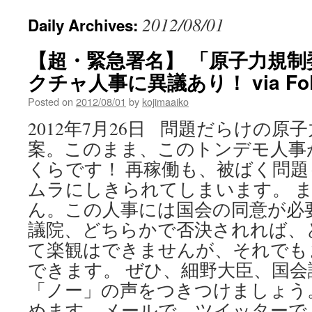
2012/08/01
Daily Archives:
【超・緊急署名】 「原子力規
クチャ人事に異議あり！ via FoE
Posted on
2012/08/01
by
kojimaaiko
2012年7月26日 問題だらけの
案。このまま、このトンデモ人事
くらです！ 再稼働も、被ばく問
ムラにしきられてしまいます。 
ん。この人事には国会の同意が必
議院、どちらかで否決されれば、
て楽観はできませんが、それでも
できます。 ぜひ、細野大臣、国
「ノー」の声をつきつけましょう
めます。メールで、ツイッターで