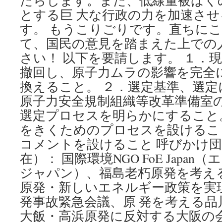
たらします。また、低線量被ばく
とする巨 大な行政の力を加速さ
す。 もうこりごりです。直ちに
て、国民の意見を踏まえた上での
さい！ 以下を要請します。 １．
撤回し、原子力ムラの影響を完全
換えること。 ２．選定基準、選
原子力安全規制組織等改革準備室
選定プロセスを明らかにすること
をきくためのプロセスを設けるこ
コメントを設けること 呼びかけ団
在）： 国際環境NGO FoE Japa
ジャパン）、福島老朽原発を考え
原発・新しいエネルギー政策を実
発事故緊急会議、原 発を考える品
大飯・高浜原発に反対する大阪の