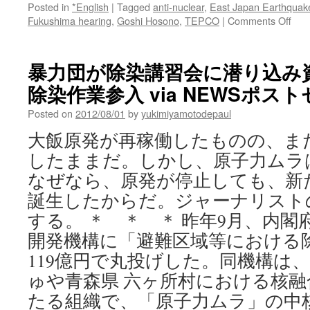
Posted in
*English
|
Tagged
anti-nuclear
,
East Japan Earthquak
on
Fukushima hearing
,
Goshi Hosono
,
TEPCO
|
Comments Off
Fuk
resi
say
暴力団が除染講習会に潜り込み
res
除染作業参入 via NEWSポス
“no”
to
Posted on
2012/08/01
by
yukimiyamotodepaul
nucl
ene
大飯原発が再稼働したものの、ま
via
したままだ。しかし、原子力ムラ
Reu
なぜなら、原発が停止しても、新
誕生したからだ。ジャーナリスト
する。 ＊ ＊ ＊ 昨年9月、内
開発機構に「避難区域等における
119億円で丸投げした。同機構は
ゅや青森県 六ヶ所村における核
たる組織で、「原子力ムラ」の中