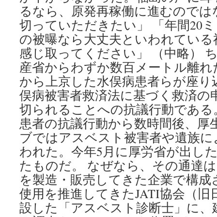
の
るなら、原発再稼働に進むのでは
情
切っていただきたい」 「年間20
念
『ニ
の被曝なら大丈夫といわれている
ッ
感じ取ってください」 （中略） 
ポ
ン
産省からわずか数百メートル離れ
の
から上京した水俣病患者らが座り
噓』
via
俣病被害者救済法に基づく救済の
日
切られることへの抗議行動である。
刊
患者の抗議行動から数時間後、厚
サ
イ
ブではアスベスト被害者や遺族に
ゾ
われた。今年5月に厚労省が出し
ー
たものだ。 なぜなら、その通達
を製造・販売してきた企業で構成
使用を推進してきたJATI協会（
設した「アスベスト診断士」に、