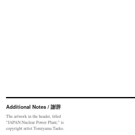
Additional Notes / 謝辞
The artwork in the header, titled
"JAPAN:Nuclear Power Plant," is
copyright artist Tomiyama Taeko.