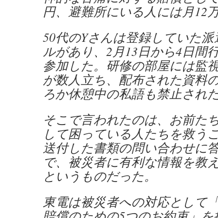
円、避難所にいる人には月12
50代のYさんは登録していた
ルがあり、2月13日から4日間
参加した。研修の部屋には監
が数人立ち、配布された資料
ろか休憩中の私語も禁止され
そこで言われたのは、お前た
して困っている人たちを救う
送付した書類の問い合わせに
で、被災者に有利な情報を教
というものだった。
東電は被災者への対応として
賠償のための5つのお約束」を