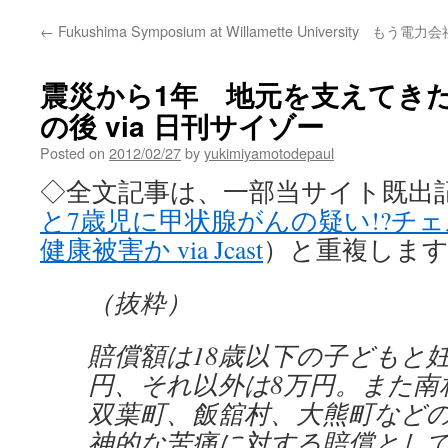
←
Fukushima Symposium at Willamette University
もう電力会
震災から1年 地元を支えてき
の後 via 日刊サイゾー
Posted on
2012/02/27
by
yukimiyamotodepaul
◇全文記事は、一部当サイト既出
と7歳児に甲状腺がんの疑い!?チ
健康被害か via Jcast
）と重複しま
（抜粋）
賠償額は18歳以下の子どもと妊
円、それ以外は8万円。また南
双葉町、飯舘村、大熊町など
神的な苦痛に対する賠償として