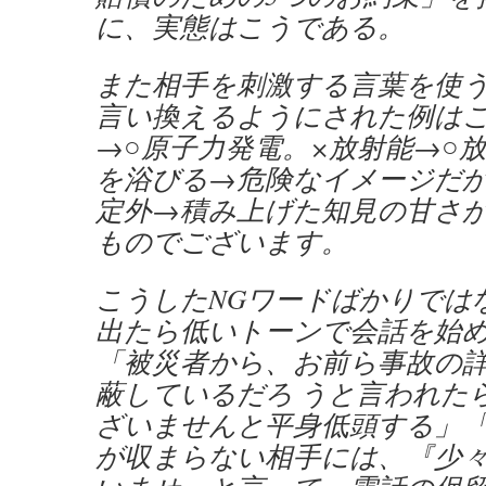
に、実態はこうである。
また相手を刺激する言葉を使
言い換えるようにされた例はこ
→○原子力発電。×放射能→○
を浴びる→危険なイメージだか
定外→積み上げた知見の甘さ
ものでございます。
こうしたNGワードばかりでは
出たら低いトーンで会話を始
「被災者から、お前ら事故の
蔽しているだろ うと言われた
ざいませんと平身低頭する」
が収まらない相手には、『少