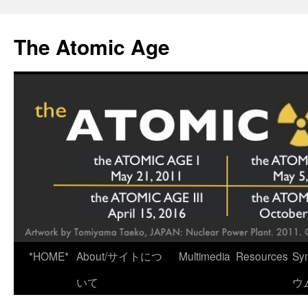
Skip
to
The Atomic Age
content
*HOME*
About/サイトにつ
Multimedia
Resources
Sy
いて
ウ