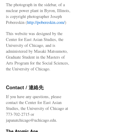
The photograph in the sidebar, of a
nuclear power plant in Byron, Illinois,
is copyright photographer Joseph
Pobereskin (
http://pobereskin.com/
)
This website was designed by the
Center for East Asian Studies, the
University of Chicago, and is
administered by Masaki Matsumoto,
Graduate Student in the Masters of
Arts Program for the Social Sciences,
the University of Chicago.
Contact / 連絡先
If you have any questions, please
contact the Center for East Asian
Studies, the University of Chicago at
773-702-2715 or
japanatchicago@uchicago.edu.
The Atomic Age