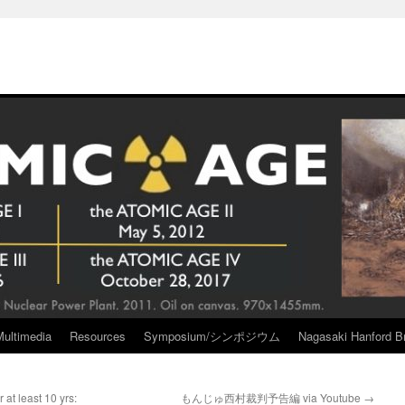
Multimedia
Resources
Symposium/シンポジウム
Nagasaki Hanford Br
 at least 10 yrs:
もんじゅ西村裁判予告編 via Youtube
→