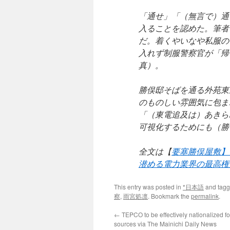
「通せ」「（無言で）通
入ることを認めた。筆者
だ。着くやいなや私服の
入れず制服警察官が「帰
真）。
勝俣邸そばを通る外苑東
のものしい雰囲気に包ま
「（東電追及は）あきら
可視化するためにも（勝
全文は【
要塞勝俣屋敷】
潜める電力業界の最高権
This entry was posted in
*日本語
and tag
察
,
雨宮処凛
. Bookmark the
permalink
.
←
TEPCO to be effectively nationalized for
sources via The Mainichi Daily News