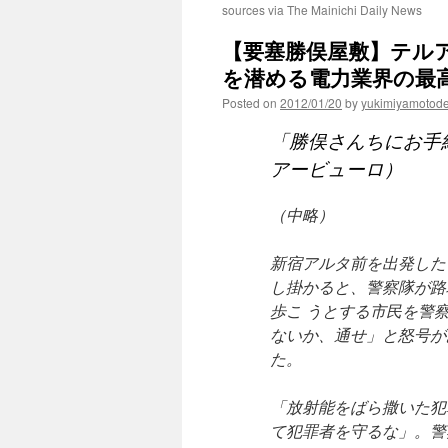
sources via The Mainichi Daily News
【要塞勝俣屋敷】テル
を潜める電力業界の最高
Posted on
2012/01/20
by
yukimiyamotod
「勝俣さんちにお手
アービューロ）
（中略）
新宿アルタ前を出発した
し掛かると、警察隊が路
歩こ うとする市民を警
ないか、通せ」と怒号が
た。
「放射能をばら撒いた犯
て犯罪者を守るな」。警