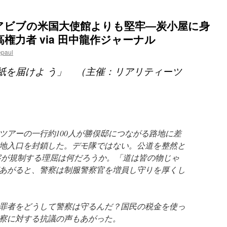
アビブの米国大使館よりも堅牢―炭小屋に身
権力者 via 田中龍作ジャーナル
epaul
紙を届けよ う」 （主催：リアリティーツ
ツアーの一行約100人が勝俣邸につながる路地に差
地入口を封鎖した。デモ隊ではない。公道を整然と
察が規制する理屈は何だろうか。「道は皆の物じゃ
あがると、警察は制服警察官を増員し守りを厚くし
罪者をどうして警察は守るんだ？国民の税金を使っ
察に対する抗議の声もあがった。