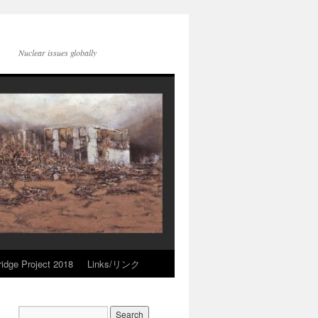
Nuclear issues globally
idge Project 2018
Links/リンク