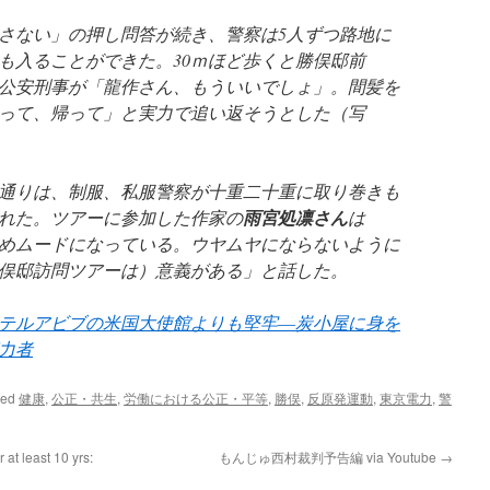
さない」の押し問答が続き、警察は5人ずつ路地に
も入ることができた。30ｍほど歩くと勝俣邸前
公安刑事が「龍作さん、もういいでしょ」。間髪を
って、帰って」と実力で追い返そうとした（写
通りは、制服、私服警察が十重二十重に取り巻きも
れた。ツアーに参加した作家の
雨宮処凛さん
は
めムードになっている。ウヤムヤにならないように
俣邸訪問ツアーは）意義がある」と話した。
テルアビブの米国大使館よりも堅牢―炭小屋に身を
力者
ged
健康
,
公正・共生
,
労働における公正・平等
,
勝俣
,
反原発運動
,
東京電力
,
警
 at least 10 yrs:
もんじゅ西村裁判予告編 via Youtube
→