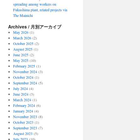
spreading among workers on
Fukushima plant, related projects via
The Mainichi
Archives / 月別アーカイブ
May 2026
(1)
March 2026
(2)
October 2025
(2)
August 2025
(1)
June 2025
(2)
May 2025
(10)
February 2025
(1)
November 2024
(3)
October 2024
(1)
September 2024
(5)
July 2024
(4)
June 2024
(3)
March 2024
(1)
February 2024
(6)
January 2024
(4)
November 2023
(8)
October 2023
(1)
September 2023
(7)
August 2023
(5)
July 2023
(10)