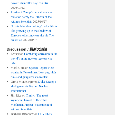
power, chancellor says via DW
2026/03/12
President Trump’s radical attack on
radiation safety via Bulletin of the
Atomic Scientists
2025/10/27
‘It’s Sellafield or nothing’: what life is
like growing up in the shadow of
Europe’s oldest nuclear site via The
Guardian
2025/10/07
Discussion / 最新の議論
Leonsz
on
Combating corrosion in the
world’s aging nuclear reactors via
c&en
Mark Ultra
on
Special Report: Help
wanted in Fukushima: Low pay, high
risks and gangsters via Reuters
Grom Montenegro
on
Duke Energy’s
shell game via Beyond Nuclear
International
Jim Rice
on
Trinity: “The most
significant hazard of the entire
Manhattan Project” via Bulletin of
Atomic Scientists
Barbarra BBonney
on
COVID-19