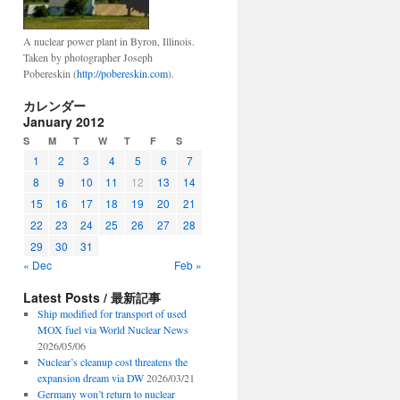
A nuclear power plant in Byron, Illinois.
Taken by photographer Joseph
Pobereskin (
http://pobereskin.com
).
カレンダー
January 2012
S
M
T
W
T
F
S
1
2
3
4
5
6
7
8
9
10
11
12
13
14
15
16
17
18
19
20
21
22
23
24
25
26
27
28
29
30
31
« Dec
Feb »
Latest Posts / 最新記事
Ship modified for transport of used
MOX fuel via World Nuclear News
2026/05/06
Nuclear’s cleanup cost threatens the
expansion dream via DW
2026/03/21
Germany won’t return to nuclear