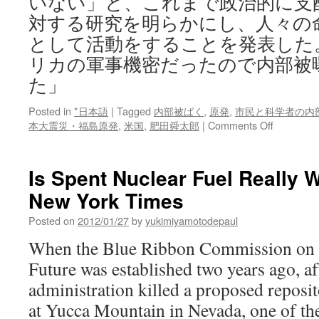
いない」と、これまで政治的に支
対する研究を明らかにし、人々の
として活動をすることを発表した
リカの軍事機密だったので内部被
た」
Posted in
*日本語
|
Tagged
内部被ばく
,
原発
,
市民と科学者の内
on
本大震災・福島原発
,
米国
,
肥田舜太郎
|
Comments Off
「ア
メ
リ
Is Spent Nuclear Fuel Really 
カ
New York Times
の
軍
Posted on
2012/01/27
by
yukimiyamotodepaul
事
機
When the Blue Ribbon Commission on 
密
Future was established two years ago, a
だ
っ
administration killed a proposed reposit
た
at Yucca Mountain in Nevada, one of the
の