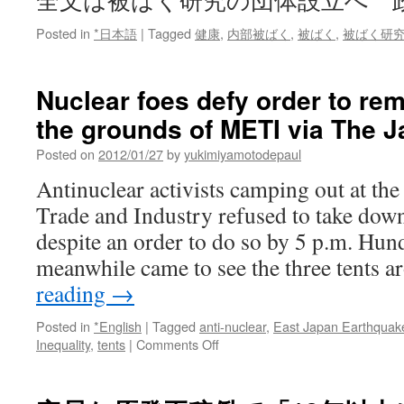
全文は被ばく研究の団体設立へ 
Posted in
*日本語
|
Tagged
健康
,
内部被ばく
,
被ばく
,
被ばく研
Nuclear foes defy order to re
the grounds of METI via The
Posted on
2012/01/27
by
yukimiyamotodepaul
Antinuclear activists camping out at th
Trade and Industry refused to take down
despite an order to do so by 5 p.m. Hun
meanwhile came to see the three tents 
reading
→
Posted in
*English
|
Tagged
anti-nuclear
,
East Japan Earthquak
on
Inequality
,
tents
|
Comments Off
Nuclear
foes
defy