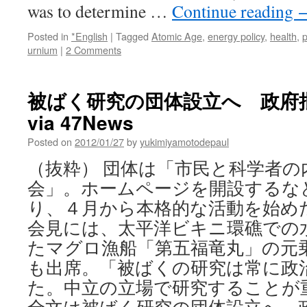
で
was to determine …
Continue reading
内
部
Posted in
*English
|
Tagged
Atomic Age
,
energy policy
,
health
,
p
被
urnium
|
2 Comments
曝
は
無
被ばく研究の団体設立へ 政府
視
さ
via 47News
れ
Posted on
2012/01/27
by
yukimiyamotodepaul
続
け
（抜粋） 団体は「市民と科学者の
た」
via
会」。ホームページを開設するな
WebDICE
り、４月から本格的な活動を始め
会見には、太平洋ビキニ環礁での
たマグロ漁船「第五福竜丸」の元
も出席。「被ばくの研究は常に政
た。中立の立場で研究することが