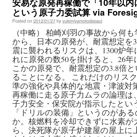
安易な原発再稼働で「10年以内
order
という原子力委試算 via Foresig
to
remove
Posted on
2012/01/27
by
yukimiyamotodepaul
tents
from
（中略） 柏崎刈羽の事故から何
the
から、日本の原発が、耐震想定を3
grounds
of
震に襲われるリスクは、1300炉
METI
れに原発の数50を掛けると、26年
via
The
こかの原発で、耐震想定の3.8倍
Japan
ることになる。 これだけのリス
Times
準の強化や具体的な地震・津波対
再稼働に走る原子力ムラの論理は
子力安全・保安院が指示したとい
「ドリルの装備」というのがある
か。核燃料を冷却できずに水素が
ら、決死隊が原子炉建屋の屋上に