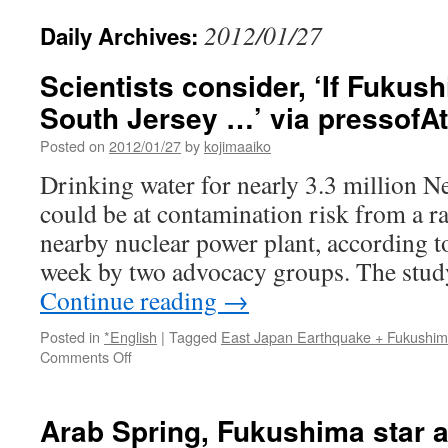
2012/01/27
Daily Archives:
Scientists consider, ‘If Fuku
South Jersey …’ via pressofAt
Posted on
2012/01/27
by
kojimaaiko
Drinking water for nearly 3.3 million N
could be at contamination risk from a ra
nearby nuclear power plant, according to
week by two advocacy groups. The stu
Continue reading
→
Posted in
*English
|
Tagged
East Japan Earthquake + Fukushi
on
Comments Off
Scientists
consider,
‘If
Arab Spring, Fukushima star at
Fukushima