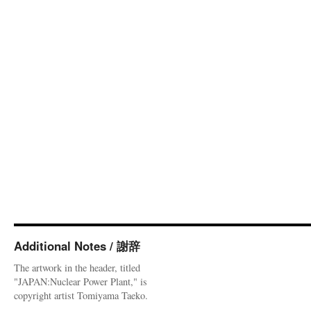
Additional Notes / 謝辞
The artwork in the header, titled
"JAPAN:Nuclear Power Plant," is
copyright artist Tomiyama Taeko.