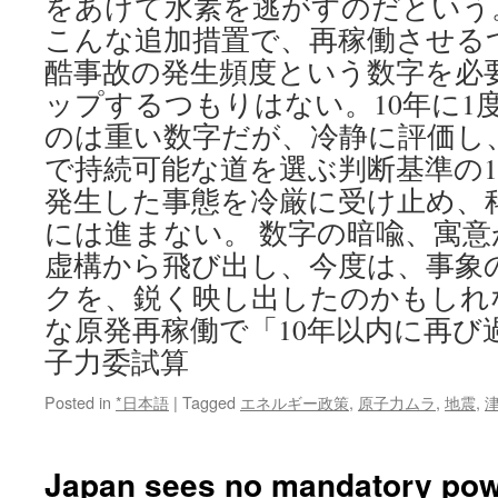
をあけて水素を逃がすのだという
こんな追加措置で、再稼働させる
酷事故の発生頻度という数字を必
ップするつもりはない。10年に1
のは重い数字だが、冷静に評価し
で持続可能な道を選ぶ判断基準の
発生した事態を冷厳に受け止め、
には進まない。 数字の暗喩、寓
虚構から飛び出し、今度は、事象
クを、鋭く映し出したのかもしれ
な原発再稼働で「10年以内に再び
子力委試算
Posted in
*日本語
|
Tagged
エネルギー政策
,
原子力ムラ
,
地震
,
Japan sees no mandatory powe