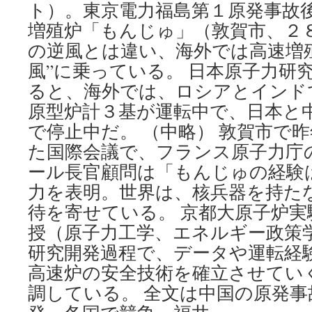
ト）。東京電力福島第１原発事故
増殖炉「もんじゅ」（敦賀市、２
の逆風とは違い、海外では高速増
風”に乗っている。 日本原子力研
ると、海外では、ロシアとインド
原型炉計３基が運転中で、日本と
で停止中だ。 （中略） 敦賀市で
た国際会議で、フランス原子力庁
ール長官顧問は「もんじゅの経験
力を表明。世界は、核兵器を持た
待を寄せている。 京都大原子炉実
授（原子力工学、エネルギー政策
研究開発過程で、データや運転経
高速炉の安全技術を確立させてい
調している。 全文は中国の原発