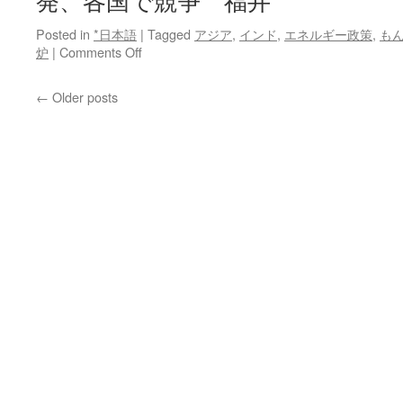
発、各国で競争 福井
Posted in
*日本語
|
Tagged
アジア
,
インド
,
エネルギー政策
,
も
on
炉
|
Comments Off
中
国
←
Older posts
の
原
発
事
故
で
も…
増
殖
炉
開
発、
各
国
で
競
争