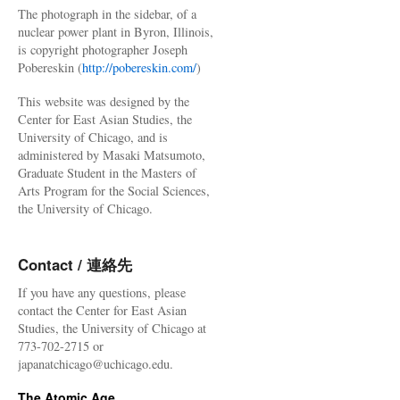
The photograph in the sidebar, of a
nuclear power plant in Byron, Illinois,
is copyright photographer Joseph
Pobereskin (
http://pobereskin.com/
)
This website was designed by the
Center for East Asian Studies, the
University of Chicago, and is
administered by Masaki Matsumoto,
Graduate Student in the Masters of
Arts Program for the Social Sciences,
the University of Chicago.
Contact / 連絡先
If you have any questions, please
contact the Center for East Asian
Studies, the University of Chicago at
773-702-2715 or
japanatchicago@uchicago.edu.
The Atomic Age