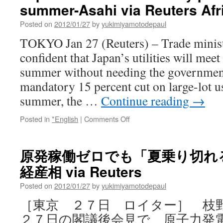
summer-Asahi via Reuters Afr
Posted on
2012/01/27
by
yukimiyamotodepaul
TOKYO Jan 27 (Reuters) – Trade minis
confident that Japan’s utilities will me
summer without needing the governmen
mandatory 15 percent cut on large-lot use
summer, the …
Continue reading
→
on
Posted in
*English
|
Comments Off
Japan
sees
no
原発稼働ゼロでも「夏乗り切れ
mandatory
経産相 via Reuters
power
cuts
Posted on
2012/01/27
by
yukimiyamotodepaul
in
summer-
［東京 ２７日 ロイター］ 枝
Asahi
２７日の閣議後会見で、原子力発
via