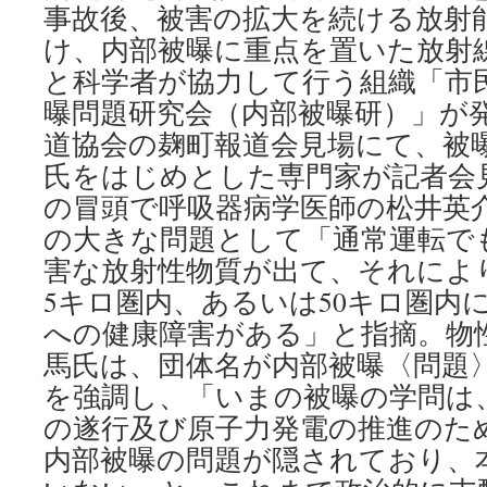
事故後、被害の拡大を続ける放射
け、内部被曝に重点を置いた放射
と科学者が協力して行う組織「市
曝問題研究会（内部被曝研）」が発
道協会の麹町報道会見場にて、被
氏をはじめとした専門家が記者会
の冒頭で呼吸器病学医師の松井英
の大きな問題として「通常運転で
害な放射性物質が出て、それによ
5キロ圏内、あるいは50キロ圏内
への健康障害がある」と指摘。物
馬氏は、団体名が内部被曝〈問題
を強調し、「いまの被曝の学問は
の遂行及び原子力発電の推進のた
内部被曝の問題が隠されており、