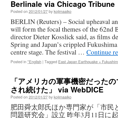
Berlinale via Chicago Tribune
happened
in
Posted on
2012/01/27
by
kojimaaiko
South
Jersey
BERLIN (Reuters) – Social upheaval an
…’
will form the focal themes of the 62nd Be
via
pressofAtlanticCity
director Dieter Kosslick said, as films d
Spring and Japan’s crippled Fukushima n
centre stage. The festival …
Continue r
Posted in
*English
|
Tagged
East Japan Earthquake + Fukushi
「アメリカの軍事機密だったの
され続けた」 via WebDICE
Posted on
2012/01/27
by
kojimaaiko
肥田舜太郎氏ほか専門家が「市民
問題研究会」設立 昨年3月11日に