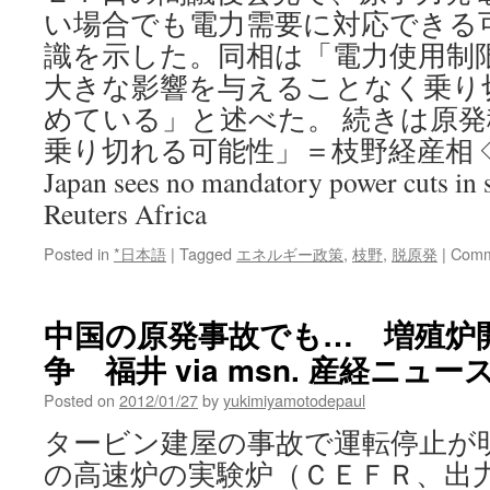
Reuters
い場合でも電力需要に対応できる
Africa
識を示した。同相は「電力使用制
大きな影響を与えることなく乗り
めている」と述べた。 続きは原
乗り切れる可能性」＝枝野経産相 ◇
Japan sees no mandatory power cuts in
Reuters Africa
Posted in
*日本語
|
Tagged
エネルギー政策
,
枝野
,
脱原発
|
Comm
中国の原発事故でも… 増殖炉
争 福井 via msn. 産経ニュー
Posted on
2012/01/27
by
yukimiyamotodepaul
タービン建屋の事故で運転停止が
の高速炉の実験炉（ＣＥＦＲ、出