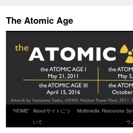
Skip
to
The Atomic Age
content
*HOME*
About/サイトにつ
Multimedia
Resources
Sy
いて
ウ