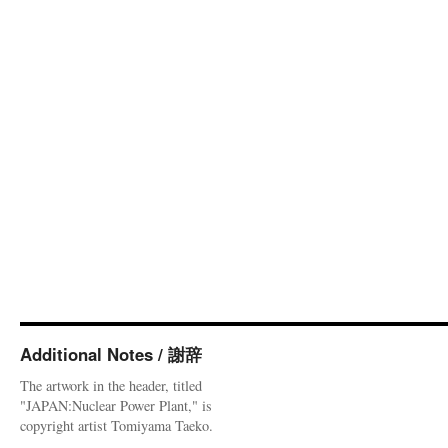
Additional Notes / 謝辞
The artwork in the header, titled
"JAPAN:Nuclear Power Plant," is
copyright artist Tomiyama Taeko.