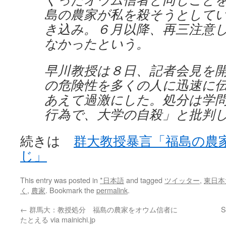
島の農家が私を殺そうとして
き込み。６月以降、再三注意
なかったという。
早川教授は８日、記者会見を
の危険性を多くの人に迅速に
あえて過激にした。処分は学
行為で、大学の自殺」と批判
続きは
群大教授暴言「福島の農
じ」
This entry was posted in
*日本語
and tagged
ツイッター
,
東日本
く
,
農家
. Bookmark the
permalink
.
←
群馬大：教授処分 福島の農家をオウム信者に
S
たとえる via mainichi.jp