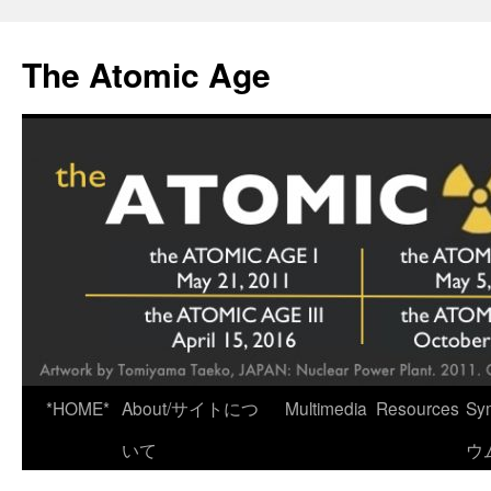
Skip
to
The Atomic Age
content
*HOME*
About/サイトにつ
Multimedia
Resources
Sy
いて
ウ