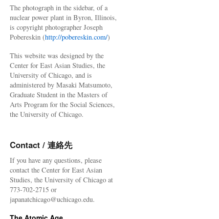
The photograph in the sidebar, of a
nuclear power plant in Byron, Illinois,
is copyright photographer Joseph
Pobereskin (
http://pobereskin.com/
)
This website was designed by the
Center for East Asian Studies, the
University of Chicago, and is
administered by Masaki Matsumoto,
Graduate Student in the Masters of
Arts Program for the Social Sciences,
the University of Chicago.
Contact / 連絡先
If you have any questions, please
contact the Center for East Asian
Studies, the University of Chicago at
773-702-2715 or
japanatchicago@uchicago.edu.
The Atomic Age