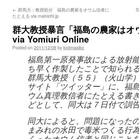
←
群馬大：教授処分 福島の農家をオウム信者に
S
たとえる via mainichi.jp
群大教授暴言「福島の農家はオ
via Yomiuri Online
Posted on
2011/12/08
by
kojimaaiko
福島第一原発事故による放射
ち早く作製したことで知られ
群馬大教授（５５）（火山学
サイト「ツイッター」に、福
ウム真理教信者にたとえる書
どとして、同大は７日付で訓
同大によると、問題になった
まみれの水田で毒米つくる行
くったオウム信者と同じこと