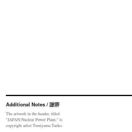
Additional Notes / 謝辞
The artwork in the header, titled
"JAPAN:Nuclear Power Plant," is
copyright artist Tomiyama Taeko.