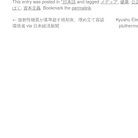
This entry was posted in
*日本語
and tagged
メディア
,
健康
,
公
ばく
,
資本主義
. Bookmark the
permalink
.
←
放射性物質が基準超す焼却灰、埋め立て容認
Kyushu Ele
環境省 via 日本経済新聞
plutherma