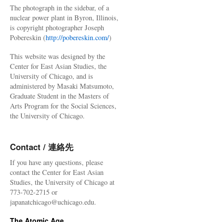
The photograph in the sidebar, of a
nuclear power plant in Byron, Illinois,
is copyright photographer Joseph
Pobereskin (
http://pobereskin.com/
)
This website was designed by the
Center for East Asian Studies, the
University of Chicago, and is
administered by Masaki Matsumoto,
Graduate Student in the Masters of
Arts Program for the Social Sciences,
the University of Chicago.
Contact / 連絡先
If you have any questions, please
contact the Center for East Asian
Studies, the University of Chicago at
773-702-2715 or
japanatchicago@uchicago.edu.
The Atomic Age