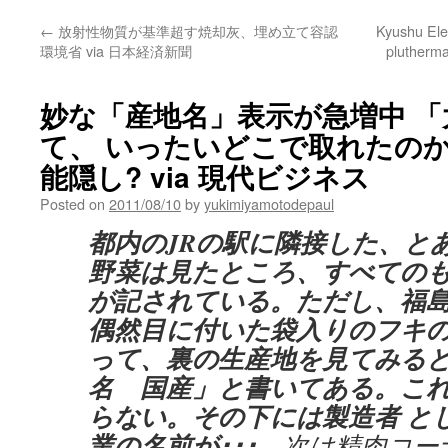
←
放射性物質が基準超す焼却灰、埋め立て容認
Kyushu Ele
環境省 via 日本経済新聞
plutherma
妙な「産地名」表示が急増中 
て、 いったいどこで取れたのか
能隠し? via 現代ビジネス
Posted on
2011/08/10
by
yukimiyamotodepaul
都内のJRの駅に隣接した、と
野菜は見たところ、すべての
が記されている。ただし、福
偶然目に付いた袋入りのフキ
って、裏の生産地を見てみる
名 国産」と書いてある。こ
らない。その下には製造者 と
業の名前が･･･。
次は精肉コー