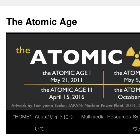
Skip
to
The Atomic Age
content
*HOME*
About/サイトにつ
Multimedia
Resources
Sy
いて
ウ