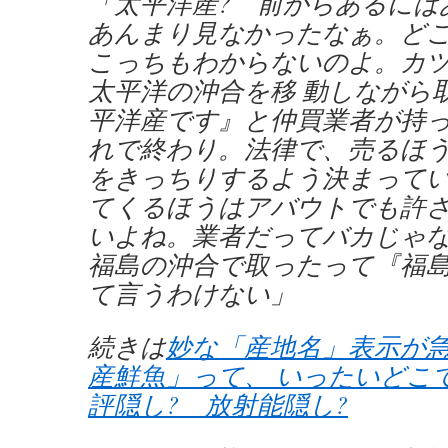
「太平洋産? 前からあるには
あんまり見なかったなぁ。ど
こっちもわからないのよ。カ
太平洋の沖合を移 動しながら
平洋産です』と仲買業者が持
れで終わり。法律で、売るほ
をきっちりするよう決まって
てくるほうはアバウトでも許
いよね。業者だってバカじゃ
福島の沖合で取ったって『福
て言うわけない」
続きは
妙な「産地名」表示が急
産鮮魚」って、 いったいどこ
評隠し? 放射能隠し?