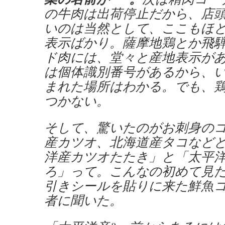
の牛肉は出荷停止だから、店
いのは当然として、ここもほ
表示ばかり。薩摩地鶏とか飛騨
ド肉には、堂々と産地表示が
は個体識別番号があるから、
まれた場所はわかる。でも、
つかない。
そして、驚いたのがお刺身の
産カツオ、北海道産タコなど
洋産カツオたたき」と「太平
ろ」って。こんなの初めて見
引きシールを貼りに来た鮮魚
者に聞いた。