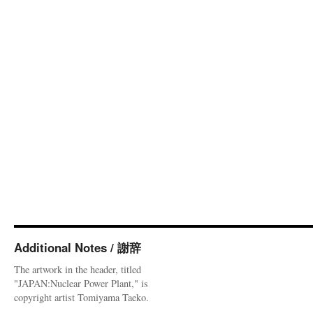
Additional Notes / 謝辞
The artwork in the header, titled
"JAPAN:Nuclear Power Plant," is
copyright artist Tomiyama Taeko.