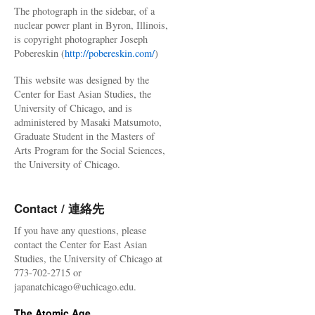
The photograph in the sidebar, of a
nuclear power plant in Byron, Illinois,
is copyright photographer Joseph
Pobereskin (
http://pobereskin.com/
)
This website was designed by the
Center for East Asian Studies, the
University of Chicago, and is
administered by Masaki Matsumoto,
Graduate Student in the Masters of
Arts Program for the Social Sciences,
the University of Chicago.
Contact / 連絡先
If you have any questions, please
contact the Center for East Asian
Studies, the University of Chicago at
773-702-2715 or
japanatchicago@uchicago.edu.
The Atomic Age