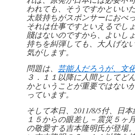
われても、そうですかといい
太鼓持ちがスポンサーにおべ
それは仕事ですといえるでし
賤はないのですから、よいし
持ちを糾弾しても、大人げな
気がします。
問題は、
芸能人だろうが、文
３．１１以降に人間としてど
かということが重要ではない
っています。
そして本日、2011/8/5付、
１５からの眼差し－震災５ヶ
の敬愛する吉本隆明氏が登場