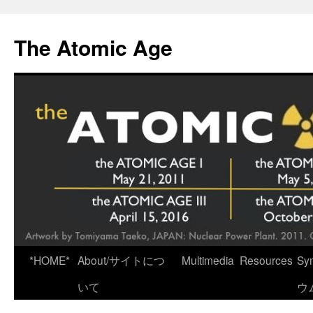
Skip
to
The Atomic Age
content
*HOME*
About/サイトにつ
Multimedia
Resources
Sy
いて
ウ