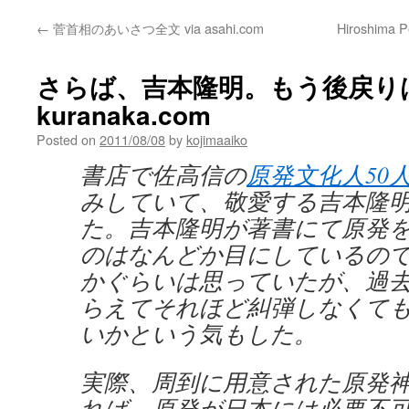
←
菅首相のあいさつ全文 via asahi.com
Hiroshima P
さらば、吉本隆明。もう後戻りはな
kuranaka.com
Posted on
2011/08/08
by
kojimaaiko
書店で佐高信の
原発文化人50
みしていて、敬愛する吉本隆
た。吉本隆明が著書にて原発
のはなんどか目にしているの
かぐらいは思っていたが、過
らえてそれほど糾弾しなくて
いかという気もした。
実際、周到に用意された原発
れば、原発が日本には必要不