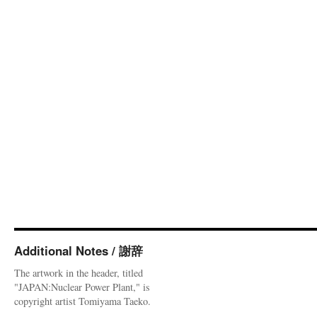
Additional Notes / 謝辞
The artwork in the header, titled
"JAPAN:Nuclear Power Plant," is
copyright artist Tomiyama Taeko.