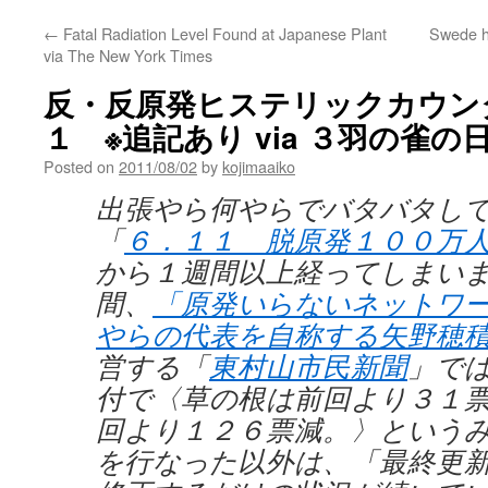
←
Fatal Radiation Level Found at Japanese Plant
Swede he
via The New York Times
反・反原発ヒステリックカウンタ
１ ※追記あり via ３羽の雀の
Posted on
2011/08/02
by
kojimaaiko
出張やら何やらでバタバタし
「
６．１１ 脱原発１００万
から１週間以上経ってしまい
間、
「原発いらないネットワ
やらの代表を自称する矢野穂
営する「
東村山市民新聞
」で
付で〈草の根は前回より３１
回より１２６票減。〉という
を行なった以外は、「最終更