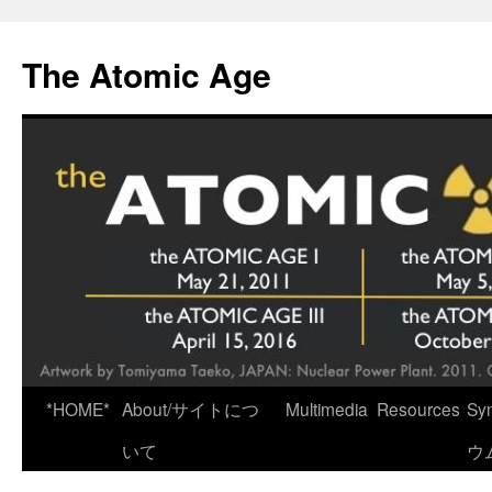
Skip
to
The Atomic Age
content
*HOME*
About/サイトにつ
Multimedia
Resources
Sy
いて
ウ