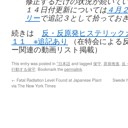
修正するだけの状況が続いて
１４日付更新については
４月
リー
で追記３として拾ってお
続きは
反・反原発ヒステリックカ
１１ ※追記あり
（在特会による
ー関連の動画リスト掲載）
This entry was posted in
*日本語
and tagged
保守
,
原発推進
,
反
行動する保守
. Bookmark the
permalink
.
←
Fatal Radiation Level Found at Japanese Plant
Swede he
via The New York Times