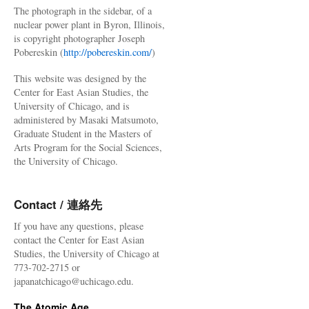
The photograph in the sidebar, of a
nuclear power plant in Byron, Illinois,
is copyright photographer Joseph
Pobereskin (
http://pobereskin.com/
)
This website was designed by the
Center for East Asian Studies, the
University of Chicago, and is
administered by Masaki Matsumoto,
Graduate Student in the Masters of
Arts Program for the Social Sciences,
the University of Chicago.
Contact / 連絡先
If you have any questions, please
contact the Center for East Asian
Studies, the University of Chicago at
773-702-2715 or
japanatchicago@uchicago.edu.
The Atomic Age