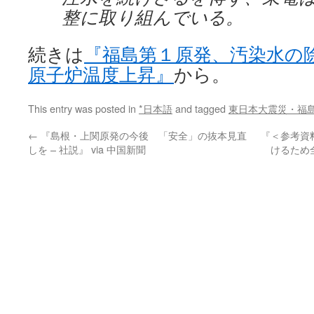
整に取り組んでいる。
続きは
『福島第１原発、汚染水の
原子炉温度上昇』
から。
This entry was posted in
*日本語
and tagged
東日本大震災・福
←
『島根・上関原発の今後 「安全」の抜本見直
『＜参考資
しを – 社説』 via 中国新聞
けるため