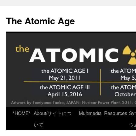
Skip
to
The Atomic Age
content
*HOME*
About/サイトにつ
Multimedia
Resources
Sy
いて
ウ