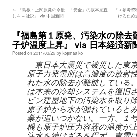
←
『島根・上関原発の今後 「安全」の抜本見直
『＜参考資
しを – 社説』 via 中国新聞
けるため
『福島第１原発、汚染水の除去
子炉温度上昇』 via 日本経済新
Posted on
2011/03/29
by
kojimaaiko
東日本大震災で被災した東京
原子力発電所は高濃度の放射
れた水の除去が難航している
は本来の冷却システムを復旧
ビン建屋地下の汚染水を取り
原子炉から水が漏れていると
業が追いつかない。一方、１
機も原子炉圧力容器の温度が
注水を続けざるを得ず、東電