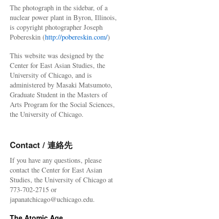
The photograph in the sidebar, of a
nuclear power plant in Byron, Illinois,
is copyright photographer Joseph
Pobereskin (
http://pobereskin.com/
)
This website was designed by the
Center for East Asian Studies, the
University of Chicago, and is
administered by Masaki Matsumoto,
Graduate Student in the Masters of
Arts Program for the Social Sciences,
the University of Chicago.
Contact / 連絡先
If you have any questions, please
contact the Center for East Asian
Studies, the University of Chicago at
773-702-2715 or
japanatchicago@uchicago.edu.
The Atomic Age