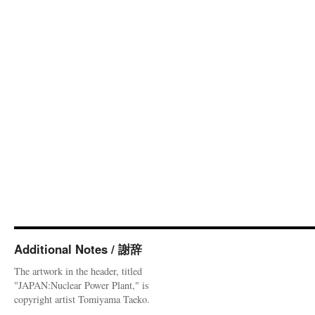
Additional Notes / 謝辞
The artwork in the header, titled
"JAPAN:Nuclear Power Plant," is
copyright artist Tomiyama Taeko.