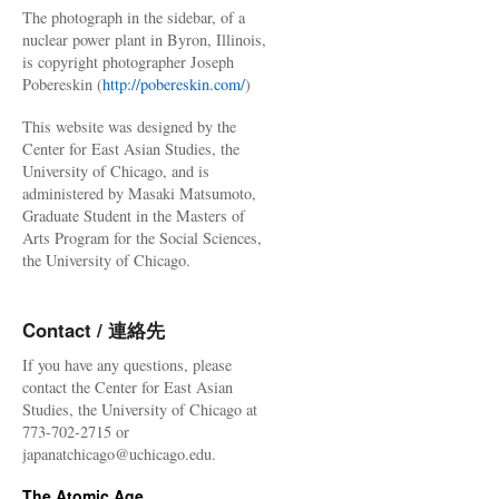
The photograph in the sidebar, of a
nuclear power plant in Byron, Illinois,
is copyright photographer Joseph
Pobereskin (
http://pobereskin.com/
)
This website was designed by the
Center for East Asian Studies, the
University of Chicago, and is
administered by Masaki Matsumoto,
Graduate Student in the Masters of
Arts Program for the Social Sciences,
the University of Chicago.
Contact / 連絡先
If you have any questions, please
contact the Center for East Asian
Studies, the University of Chicago at
773-702-2715 or
japanatchicago@uchicago.edu.
The Atomic Age