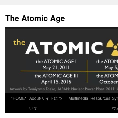
Skip
to
The Atomic Age
content
*HOME*
About/サイトにつ
Multimedia
Resources
Sy
いて
ウ