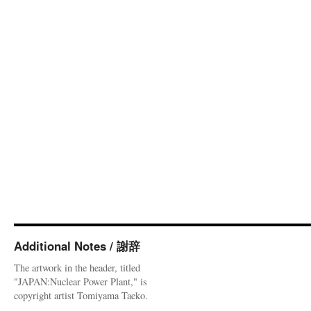
Additional Notes / 謝辞
The artwork in the header, titled
"JAPAN:Nuclear Power Plant," is
copyright artist Tomiyama Taeko.