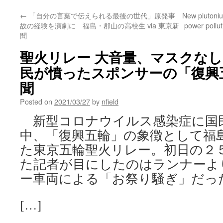
←
「自分の言葉で伝えられる最後の世代」原発事
New plutoniu
故の経験を演劇に 福島・郡山の高校生 via 東京新
power polluti
聞
聖火リレー 大音量、マスクなし
民が憤ったスポンサーの「復興五輪
聞
Posted on
2021/03/27
by
nfield
新型コロナウイルス感染症に国
中、「復興五輪」の象徴として福
た東京五輪聖火リレー。初日の２
た記者が目にしたのはランナーよ
ー車両による「お祭り騒ぎ」だっ
[…]