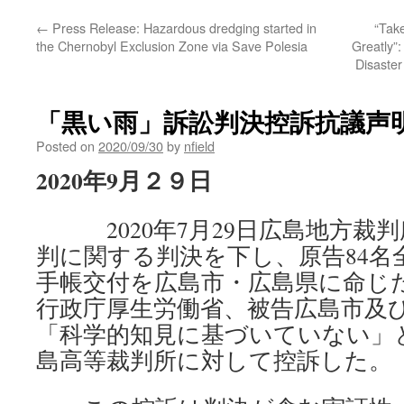
←
Press Release: Hazardous dredging started in
“Tak
the Chernobyl Exclusion Zone via Save Polesia
Greatly”:
Disaster
「黒い雨」訴訟判決控訴抗議声明
Posted on
2020/09/30
by
nfield
2020年9月２９日
2020年7月29日広島地方
判に関する判決を下し、原告84名
手帳交付を広島市・広島県に命じ
行政庁厚生労働省、被告広島市及
「科学的知見に基づいていない」と
島高等裁判所に対して控訴した。