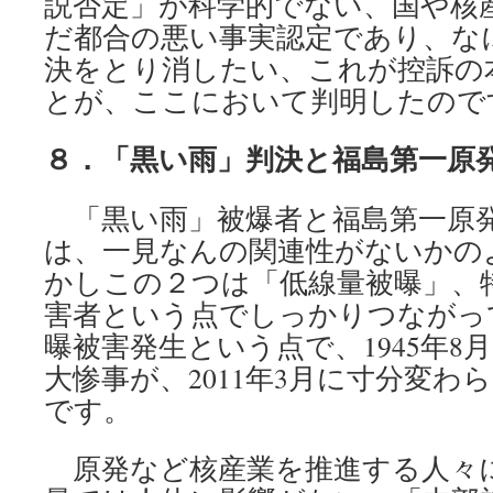
説否定」が科学的でない、国や核
だ都合の悪い事実認定であり、な
決をとり消したい、これが控訴の
とが、ここにおいて判明したので
８．「黒い雨」判決と福島第一原
「黒い雨」被爆者と福島第一原
は、一見なんの関連性がないかの
かしこの２つは「低線量被曝」、
害者という点でしっかりつながっ
曝被害発生という点で、1945年8
大惨事が、2011年3月に寸分変わ
です。
原発など核産業を推進する人々