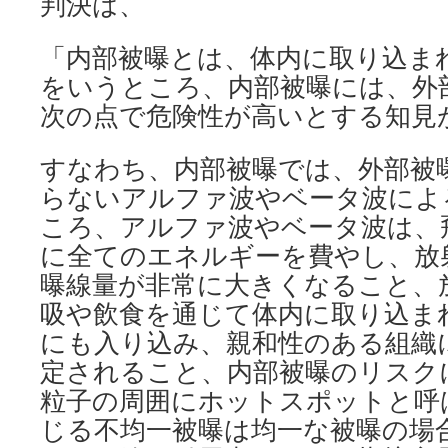
判決は、
「内部被曝とは、体内に取り込ま
をいうところ、内部被曝には、外
次の点で危険性が高いとする知見
すなわち、内部被曝では、外部被
らないアルファ波やベータ波によ
ころ、アルファ波やベータ波は、
に全てのエネルギーを費やし、放
曝線量が非常に大きくなること、
吸や飲食を通じて体内に取り込ま
にも入り込み、親和性のある組織
定されること、内部被曝のリスク
粒子の周囲にホットスポットと呼
じる不均一被曝は均一な被曝の場