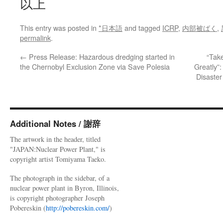
以上
This entry was posted in
*日本語
and tagged
ICRP
,
内部被ばく
,
permalink
.
←
Press Release: Hazardous dredging started in
“Tak
the Chernobyl Exclusion Zone via Save Polesia
Greatly”:
Disaster
Additional Notes / 謝辞
The artwork in the header, titled
"JAPAN:Nuclear Power Plant," is
copyright artist Tomiyama Taeko.
The photograph in the sidebar, of a
nuclear power plant in Byron, Illinois,
is copyright photographer Joseph
Pobereskin (
http://pobereskin.com/
)