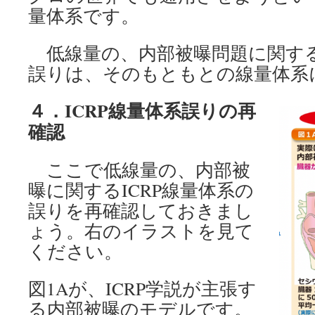
量体系です。
低線量の、内部被曝問題に関する限
誤りは、そのもともとの線量体系
４．ICRP線量体系誤りの再
確認
ここで低線量の、内部被
曝に関するICRP線量体系の
誤りを再確認しておきまし
ょう。右のイラストを見て
ください。
図1Aが、ICRP学説が主張す
る内部被曝のモデルです。