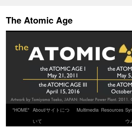
Skip
to
The Atomic Age
content
*HOME*
About/サイトにつ
Multimedia
Resources
Sy
いて
ウ