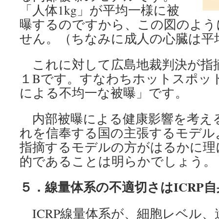
「人体1kg」が平均一様に被
曝するのですから、この図のよう
せん。（ちなみに成人の心臓は平均
これに対して広島地裁判決が指
１Bです。すなわちホットスポッ
による不均一な被曝」です。
内部被曝による健康影響を考える時
れを信奉する国の主張するモデル
指摘するモデルの方がはるかに理
的であることは明らかでしょう。
５．線量体系の不適切さは
ICRP
ICRP線量体系が、細胞レベル、