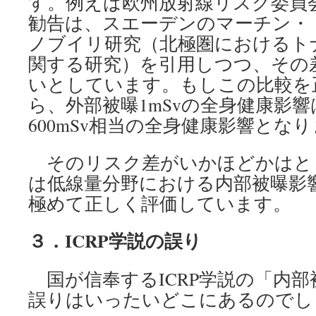
す。例えば欧州放射線リスク委員会（
勧告は、スエーデンのマーチン・
ノブイリ研究（北極圏におけるト
関する研究）を引用しつつ、その差
いとしています。もしこの比較を
ら、外部被曝1mSvの全身健康影
600mSv相当の全身健康影響とな
そのリスク差がいかほどかはと
は低線量分野における内部被曝影
極めて正しく評価しています。
３．
ICRP学説の誤り
国が信奉するICRP学説の「内部
誤りはいったいどこにあるのでし