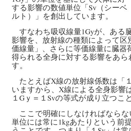
する影響の数値単位「Sv（シーベ
ルト）」を創出しています。
すなわち吸収線量1Gyが、ある
影響を、放射線の種類によって区
価線量」、さらに等価線量に臓器
得られる全身に対する影響をあら
す。
たとえばX線の放射線係数は「１」
いますから、X線による全身影響は
１Gｙ＝１Svの等式が成り立つこ
ここで明確にしなければならない
単位には常に1kgあたりという前
うことです。つまり「１Sv」は常