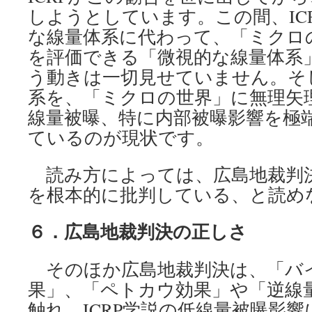
しようとしています。この間、IC
な線量体系に代わって、「ミクロ
を評価できる「微視的な線量体系
う動きは一切見せていません。そ
系を、「ミクロの世界」に無理矢
線量被曝、特に内部被曝影響を極
ているのが現状です。
読み方によっては、広島地裁判決
を根本的に批判している、と読め
６．広島地裁判決の正しさ
そのほか広島地裁判決は、「バ
果」、「ペトカウ効果」や「逆線
触れ、ICRP学説の低線量被曝影