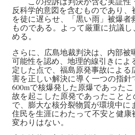
この控訴は判決が含む実証性・
反科学的意図を含むものであり、
を徒に遅らせ、「黒い雨」被爆者
ものである。よって厳重に抗議し
める。
さらに、広島地裁判決は、内部被
可能性を認め、地理的線引きによ
定した点で、福島原発事故による
害を正しい解決に導く一つの指針
600mで核爆発した原爆であった
故を起こした原発であったことと
で、膨大な核分裂物質が環境中に
住民を生涯にわたって不安と健康
変わりはない。