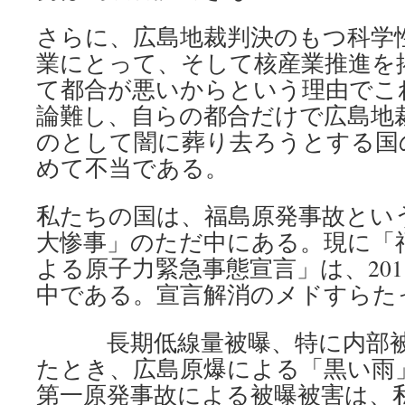
さらに、広島地裁判決のもつ科学
業にとって、そして核産業推進を
て都合が悪いからという理由でこ
論難し、自らの都合だけで広島地
のとして闇に葬り去ろうとする国
めて不当である。
私たちの国は、福島原発事故とい
大惨事」のただ中にある。現に「
よる原子力緊急事態宣言」は、201
中である。宣言解消のメドすらた
長期低線量被曝、特に内部被
たとき、広島原爆による「黒い雨
第一原発事故による被曝被害は、