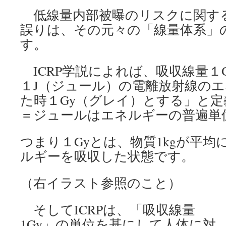
低線量内部被曝のリスクに関する
誤りは、その元々の「線量体系」
す。
ICRP学説によれば、吸収線量１G
１J（ジュール）の電離放射線の
た時１Gy（グレイ）とする」と定
＝ジュールはエネルギーの普遍単
つまり１Gyとは、物質1kgが平
ルギーを吸収した状態です。
（右イラスト参照のこと）
そしてICRPは、「吸収線量
1Gy」の単位を基にして人体に対