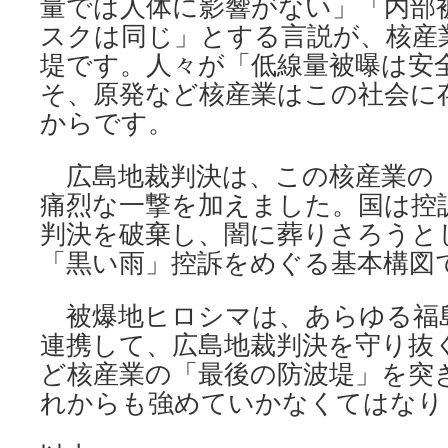
量では人体に影響がない」「内部
スクは同じ」とする言説が、核産
堤です。人々が「低線量被曝は安
そ、原発など核産業はこの社会に
からです。
広島地裁判決は、この核産業の
痛烈な一撃を加えました。国は控
判決を破棄し、闇に葬りさろうと
「黒い雨」控訴をめぐる基本構図
被爆地ヒロシマは、あらゆる福
連携して、広島地裁判決を守り抜
ど核産業の「最後の防波堤」を突
れからも強めていかなくてはなり