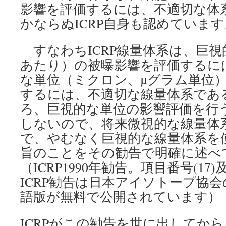
影響を評価するには、不適切な体
かならぬICRP自身も認めています
すなわちICRP線量体系は、巨視的
あたり）の被曝影響を評価するに
な単位（ミクロン、µグラム単位
するには、不適切な線量体系であ
ろ、巨視的な単位の影響評価を行
しないので、将来微視的な線量体
で、やむなく巨視的な線量体系を
旨のことをその勧告で明確に述べ
（ICRP1990年勧告。項目番号(17)
ICRP勧告は日本アイソトープ協会
語版が無料で公開されています）
ICRPがこの勧告を世に出してから