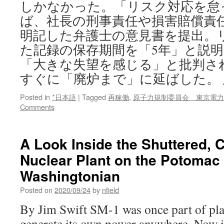
しかなかった。「リスク対応を怠
ば、社長の刑事責任や損害賠償責
明記した弁護士の意見書を提出。
た記録の保存期間を「5年」と説
「大きな失望を感じる」と批判さ
すぐに「廃炉まで」に延ばした。 
Posted in
*日本語
|
Tagged
再稼働
,
原子力規制委員会 東京電力
Comments
A Look Inside the Shuttered, 
Nuclear Plant on the Potomac 
Washingtonian
Posted on
2020/09/24
by
nfield
By Jim Swift SM-1 was once part of plan
generate its own power anywhere. Now it