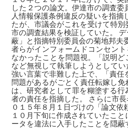
した２つの論文。伊達市の調査委
人情報保護条例違反の疑いを指摘
たが、市議会がこれを受けて特別
市の調査結果を検証していた。 
蔽」と指摘特別委員会の菊地邦夫
者らがインフォームドコンセント
なかったことを問題視。「説明ど
など無視して執筆しようとしてい
強い言葉で非難した上で、「責任
問題があるがごとく責任転嫁し免
は、研究者として罪を糊塗する行
者の責任を指摘した。 さらに市
０１５年８月１日づけの「論文依
１０月下旬に作成されていたこと
ータを違法に入手したことを隠蔽