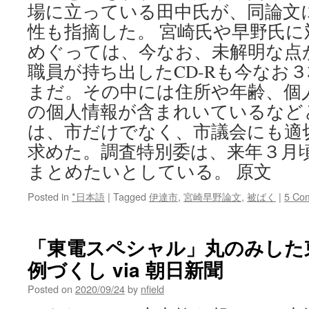
場に立っている田中氏が、同論文
性も指摘した。 宮崎氏や早野氏
めぐっては、今なお、未解明な点
職員が持ち出したCD-Rも今なお
まだ。その中には住所や年齢、個
の個人情報が含まれいているなど
は、市だけでなく、市議会にも適
求めた。調査特別委は、来年３月
まとめたいとしている。 原文
Posted in
*日本語
|
Tagged
伊達市
,
宮崎早野論文
,
被ばく
|
5 Co
「東電スペシャル」丸のみした
例づくし via 朝日新聞
Posted on
2020/09/24
by
nfield