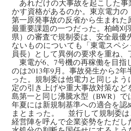
あれだけの大事故を起こした事
かす資格があるのか。東京電力の
第一原発事故の反省から生まれた
最重要課題の一つだった。柏崎刈羽
県）の審査で規制委は、安全最優
ないものについても「東電スペシ
員長）として異例の要求を重ね、
東電が6、7号機の再稼働を目指
のは2013年9月。事故発生から2
った。規制委は他電力と同じよう
定の引き上げや重大事故対策など
島第一と同じ沸騰水型（BWR）で
年夏には新規制基準への適合を認
まとまった。 並行して規制委は
経営陣を呼んで企業姿勢をただし
水処分の判断を国任せにするよう