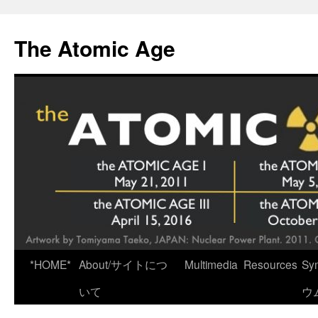
Skip
to
The Atomic Age
content
*HOME*
About/サイトにつ
Multimedia
Resources
Sy
いて
ウ