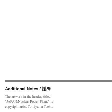
Additional Notes / 謝辞
The artwork in the header, titled
"JAPAN:Nuclear Power Plant," is
copyright artist Tomiyama Taeko.