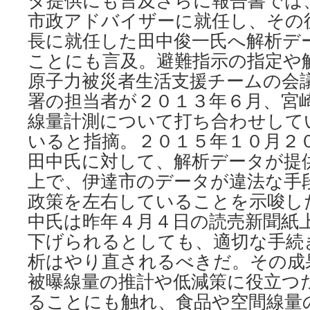
タ提供にも言及さらに報告書では
市政アドバイザーに就任し、その
長に就任した田中俊一氏へ解析デ
ことにも言及。避難指示の指定や
原子力被災者生活支援チームの会
署の担当者が２０１３年６月、宮
線量計測について打ち合わせして
いると指摘。２０１５年１０月２
田中氏に対して、解析データが提
上で、伊達市のデータが違法な手
政策を左右していることを示唆し
中氏は昨年４月４日の読売新聞紙
下げられるとしても、適切な手続
析はやり直されるべきだ。その成
被曝線量の推計や低減策に役立つ
ることにも触れ、食品や空間線量