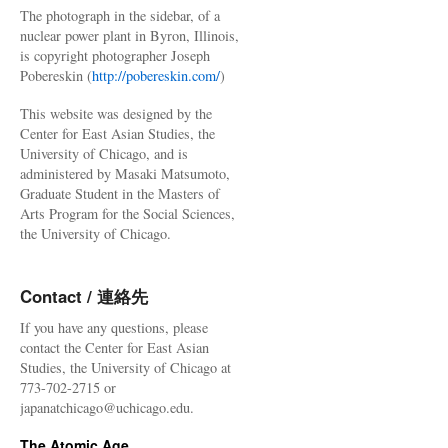
The photograph in the sidebar, of a
nuclear power plant in Byron, Illinois,
is copyright photographer Joseph
Pobereskin (
http://pobereskin.com/
)
This website was designed by the
Center for East Asian Studies, the
University of Chicago, and is
administered by Masaki Matsumoto,
Graduate Student in the Masters of
Arts Program for the Social Sciences,
the University of Chicago.
Contact / 連絡先
If you have any questions, please
contact the Center for East Asian
Studies, the University of Chicago at
773-702-2715 or
japanatchicago@uchicago.edu.
The Atomic Age