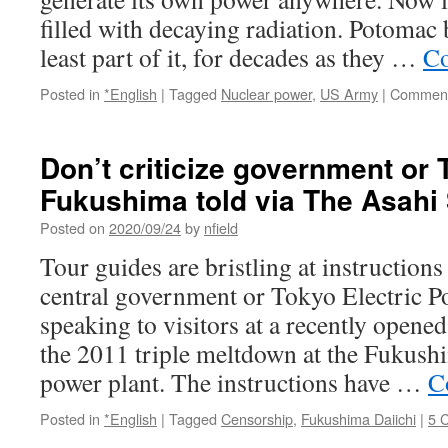
filled with decaying radiation. Potomac 
least part of it, for decades as they …
Co
Posted in
*English
|
Tagged
Nuclear power
,
US Army
|
Comment
Don’t criticize government or
Fukushima told via The Asah
Posted on
2020/09/24
by
nfield
Tour guides are bristling at instructions 
central government or Tokyo Electric 
speaking to visitors at a recently ope
the 2011 triple meltdown at the Fukush
power plant. The instructions have …
C
Posted in
*English
|
Tagged
Censorship
,
Fukushima Daiichi
|
5 