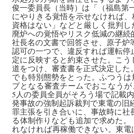
俊一委員長（当時）は「（福島第
にやりきる覚悟を示せなければ、
資格はない」などと厳しく批判し
廃炉への覚悟やリスク低減の継続
社長名の文書で回答させ、原子炉
認可の一つで、違反すれば運転停
定に反映すると約束させた。こう
道をつけ、審査書を正式決定した
でも特別態勢をとった。ふつうは
プとなる審査チームでおこなうが
5人の委員全員がそろう場で記載
発事故の強制起訴裁判で東電の旧
罪主張を引き合いに、事故時に社
る体制作りなども追加で求めた。
れなければ再稼働できない。東電