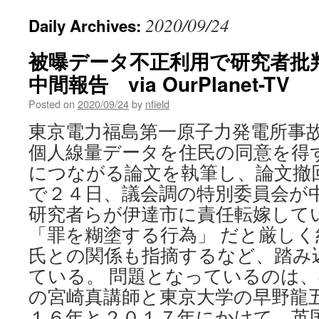
2020/09/24
Daily Archives:
被曝データ不正利用で研究者批
中間報告 via OurPlanet-TV
Posted on
2020/09/24
by
nfield
東京電力福島第一原子力発電所事
個人線量データを住民の同意を得
につながる論文を執筆し、論文撤
で２４日、議会調の特別委員会が
研究者らが伊達市に責任転嫁して
「罪を糊塗する行為」 だと厳し
氏との関係も指摘するなど、踏み
ている。 問題となっているのは
の宮崎真講師と東京大学の早野龍
１６年と２０１７年にかけて、英