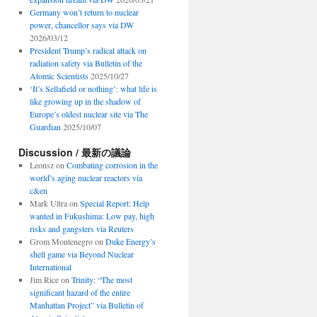
Germany won’t return to nuclear
power, chancellor says via DW
2026/03/12
President Trump’s radical attack on
radiation safety via Bulletin of the
Atomic Scientists
2025/10/27
‘It’s Sellafield or nothing’: what life is
like growing up in the shadow of
Europe’s oldest nuclear site via The
Guardian
2025/10/07
Discussion / 最新の議論
Leonsz
on
Combating corrosion in the
world’s aging nuclear reactors via
c&en
Mark Ultra
on
Special Report: Help
wanted in Fukushima: Low pay, high
risks and gangsters via Reuters
Grom Montenegro
on
Duke Energy’s
shell game via Beyond Nuclear
International
Jim Rice
on
Trinity: “The most
significant hazard of the entire
Manhattan Project” via Bulletin of