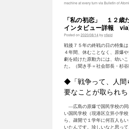
machine at every turn via Bulletin of Atomi
「私の初恋」 １２歳
インタビュー詳報 vi
Posted on
2020/08/14
by
nfield
戦後７５年の終戦の日の特集は
４年間、休むことなく、原爆や
劇を続けた原動力には、幼いこ
た。（聞き手＝社会部長・杉谷
◆「戦争って、人間
要なことが取られち
―広島の原爆で国民学校の同
い国民学校（現港区立笄小学校
ら、疎開で１学年に何百人もい
いたんです。珍しいなと思って