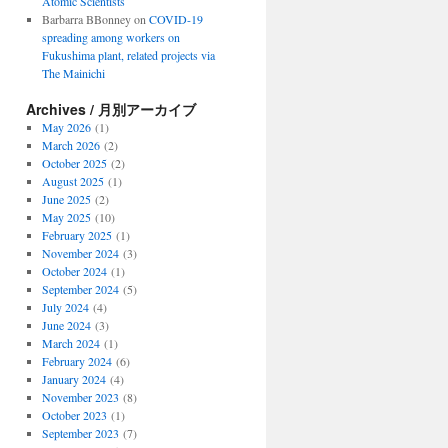
Atomic Scientists
Barbarra BBonney
on
COVID-19
spreading among workers on
Fukushima plant, related projects via
The Mainichi
Archives / 月別アーカイブ
May 2026
(1)
March 2026
(2)
October 2025
(2)
August 2025
(1)
June 2025
(2)
May 2025
(10)
February 2025
(1)
November 2024
(3)
October 2024
(1)
September 2024
(5)
July 2024
(4)
June 2024
(3)
March 2024
(1)
February 2024
(6)
January 2024
(4)
November 2023
(8)
October 2023
(1)
September 2023
(7)