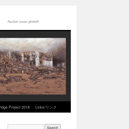
Nuclear issues globally
idge Project 2018
Links/リンク