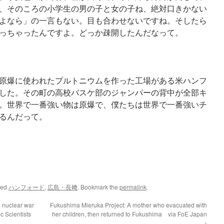
、そのころの小学生の男の子と女の子ね、絶対口きかない
よなら」の一言もない。目も合わせないですね。そしたら
っちゃったんですよ。どっか疎開したんだなって。
原爆に使われたプルトニウムを作った工場がある米ハンフ
した。その町の高校バスケ部のジャンパーの背中が全部キ
。世界で一番強い物は原爆で、僕たちは世界で一番強いチ
るんだって。
ged
ハンフォード
,
広島・長﨑
. Bookmark the
permalink
.
l nuclear war
Fukushima Mieruka Project: A mother who evacuated with
c Scientists
her children, then returned to Fukushima via FoE Japan
→