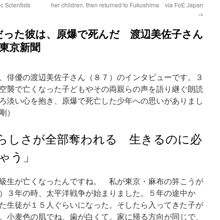
c Scientists
her children, then returned to Fukushima via FoE Japan
→
だった彼は、原爆で死んだ 渡辺美佐子さん
a東京新聞
、俳優の渡辺美佐子さん（８７）のインタビューです。３
空襲で亡くなった子どもやその両親らの声を語り継ぐ朗読
ろ淡い心を抱き、原爆で死亡した少年への思いがありまし
剛）
らしさが全部奪われる 生きるのに必
ゃう」
級生が亡くなったんですね。 私が東京・麻布の笄こうが
）３年の時、太平洋戦争が始まりました。５年の途中か
た生徒が１５人ぐらいになった。そしたら入ってきた子が
。小麦色の肌でね、歯が白くて。家に帰る方向が同じで、