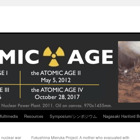
Multimedia
Resources
Symposium/シンポジウム
Nagasaki Hanford Br
l nuclear war
Fukushima Mieruka Project: A mother who evacuated with