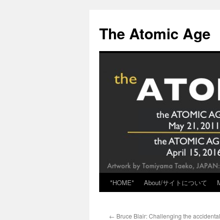
Skip
to
The Atomic Age
content
*HOME*
About/サイトについて
←
Bruce Blair: Challenging the accidenta