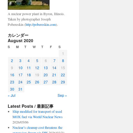
A nuclear power plant in Byron, Illinois.
Taken by photographer Joseph
Pobereskin (
http://pobereskin.com
).
カレンダー
August 2020
S
M
T
W
T
F
S
1
2
3
4
5
6
7
8
9
10
11
12
13
14
15
16
17
18
19
20
21
22
23
24
25
26
27
28
29
30
31
« Jul
Sep »
Latest Posts / 最新記事
Ship modified for transport of used
MOX fuel via World Nuclear News
2026/05/06
Nuclear’s cleanup cost threatens the
expansion dream via DW
2026/03/21