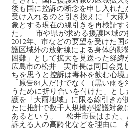
後も国に控訴の断念を申し入れた
受け入れるのと引き換えに「大雨
象とする現在の線引きを再検証す
た。 市や県が求める援護区域の
2012年、市などの要望を受けた
護区域外の放射線による身体的影
困難」として拡大を見送った経緯があ
広島市の松井一実市長は同日会見
ちを思うと控訴は毒杯を飲む心境
「原告84人だけでなく（黒い雨を
うために折り合いを付けた」とし
護を「大雨地域」に限る線引きが
たに推計で数千人規模が援護対象
あるという。 松井市長はまた、
訴える人の高齢化などを理由に「