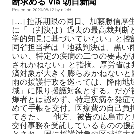
断求める via 朝日新聞
Posted on
2020/08/12
by
nfield
[…] 控訴期限の同日、加藤勝信厚
に「（判決は）過去の最高裁判断
学的知見に基づいていない」と控
同省担当者は「地裁判決は、黒い
いい、特定の疾病の二つの要素が
されかねない」と指摘。厚労省は
済対象が大きく膨らみかねないと
雨の援護行政を巡っては、降雨地
域」に限り援護対象とする。だが
爆者とは認めず、特定疾病を発症
めて手帳を交付。医療費の自己負
てきた。 他方、被告の広島市と
交付事務を受託しているものの援
とされ、国に援護対象の区域拡大