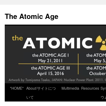
Skip
to
The Atomic Age
content
*HOME*
About/サイトにつ
Multimedia
Resources
Sy
いて
ウ