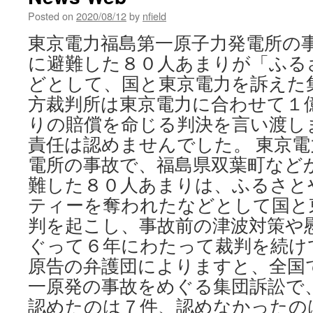
Posted on
2020/08/12
by
nfield
東京電力福島第一原子力発電所の
に避難した８０人あまりが「ふる
どとして、国と東京電力を訴えた
方裁判所は東京電力に合わせて１
りの賠償を命じる判決を言い渡し
責任は認めませんでした。 東京
電所の事故で、福島県双葉町など
難した８０人あまりは、ふるさと
ティーを奪われたなどとして国と
判を起こし、事故前の津波対策や
ぐって６年にわたって裁判を続けて
原告の弁護団によりますと、全国
一原発の事故をめぐる集団訴訟で
認めたのは７件、認めなかったの