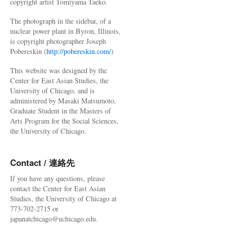
copyright artist Tomiyama Taeko.
The photograph in the sidebar, of a
nuclear power plant in Byron, Illinois,
is copyright photographer Joseph
Pobereskin (
http://pobereskin.com/
)
This website was designed by the
Center for East Asian Studies, the
University of Chicago, and is
administered by Masaki Matsumoto,
Graduate Student in the Masters of
Arts Program for the Social Sciences,
the University of Chicago.
Contact / 連絡先
If you have any questions, please
contact the Center for East Asian
Studies, the University of Chicago at
773-702-2715 or
japanatchicago@uchicago.edu.