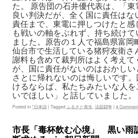
た。 原告団の石井優代表は、「
良い判決だが、全く国に責任はな
責任まで、東電に押しつけたと感
も戦いの軸をぶれず、持ち続けて
ました。原告の１人で福島県富岡
仙台市で生活している猪狩友衛さ
謝料も含めて裁判所はよく考えて
が、国に責任がないのはおかしい
さとに帰れないのは悔しいです。
けるならば、私たちみたいな人を
いでほしい」と話していました。 [
Posted in
*日本語
|
Tagged
ふるさと喪失
,
法廷闘争
|
4 Commen
市長「毒杯飲む心境」 黒い雨