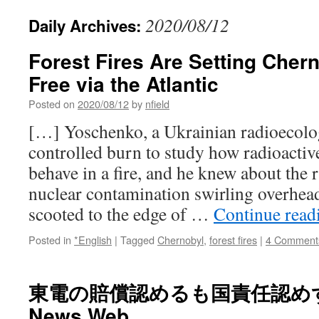
2020/08/12
Daily Archives:
Forest Fires Are Setting Chern
Free via the Atlantic
Posted on
2020/08/12
by
nfield
[…] Yoschenko, a Ukrainian radioecolog
controlled burn to study how radioactiv
behave in a fire, and he knew about the 
nuclear contamination swirling overhea
scooted to the edge of …
Continue rea
Posted in
*English
|
Tagged
Chernobyl
,
forest fires
|
4 Comment
東電の賠償認めるも国責任認めず 
News Web