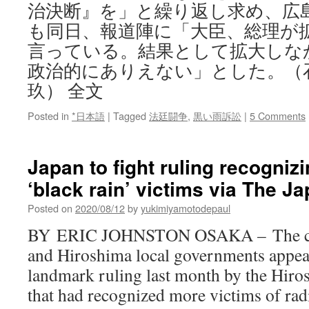
治決断』を」と繰り返し求め、広
も同日、報道陣に「大臣、総理が
言っている。結果として拡大しな
政治的にありえない」とした。（
玖） 全文
Posted in
*日本語
|
Tagged
法廷闘争
,
黒い雨訴訟
|
5 Comments
Japan to fight ruling recogniz
‘black rain’ victims via The J
Posted on
2020/08/12
by
yukimiyamotodepaul
BY ERIC JOHNSTON OSAKA – The cen
and Hiroshima local governments appe
landmark ruling last month by the Hiro
that had recognized more victims of radi