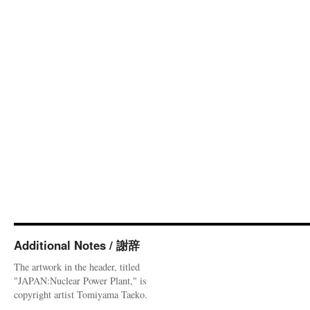
Additional Notes / 謝辞
The artwork in the header, titled
"JAPAN:Nuclear Power Plant," is
copyright artist Tomiyama Taeko.