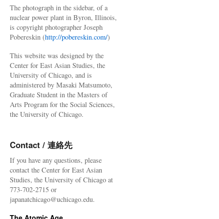
The photograph in the sidebar, of a
nuclear power plant in Byron, Illinois,
is copyright photographer Joseph
Pobereskin (
http://pobereskin.com/
)
This website was designed by the
Center for East Asian Studies, the
University of Chicago, and is
administered by Masaki Matsumoto,
Graduate Student in the Masters of
Arts Program for the Social Sciences,
the University of Chicago.
Contact / 連絡先
If you have any questions, please
contact the Center for East Asian
Studies, the University of Chicago at
773-702-2715 or
japanatchicago@uchicago.edu.
The Atomic Age