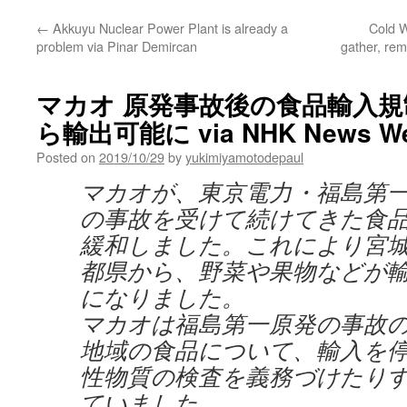
←
Akkuyu Nuclear Power Plant is already a
Cold W
problem via Pinar Demircan
gather, re
マカオ 原発事故後の食品輸入規
ら輸出可能に via NHK News W
Posted on
2019/10/29
by
yukimiyamotodepaul
マカオが、東京電力・福島第
の事故を受けて続けてきた食
緩和しました。これにより宮
都県から、野菜や果物などが
になりました。
マカオは福島第一原発の事故
地域の食品について、輸入を
性物質の検査を義務づけたり
ていました。