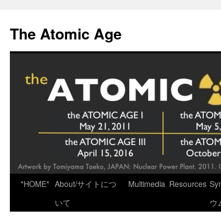
Skip
to
The Atomic Age
content
*HOME*
About/サイトにつ
Multimedia
Resources
Sy
いて
ウ