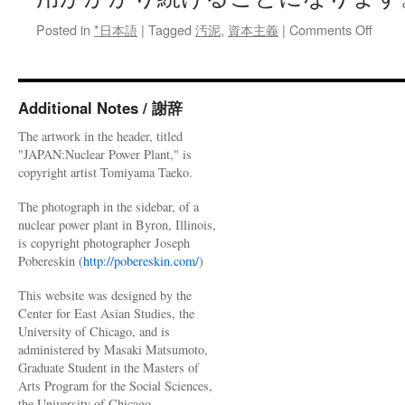
on
Posted in
*日本語
|
Tagged
汚泥
,
資本主義
|
Comments Off
放
射
性
汚
Additional Notes / 謝辞
泥
The artwork in the header, titled
処
"JAPAN:Nuclear Power Plant," is
理
copyright artist Tomiyama Taeko.
大
半
The photograph in the sidebar, of a
は
nuclear power plant in Byron, Illinois,
落
is copyright photographer Joseph
札
Pobereskin (
http://pobereskin.com/
)
せ
ず
This website was designed by the
via
Center for East Asian Studies, the
NHK
University of Chicago, and is
News
administered by Masaki Matsumoto,
Web
Graduate Student in the Masters of
Arts Program for the Social Sciences,
the University of Chicago.