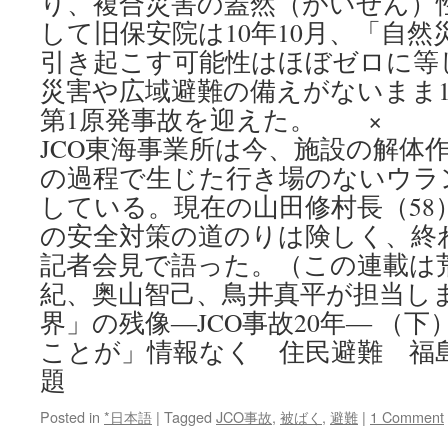
り、複合災害の蓋然（がいぜん）
して旧保安院は10年10月、「自
引き起こす可能性はほぼゼロに等
災害や広域避難の備えがないまま1
第1原発事故を迎えた。 × ×
JCO東海事業所は今、施設の解体
の過程で生じた行き場のないウラ
している。現在の山田修村長（58
の安全対策の道のりは険しく、終
記者会見で語った。（この連載は
紀、奥山智己、鳥井真平が担当しま
界」の残像―JCO事故20年― （
ことが」情報なく 住民避難 福
題
Posted in
*日本語
|
Tagged
JCO事故
,
被ばく
,
避難
|
1 Comment