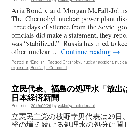
Aria Bondix and Morgan McFall-John
The Chernobyl nuclear power plant disa
three days of silence from the Soviet 
officials did make a statement, they repo
was “stabilized.” Russia has tried to kee
other nuclear …
Continue reading
→
Posted in
*English
|
Tagged
Chernobyl
,
nuclear accident
,
nuclea
exposure
,
Russia
|
1 Comment
立民代表、福島の処理水「放出は
日本経済新聞
Posted on
2019/09/29
by
yukimiyamotodepaul
立憲民主党の枝野幸男代表は29日
発の増え続ける処理水の処分に関