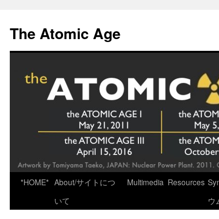
Skip
to
The Atomic Age
content
*HOME*
About/サイトにつ
Multimedia
Resources
Sy
いて
ウ