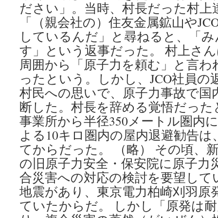
ださい」。当時、村長だった村上達
「（親会社の）住友金属鉱山やJC
しているんだ」と尋ねると、「み
す」という返事だった。 村上さ
周囲から「原子力を頼む」と言わ
ったという。しかし、JCO社員の
村民への思いで、原子力事故で国
断した。村長を辞める覚悟だった
事業所から半径350メートル圏内
よる10キロ圏内の屋内退避勧告は
てからだった。 （略） その頃、
の旧原子力安全・保安院に原子力
合災害への対応の検討を要望してい
地震があり、東京電力柏崎刈羽原
ていたからだ。 しかし「原発は