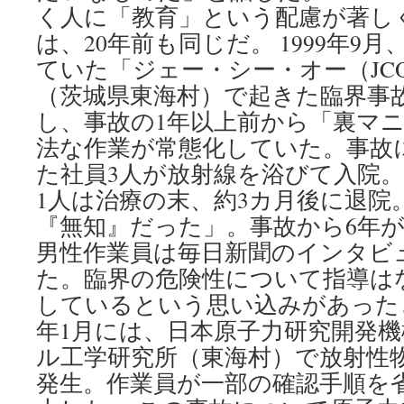
く人に「教育」という配慮が著し
は、20年前も同じだ。 1999年9
ていた「ジェー・シー・オー（JC
（茨城県東海村）で起きた臨界事
し、事故の1年以上前から「裏マ
法な作業が常態化していた。事故
た社員3人が放射線を浴びて入院。
1人は治療の末、約3カ月後に退院
『無知』だった」。事故から6年が
男性作業員は毎日新聞のインタビ
た。臨界の危険性について指導は
しているという思い込みがあったと
年1月には、日本原子力研究開発
ル工学研究所（東海村）で放射性
発生。作業員が一部の確認手順を