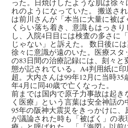
った。日焼けしたような肌は徐々
れのようになっていた。 搬送さ
は前川さんが「本当に大量に被ば
くらい落ち着き、意識もはっきり
し、入院4日目には検査の多さに
じゃない」と訴えた。 数日後に
徐々に意識が遠のいた。医療スタ
の83日間の治療記録には、刻々と
態が記されている。A4判用紙に印
超。大内さんは99年12月に当時3
年4月に同40歳で亡くなった。
前までは国内で原子力事故は起き
く医療」という言葉は安全神話の
95年の阪神大震災をきっかけに、
が議論された時も「被ばく」の表
療」と呼ばれた。「『海図』以前