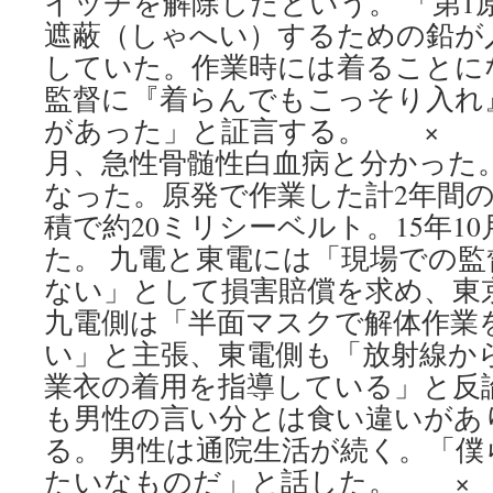
イッチを解除したという。 「第1
遮蔽（しゃへい）するための鉛が
していた。作業時には着ることに
監督に『着らんでもこっそり入れ
があった」と証言する。 × ×
月、急性骨髄性白血病と分かった
なった。原発で作業した計2年間
積で約20ミリシーベルト。15年1
た。 九電と東電には「現場での
ない」として損害賠償を求め、東
九電側は「半面マスクで解体作業
い」と主張、東電側も「放射線か
業衣の着用を指導している」と反
も男性の言い分とは食い違いがあ
る。 男性は通院生活が続く。「
たいなものだ」と話した。 ×