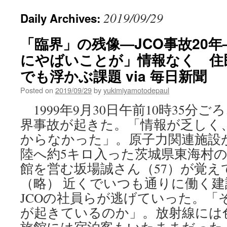
2019/09/29
Daily Archives:
「臨界」の残像―JCO事故20年
にやばいことが」情報なく 住
でも浮かぶ課題 via 毎日新聞
Posted on
2019/09/29
by
yukimiyamotodepaul
1999年9月30日午前10時35分
界事故が起きた。「情報が乏しく
からなかった」。原子力関連施設
陸へ約5キロ入った茨城県東海村
館を営む坂場誠さん（57）が覚え
（略） 近くでいつも通りに働く
JCOの社員らが逃げていった。「
が起きているのか」。放射線には