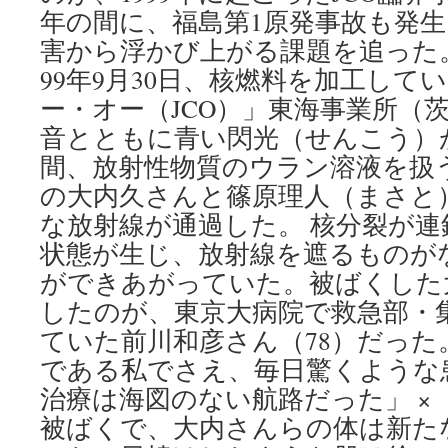
年の間に、福島第1原発事故も発
害から浮かび上がる課題を追った
99年9月30日、核燃料を加工して
ー・オー（JCO）」東海事業所（
音とともに青い閃光（せんこう）
間、放射性物質のウラン溶液を扱
の大内久さんと篠原理人（まさと
な放射線が通過した。 核分裂が連
状態が生じ、放射線を遮るものが
ができあがっていた。被ばくした
したのが、東京大病院で救急部・
ていた前川和彦さん（78）だった
である私でさえ、毎日驚くような
治療は海図のない航路だった」 
被ばくで、大内さんらの体は新た