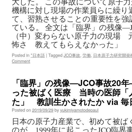
大した。 この事故について原子力
機構に対し現場の作業員らに繰り
て、習熟させることの重要性を強
ている。 全文は「臨界」の残像―J
（中）変わらない原子力の現場 
怖さ 教えてもらえなかった」
Posted in
*日本語
|
Tagged
JCO事故
,
労働
,
日本原子力研究開発機
Comment
「臨界」の残像―JCO事故20年
った被ばく医療 当時の医師「
た」 教訓生かされたか via 
Posted on
2019/09/29
by
yukimiyamotodepaul
日本の原子力産業で、初めて被ば
のが、1999年に起こったJCO臨界