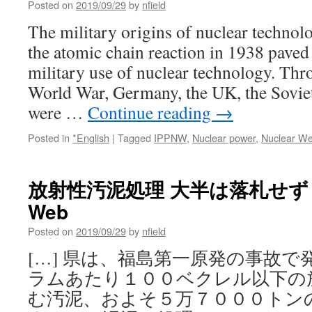
Posted on
2019/09/29
by
nfield
The military origins of nuclear technol
the atomic chain reaction in 1938 paved 
military use of nuclear technology. Th
World War, Germany, the UK, the Sovie
were …
Continue reading
→
Posted in
*English
|
Tagged
IPPNW
,
Nuclear power
,
Nuclear W
放射性汚泥処理 大半は落札せず vi
Web
Posted on
2019/09/29
by
nfield
[…] 県は、福島第一原発の事故
ラムあたり１００ベクレル以下の
む汚泥、およそ５万７０００トン