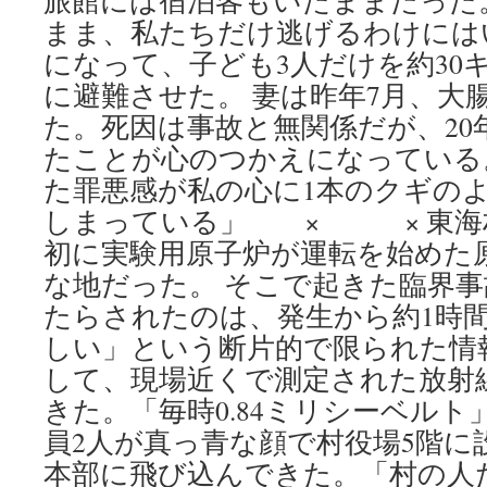
旅館には宿泊客もいたままだった
まま、私たちだけ逃げるわけには
になって、子ども3人だけを約30
に避難させた。 妻は昨年7月、大
た。死因は事故と無関係だが、20
たことが心のつかえになっている
た罪悪感が私の心に1本のクギの
しまっている」 × × 東海村
初に実験用原子炉が運転を始めた
な地だった。 そこで起きた臨界
たらされたのは、発生から約1時
しい」という断片的で限られた情
して、現場近くで測定された放射
きた。「毎時0.84ミリシーベルト」
員2人が真っ青な顔で村役場5階に
本部に飛び込んできた。「村の人