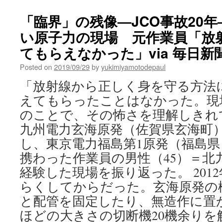
「臨界」の残像―JCO事故20年
い原子力の現場 元作業員「放
てもらえなかった」via 毎日新
Posted on
2019/09/29
by
yukimiyamotodepaul
「放射線から正しく身を守る方法
えてもらったことはなかった。現
のことで、その怖さを理解しき
九州電力玄海原発（佐賀県玄海町
し、東京電力福島第1原発（福島
携わった作業員の男性（45）＝北
経験した現場を振り返った。 201
らくしてからだった。玄海原発の
と配管を固定したり、無造作に置
ほどの大きさの切断機20機余りを