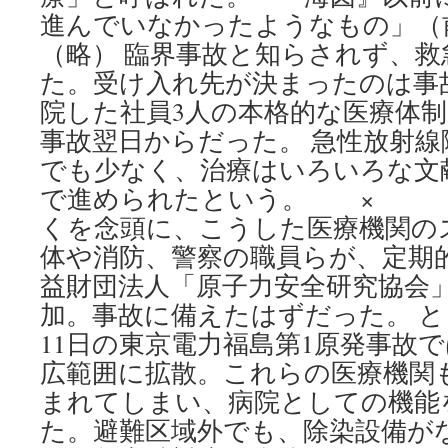
進んでいなかったようなもの」（
（略） 臨界事故と知らされず、
た。受け入れ先が決まったのは事故
院した社員3人の本格的な医療体
事故翌日からだった。 急性放射線
でも少なく、治療はいろいろな文
で進められたという。 × × 
くを念頭に、こうした医療機関の
体や消防、警察の職員らが、定期
益財団法人「原子力安全研究協会
加。事故に備えたはずだった。 とこ
11日の東京電力福島第1原発事故
広範囲に拡散。これらの医療機関
まれてしまい、病院としての機能
た。避難区域外でも、除染設備が