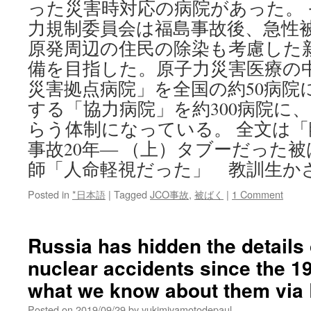
った災害時対応の病院があった。
力規制委員会は福島事故後、急性
原発周辺の住民の除染も考慮した
備を目指した。原子力災害医療の
災害拠点病院」を全国の約50病院
する「協力病院」を約300病院に
らう体制になっている。 全文は「
事故20年― （上）タブーだった
師「人命軽視だった」 教訓生か
Posted in
*日本語
|
Tagged
JCO事故
,
被ばく
|
1 Comment
Russia has hidden the details 
nuclear accidents since the 1
what we know about them via 
Posted on
2019/09/29
by
yukimiyamotodepaul