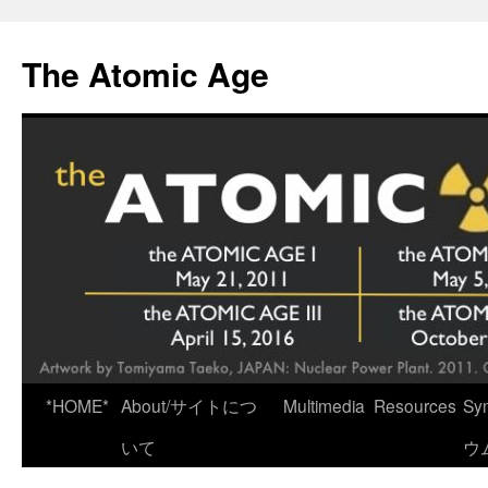
Skip
to
The Atomic Age
content
*HOME*
About/サイトにつ
Multimedia
Resources
Sy
いて
ウ