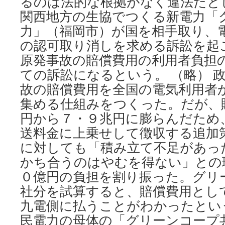
るのは法的な根拠がなく違法だと
関西地方の生協でつくる新電力「
力」（福岡市）が国を相手取り、
の認可取り消しを求める訴訟を起
原発事故の賠償費用の利用者負担
ての訴訟になるという。 （略） 
故の賠償費用を全国の電気利用者
集める仕組みをつくった。だが、
円から７・９兆円に膨らんだため
送料金に上乗せして徴収する追加
に対しても「積み立て不足があっ
かち合うのはやむを得ない」との
０億円の負担を割り振った。グリ
社分を試算すると、賠償費用とし
九電側に払うことがわかったとい
民電力の母体の「グリーンコープ