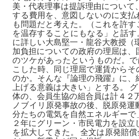
美・代表理事は提訴理由について
する費用を、意図しないのに支払
も問題だと考えた。（これを許す
を温存することにもなる」と話す
に詳しい大島堅一・龍谷大教授（
加負担についての政府の理屈は、
のツケがあったというものだ。で
こした時、同じ理屈で運賃からそ
のか。そんな『論理の飛躍』に、
上げる意義は大きい」とする。 
体の、会員生協の組合員は計４２
ノブイリ原発事故の後、脱原発運
分たちの電気を自然エネルギーで
２年にグリーン・市民電力を設立
を拡大してきた。 全文は原発賠償