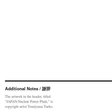
Additional Notes / 謝辞
The artwork in the header, titled
"JAPAN:Nuclear Power Plant," is
copyright artist Tomiyama Taeko.