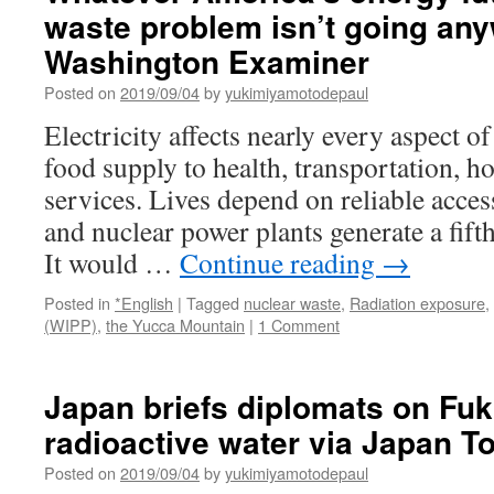
waste problem isn’t going any
Washington Examiner
Posted on
2019/09/04
by
yukimiyamotodepaul
Electricity affects nearly every aspect o
food supply to health, transportation, 
services. Lives depend on reliable acces
and nuclear power plants generate a fifth 
It would …
Continue reading
→
Posted in
*English
|
Tagged
nuclear waste
,
Radiation exposure
,
(WIPP)
,
the Yucca Mountain
|
1 Comment
Japan briefs diplomats on Fuk
radioactive water via Japan T
Posted on
2019/09/04
by
yukimiyamotodepaul