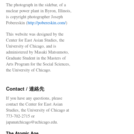
The photograph in the sidebar, of a
nuclear power plant in Byron, Illinois,
is copyright photographer Joseph
Pobereskin (
http://pobereskin.com/
)
This website was designed by the
Center for East Asian Studies, the
University of Chicago, and is
administered by Masaki Matsumoto,
Graduate Student in the Masters of
Arts Program for the Social Sciences,
the University of Chicago.
Contact / 連絡先
If you have any questions, please
contact the Center for East Asian
Studies, the University of Chicago at
773-702-2715 or
japanatchicago@uchicago.edu.
The Atomic Age