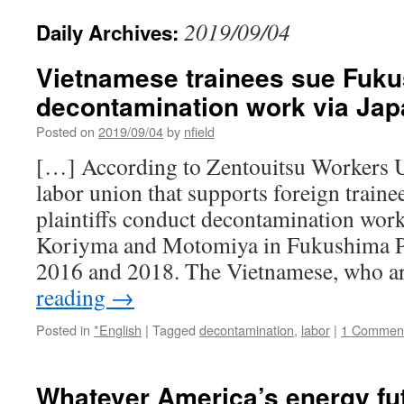
2019/09/04
Daily Archives:
Vietnamese trainees sue Fuku
decontamination work via Ja
Posted on
2019/09/04
by
nfield
[…] According to Zentouitsu Workers 
labor union that supports foreign train
plaintiffs conduct decontamination work 
Koriyma and Motomiya in Fukushima P
2016 and 2018. The Vietnamese, who a
reading
→
Posted in
*English
|
Tagged
decontamination
,
labor
|
1 Commen
Whatever America’s energy fut