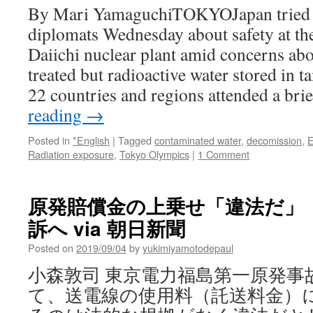
By Mari YamaguchiTOKYOJapan tried to
diplomats Wednesday about safety at t
Daiichi nuclear plant amid concerns ab
treated but radioactive water stored in 
22 countries and regions attended a br
reading
→
Posted in
*English
|
Tagged
contaminated water
,
decomission
,
E
Radiation exposure
,
Tokyo Olympics
|
1 Comment
原発賠償金の上乗せ「違法だ」
訴へ via 朝日新聞
Posted on
2019/09/04
by
yukimiyamotodepaul
小森敦司 東京電力福島第一原発事
て、送電線の使用料（託送料金）