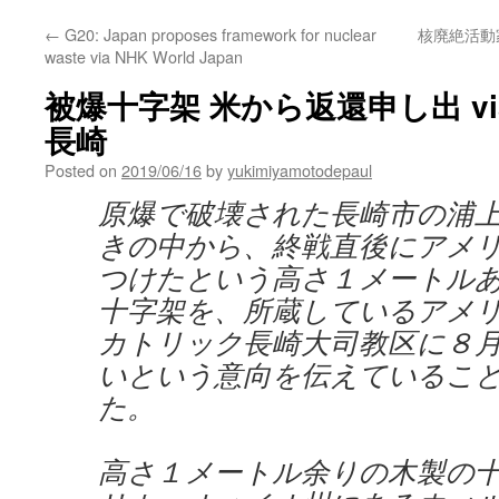
←
G20: Japan proposes framework for nuclear
核廃絶活動家
waste via NHK World Japan
被爆十字架 米から返還申し出 via 
長崎
Posted on
2019/06/16
by
yukimiyamotodepaul
原爆で破壊された長崎市の浦
きの中から、終戦直後にアメ
つけたという高さ１メートル
十字架を、所蔵しているアメ
カトリック長崎大司教区に８
いという意向を伝えているこ
た。
高さ１メートル余りの木製の