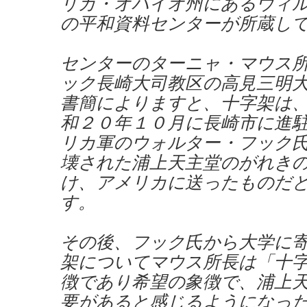
リカ・オハイオ州にあるウィ
の平和資料センターが所蔵し
センターのターニャ・マウス
ック長崎大司教区の高見三明
書簡によりますと、十字架は
和２０年１０月に長崎市に進
リカ軍のウォルター・フック
壊された浦上天主堂のがれき
け、アメリカに送ったものだ
す。
その後、フック氏から大学に
架についてマウス所長は「十
徴であり希望の象徴で、浦上
要があると感じるようになっ