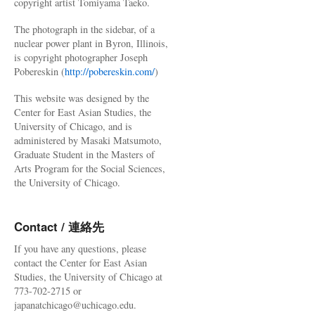
copyright artist Tomiyama Taeko.
The photograph in the sidebar, of a
nuclear power plant in Byron, Illinois,
is copyright photographer Joseph
Pobereskin (
http://pobereskin.com/
)
This website was designed by the
Center for East Asian Studies, the
University of Chicago, and is
administered by Masaki Matsumoto,
Graduate Student in the Masters of
Arts Program for the Social Sciences,
the University of Chicago.
Contact / 連絡先
If you have any questions, please
contact the Center for East Asian
Studies, the University of Chicago at
773-702-2715 or
japanatchicago@uchicago.edu.