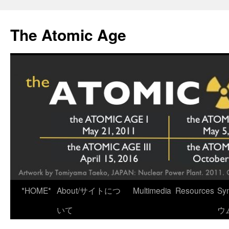
Skip
to
The Atomic Age
content
*HOME*
About/サイトにつ
Multimedia
Resources
Sy
いて
ウ