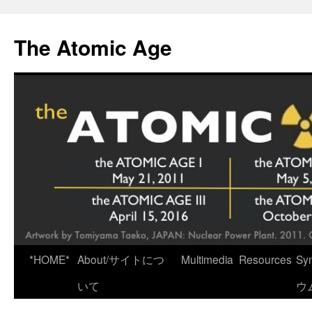
Skip
to
The Atomic Age
content
*HOME*
About/サイトにつ
Multimedia
Resources
Sy
いて
ウ