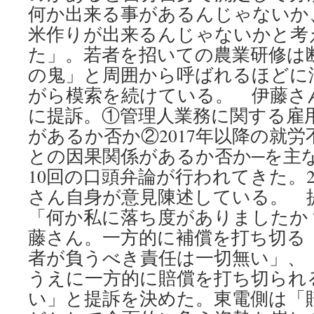
何か出来る事があるんじゃないか
米作りが出来るんじゃないかと考
た」。若者を招いての農業研修は
の鬼」と周囲から呼ばれるほどに
がら模索を続けている。 伊藤さんは
に提訴。①管理人業務に関する雇
があるか否か②2017年以降の就
との因果関係があるか否か─を主
10回の口頭弁論が行われてきた。20
さん自身が意見陳述している。 
「何か私に落ち度がありましたか
藤さん。一方的に補償を打ち切る
者が負うべき責任は一切無い」、
うえに一方的に賠償を打ち切られ
い」と提訴を決めた。東電側は「