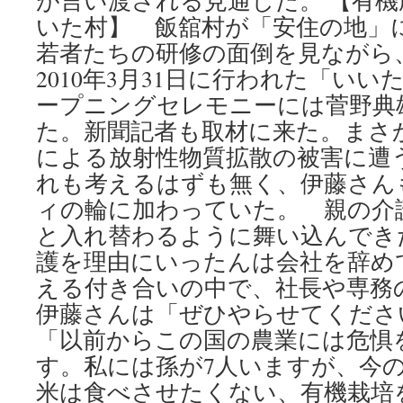
が言い渡される見通しだ。 【有
いた村】 飯舘村が「安住の地」
若者たちの研修の面倒を見ながら
2010年3月31日に行われた「い
ープニングセレモニーには菅野典
た。新聞記者も取材に来た。まさ
による放射性物質拡散の被害に遭
れも考えるはずも無く、伊藤さん
ィの輪に加わっていた。 親の介
と入れ替わるように舞い込んでき
護を理由にいったんは会社を辞め
える付き合いの中で、社長や専務
伊藤さんは「ぜひやらせてくださ
「以前からこの国の農業には危惧
す。私には孫が7人いますが、今
米は食べさせたくない、有機栽培