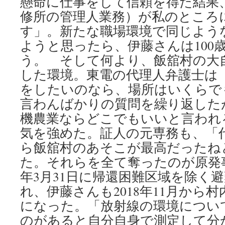
懸命に仕事をして信頼を得た結果
修所の管理人業務）が私のところ
す」。新たな職場環境で同じよう
ようと思ったら、伊藤さんは100
う。 そして何より、飯舘村の大
した環境。東電の代理人弁護士は
をしたいのなら、場所はいくらで
言わんばかりの質問を繰り返した
機農業ならどこでもいいと言われ
気を強めた。証人の元専務も、「
ら飯舘村のあそこが最高だったね
た。それらを全て奪ったのが原発事
年3月31日に帰還困難区域を除く
れ、伊藤さんも2018年11月から
になった。「放射線の環境につい
のがあると自分自身で測定して分