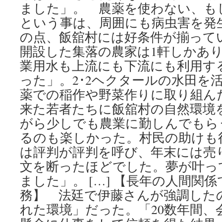
ました」。 農薬を使わない、も
という事は、周囲にも病虫害を発
の点、飯舘村には好条件が揃って
開設した集落の農家は1軒しかあ
業用水も上流にも下流にも利用す
った」。2･2ヘクタールの水田を
薬での稲作や野菜作りに取り組ん
来た若者たちに飯舘村の自然環境
がら少しでも農業に勤しんでもら
るのも楽しかった。村民の助けも
は評判が評判を呼び、年末には売
文を断ったほどでした。夢が叶っ
ました」。 […] 【長年の人間関
務】 法廷で伊藤さんが強調した
れた環境」だった。「20数年間、