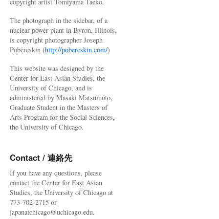
copyright artist Tomiyama Taeko.
The photograph in the sidebar, of a
nuclear power plant in Byron, Illinois,
is copyright photographer Joseph
Pobereskin (
http://pobereskin.com/
)
This website was designed by the
Center for East Asian Studies, the
University of Chicago, and is
administered by Masaki Matsumoto,
Graduate Student in the Masters of
Arts Program for the Social Sciences,
the University of Chicago.
Contact / 連絡先
If you have any questions, please
contact the Center for East Asian
Studies, the University of Chicago at
773-702-2715 or
japanatchicago@uchicago.edu.