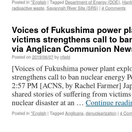
Posted in
*English
|
Tagged
Department of Energy (DOE)
,
Hanf
radioactive waste
,
Savannah River Site (SRS)
|
4 Comments
Voices of Fukushima power pl
victims strengthens call to ba
via Anglican Communion New
Posted on
2019/06/07
by
nfield
[Voices of Fukushima power plant explo
strengthens call to ban nuclear energy 
2:57 PM [ACNS, by Rachel Farmer] Japa
shared stories of suffering from victim
nuclear disaster at an …
Continue read
Posted in
*English
|
Tagged
Anglicans
,
denuclearization
|
4 Com