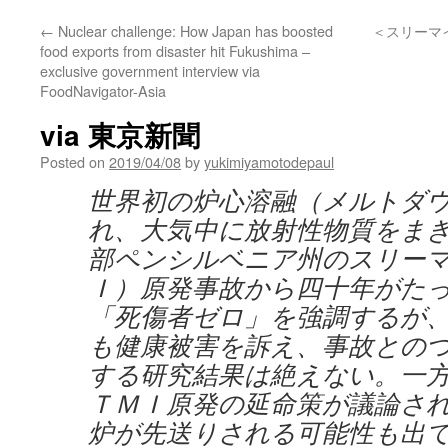
←
Nuclear challenge: How Japan has boosted
＜スリーマ
food exports from disaster hit Fukushima –
exclusive government interview via
FoodNavigator-Asia
via 東京新聞
Posted on
2019/04/08
by
yukimiyamotodepaul
世界初の炉心溶融（メルトダ
れ、大気中に放射性物質をま
部ペンシルベニア州のスリー
Ｉ）原発事故から四十年がた
「死傷者ゼロ」を強調するが
も健康被害を訴え、事故との
する研究結果は絶えない。一
ＴＭＩ原発の延命策が議論さ
炉が先送りされる可能性も出