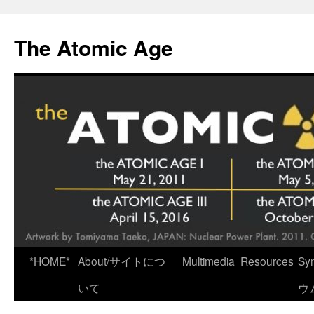
Skip
to
The Atomic Age
content
*HOME*
About/サイトにつ
Multimedia
Resources
Sy
いて
ウ