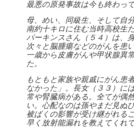
最悪の原発事故は今も終わっ
母、めい、同級生、そして自
南約十キロに住む当時高校生
パーキンスさん（５４）は、
次々と脳腫瘍などのがんを患
一歳から皮膚がんや甲状腺異
た。
もともと家族や親戚にがん患
なかった」。長女（３３）に
常や腎臓病がある。全てが偶
い。心配なのは孫やまだ見ぬ
被ばくの影響が受け継がれる
早く放射能漏れを教えてくれ