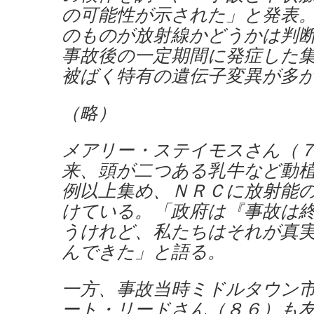
の可能性が示された」と発表
のものが放射線かどうかは判
事故後の一定期間に発症した
被ばく特有の遺伝子変異が多
（略）
メアリー・ステイモスさん（
来、頭が二つある乳牛など動
例以上集め、ＮＲＣに放射能
けている。「政府は『事故は
うけれど、私たちはそれが真
んできた」と語る。
一方、事故当時ミドルタウン
ート・リードさん（８６）も