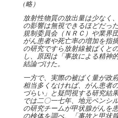
(略）
放射性物質の放出量は少なく
の影響は無視できるほどだっ
規制委員会（ＮＲＣ）や業界
がん患者や死亡率の増加を指
の研究ですら放射線被ばくと
し、原因は「事故による精神
結論づけた。
一方で、実際の被ばく量が政
相当多くなければ、がん患者
づらい」と疑問視する研究結
では二〇一七年、地元ペンシ
の研究チームが甲状腺がんを
の検体を調べ、「事故と甲状