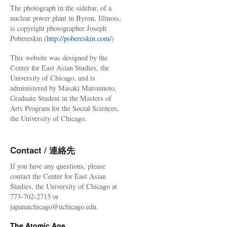
The photograph in the sidebar, of a
nuclear power plant in Byron, Illinois,
is copyright photographer Joseph
Pobereskin (
http://pobereskin.com/
)
This website was designed by the
Center for East Asian Studies, the
University of Chicago, and is
administered by Masaki Matsumoto,
Graduate Student in the Masters of
Arts Program for the Social Sciences,
the University of Chicago.
Contact / 連絡先
If you have any questions, please
contact the Center for East Asian
Studies, the University of Chicago at
773-702-2715 or
japanatchicago@uchicago.edu.
The Atomic Age