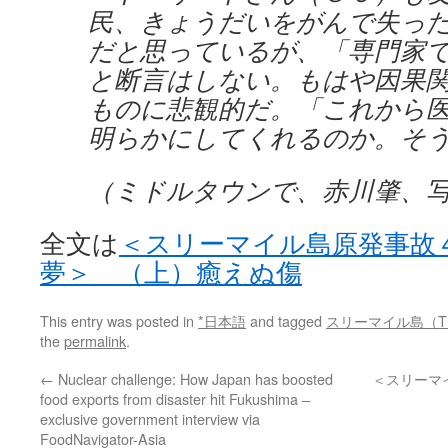
民、きょうだいをがんで失っ
だと思っているが、「専門家
と断言はしない。もはや因果
ものに悲観的だ。「これから
明らかにしてくれるのか。そ
（ミドルタウンで、赤川肇、
全文は
＜スリーマイル島原発事故
夢＞ （上）癒えぬ傷
This entry was posted in
*日本語
and tagged
スリーマイル島（T
the
permalink
.
←
Nuclear challenge: How Japan has boosted
＜スリーマ
food exports from disaster hit Fukushima –
exclusive government interview via
FoodNavigator-Asia