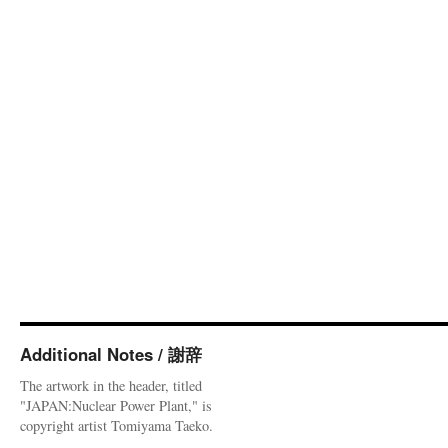
Additional Notes / 謝辞
The artwork in the header, titled
"JAPAN:Nuclear Power Plant," is
copyright artist Tomiyama Taeko.