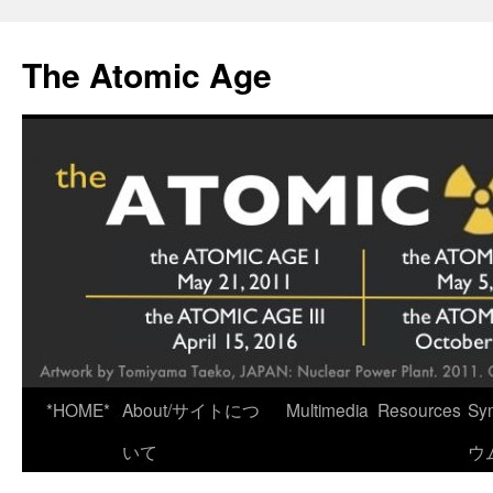
Skip
to
The Atomic Age
content
*HOME*
About/サイトにつ
Multimedia
Resources
Sy
いて
ウ