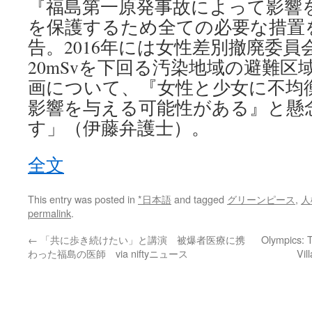
『福島第一原発事故によって影響
を保護するため全ての必要な措置
告。2016年には女性差別撤廃委
20mSvを下回る汚染地域の避難
画について、『女性と少女に不均
影響を与える可能性がある』と懸
す」（伊藤弁護士）。
全文
This entry was posted in
*日本語
and tagged
グリーンピース
,
人
permalink
.
←
「共に歩き続けたい」と講演 被爆者医療に携
Olympics: T
わった福島の医師 via niftyニュース
Vil