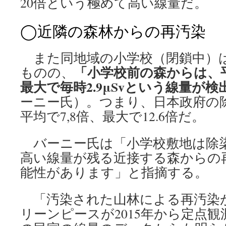
20倍という極めて高い線量だ。
◯近隣の森林からの再汚染
また同地域の小学校（閉鎖中）
「小学校前の森からは、平均
ものの、
最大で毎時2.9μSvという線量が
ーニー氏）。つまり、日本政府の
平均で7,8倍、最大で12.6倍だ。
バーニー氏は「小学校敷地は除
高い線量が残る近接する森からの
能性があります」と指摘する。
「汚染された山林による再汚染
リーンピースが2015年から定点