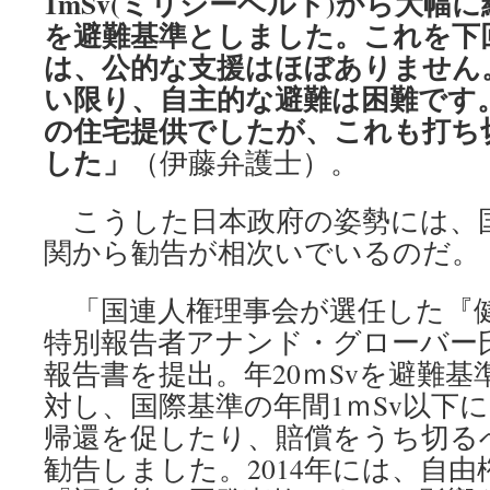
1mSv(ミリシーベルト)から大幅に
を避難基準としました。これを下
は、公的な支援はほぼありません
い限り、自主的な避難は困難です
の住宅提供でしたが、これも打ち
した」
（伊藤弁護士）。
こうした日本政府の姿勢には、
関から勧告が相次いでいるのだ。
「国連人権理事会が選任した『
特別報告者アナンド・グローバー氏が
報告書を提出。年20ｍSvを避難
対し、国際基準の年間1ｍSv以下
帰還を促したり、賠償をうち切る
勧告しました。2014年には、自