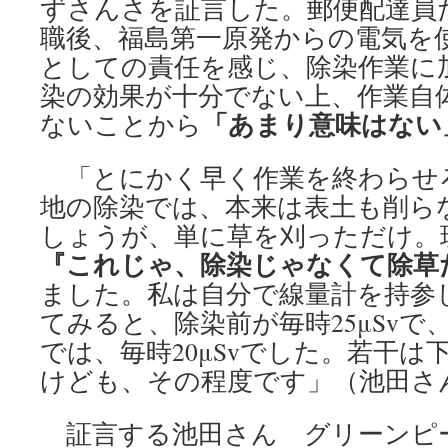
ずさんさを証言した。郵便配達員
職後、福島第一原発からの電気を
としての責任を感じ、除染作業に
染の効果が十分でない上、作業自
「あまり意味はない
ないことから
「とにかく早く作業を終わらせ
地の除染では、本来は表土も削ら
しょうが、単に草を刈っただけ。
『これじゃ、除染じゃなくて除草
ました。私は自分で線量計を持参
てみると、除染前が毎時25μSvで
では、毎時20μSvでした。若干
けども、その程度です」（池田さ
証言する池田さん グリーンピ