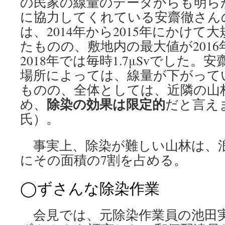
の民家の線量のデータからも明ら
に協力してくれている安齋徹さん
は、2014年から2015年にかけ
たものの、敷地内の最大値が2016年で
2018年では毎時1.7μSvでした
場所によっては、線量が下がって
ものの、全体としては、近隣の山
除染の効果は限定的
め、
だと言え
氏）。
事実上、除染が難しい山林は、
にその面積の7割を占める。
◯ずさんな除染作業
会見では、元除染作業員の池田