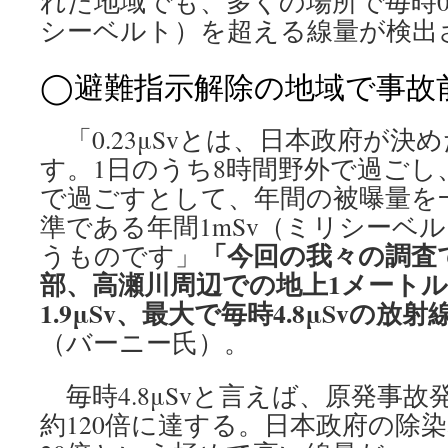
れた地域でも、多くの場所で毎時0.
シーベルト）を超える線量が検出
◯避難指示解除の地域で事故前
「0.23μSvとは、日本政府が決
す。1日のうち8時間野外で過ごし
で過ごすとして、年間の被曝量を
準である年間1mSv（ミリシーベ
「今回の我々の調査
うものです」
部、高瀬川周辺での地上1メート
1.9μSv、最大で毎時4.8μSvの
（バーニー氏）。
毎時4.8μSvと言えば、原発事
約120倍に達する。日本政府の除