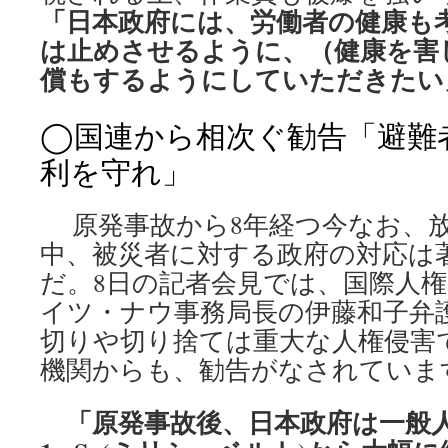
「日本政府には、労働者の健康も
は止めさせるように、（健康を害
償もするようにしていただきたい
◯国連から相次ぐ勧告「避難
利を守れ」
原発事故から8年経つ今なお、放
中、被災者に対する政府の対応は
だ。8日の記者会見では、国際人
イツ・ナウ事務局長の伊藤和子弁
切りや切り捨ては重大な人権侵害
機関からも、勧告がなされていま
「原発事故後、日本政府は一般