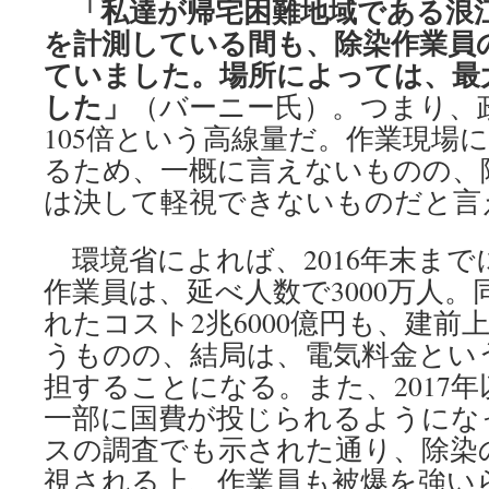
「私達が帰宅困難地域である浪
を計測している間も、除染作業員
ていました。場所によっては、最大で
した」
（バーニー氏）。つまり、
105倍という高線量だ。作業現場
るため、一概に言えないものの、
は決して軽視できないものだと言
環境省によれば、2016年末まで
作業員は、延べ人数で3000万人
れたコスト2兆6000億円も、建前
うものの、結局は、電気料金とい
担することになる。また、2017
一部に国費が投じられるようにな
スの調査でも示された通り、除染
視される上、作業員も被爆を強い