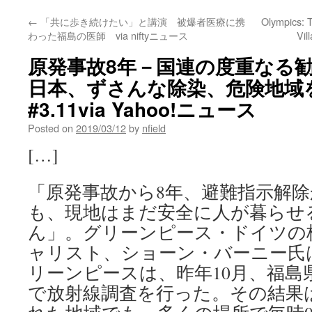
←
「共に歩き続けたい」と講演 被爆者医療に携
Olympics: T
わった福島の医師 via niftyニュース
Vil
原発事故8年－国連の度重なる
日本、ずさんな除染、危険地
#3.11via Yahoo!ニュース
Posted on
2019/03/12
by
nfield
[…]
「原発事故から8年、避難指示解除
も、現地はまだ安全に人が暮らせ
ん」。グリーンピース・ドイツの
ャリスト、ショーン・バーニー氏
リーンピースは、昨年10月、福島
で放射線調査を行った。その結果