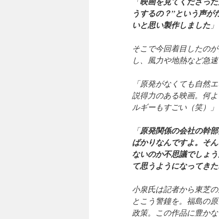
「
映画を見てくださった
うするの？”という声が
いと思い製作しました
」
そこで今回着目したのが
し、風力や地熱など急速
「原発がなくても自然エ
説得力のある映画。何よ
ルギーもすごい（笑）」
「
原発関係の会社の幹部
ばかりなんですよ。そん
ないのか不思議でしょう
て思うようになってきた
小泉氏は記者から東芝の
とこう警鐘を。福島の原
政策。この作品に豊かな