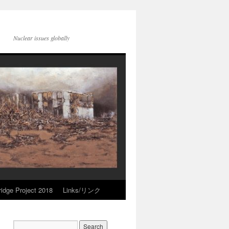
Nuclear issues globally
idge Project 2018
Links/リンク