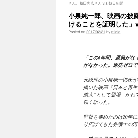
さん、勝田忠広さん via 朝日新聞
小泉純一郎、映画の披
けることを証明した」v
Posted on
2017/02/21
by
nfield
「
この6年間、原発がな
がなかった。原発ゼロで
元総理の小泉純一郎氏が
描いた映画『日本と再生
薦人”として登場。かね
強く語った。
監督を務めたのは20年
り広げてきた弁護士の河