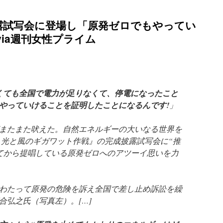
露試写会に登場し「原発ゼロでもやってい
ia週刊女性プライム
くても全国で電力が足りなくて、停電になったこと
やっていけることを証明したことになるんです!
」
またまた吠えた。自然エネルギーの大いなる世界を
 光と風のギガワット作戦』の完成披露試写会に“推
てから提唱している原発ゼロへのアツーイ思いを力
にわたって原発の危険を訴え全国で差し止め訴訟を繰
合弘之氏（写真左）。[…]