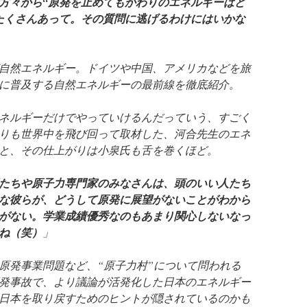
方々から“原発を止めてもかわりのエネルギーはど
たくさんあって。その質問に逃げるわけにはいかな
自然エネルギー。ドイツや中国、アメリカなどを旅
に普及する自然エネルギーの最前線を徹底紹介。
ネルギーだけでやっていけるんだっていう、すごく
りも世界中を飛び回って取材した、河合先生のエネ
と、その仕上がりは小泉氏も舌を巻くほど。
たちや原子力専門家のみなさんは、頭のいい人たち
な彼らが、どうして原発に展望がないことがわから
がない。学業成績優秀なのもあまり関心しないなっ
ね（笑）
」
原発事業問題など、“原子力村”について問われる
発事故で、より議論が活発化した日本のエネルギー
日本を取り戻すためのヒントが隠されているのかも