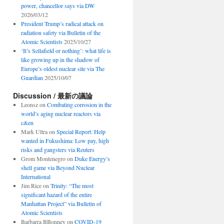
power, chancellor says via DW
2026/03/12
President Trump’s radical attack on
radiation safety via Bulletin of the
Atomic Scientists
2025/10/27
‘It’s Sellafield or nothing’: what life is
like growing up in the shadow of
Europe’s oldest nuclear site via The
Guardian
2025/10/07
Discussion / 最新の議論
Leonsz
on
Combating corrosion in the
world’s aging nuclear reactors via
c&en
Mark Ultra
on
Special Report: Help
wanted in Fukushima: Low pay, high
risks and gangsters via Reuters
Grom Montenegro
on
Duke Energy’s
shell game via Beyond Nuclear
International
Jim Rice
on
Trinity: “The most
significant hazard of the entire
Manhattan Project” via Bulletin of
Atomic Scientists
Barbarra BBonney
on
COVID-19