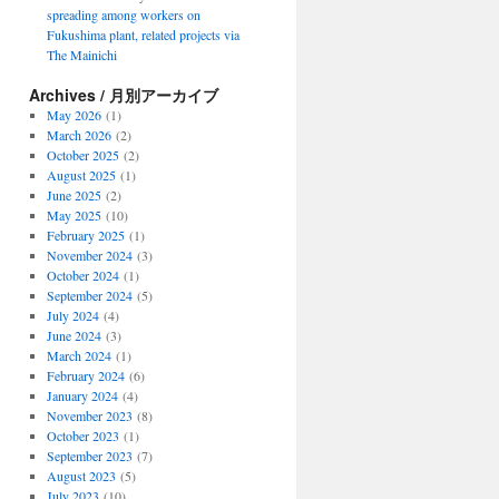
spreading among workers on
Fukushima plant, related projects via
The Mainichi
Archives / 月別アーカイブ
May 2026
(1)
March 2026
(2)
October 2025
(2)
August 2025
(1)
June 2025
(2)
May 2025
(10)
February 2025
(1)
November 2024
(3)
October 2024
(1)
September 2024
(5)
July 2024
(4)
June 2024
(3)
March 2024
(1)
February 2024
(6)
January 2024
(4)
November 2023
(8)
October 2023
(1)
September 2023
(7)
August 2023
(5)
July 2023
(10)