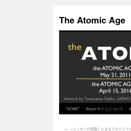
Skip
to
The Atomic Age
content
*HOME*
About/サイトについて
←
（ニッポンの宿題）たまるプルトニウ