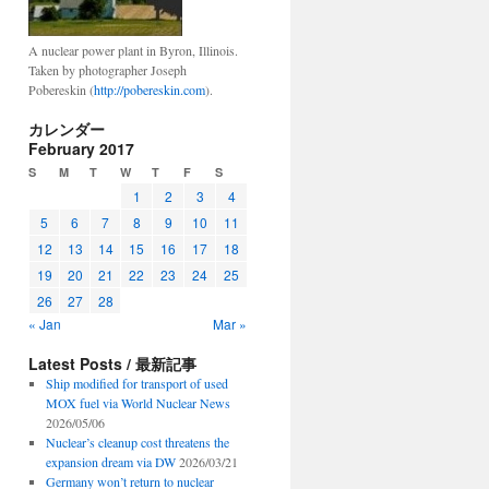
A nuclear power plant in Byron, Illinois.
Taken by photographer Joseph
Pobereskin (
http://pobereskin.com
).
カレンダー
February 2017
S
M
T
W
T
F
S
1
2
3
4
5
6
7
8
9
10
11
12
13
14
15
16
17
18
19
20
21
22
23
24
25
26
27
28
« Jan
Mar »
Latest Posts / 最新記事
Ship modified for transport of used
MOX fuel via World Nuclear News
2026/05/06
Nuclear’s cleanup cost threatens the
expansion dream via DW
2026/03/21
Germany won’t return to nuclear