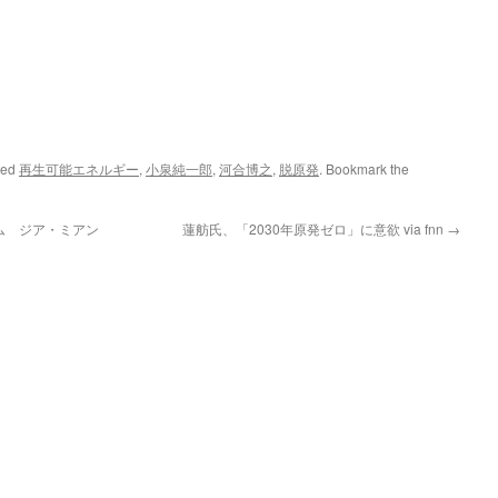
ged
再生可能エネルギー
,
小泉純一郎
,
河合博之
,
脱原発
. Bookmark the
ム ジア・ミアン
蓮舫氏、「2030年原発ゼロ」に意欲 via fnn
→