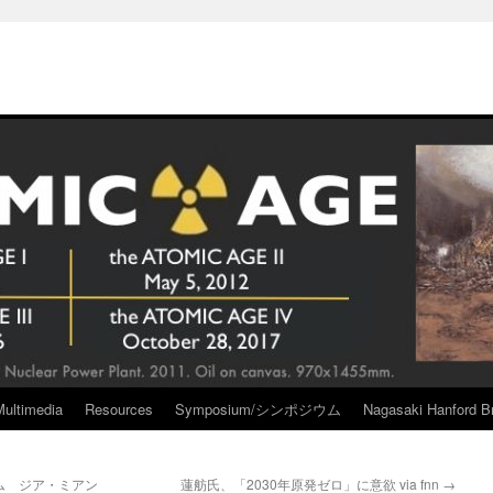
Multimedia
Resources
Symposium/シンポジウム
Nagasaki Hanford Br
ム ジア・ミアン
蓮舫氏、「2030年原発ゼロ」に意欲 via fnn
→