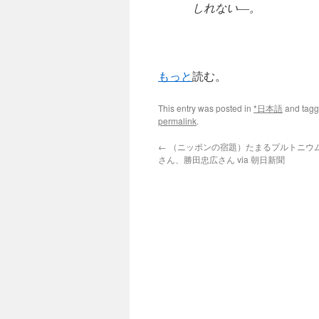
しれない―。
もっと
読む。
This entry was posted in
*日本語
and tag
permalink
.
←
（ニッポンの宿題）たまるプルトニウ
さん、勝田忠広さん via 朝日新聞