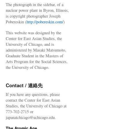
The photograph in the sidebar, of a
nuclear power plant in Byron, Illinois,
is copyright photographer Joseph
Pobereskin (
http://pobereskin.com/
)
This website was designed by the
Center for East Asian Studies, the
University of Chicago, and is
administered by Masaki Matsumoto,
Graduate Student in the Masters of
Arts Program for the Social Sciences,
the University of Chicago.
Contact / 連絡先
If you have any questions, please
contact the Center for East Asian
Studies, the University of Chicago at
773-702-2715 or
japanatchicago@uchicago.edu.
The Atomic Age