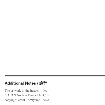
Additional Notes / 謝辞
The artwork in the header, titled
"JAPAN:Nuclear Power Plant," is
copyright artist Tomiyama Taeko.