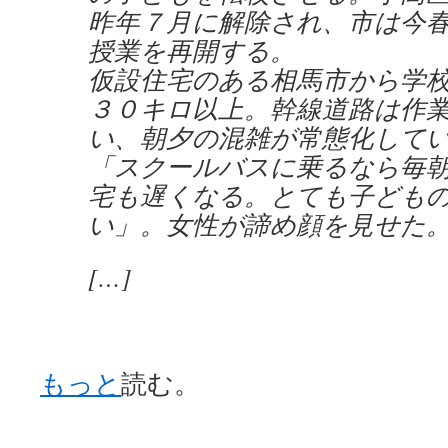
昨年７月に解除され、市は今
授業を再開する。
仮設住宅のある相馬市から学
３０キロ以上。幹線道路は作
い、朝夕の混雑が常態化して
「スクールバスに乗るなら毎
宅も遅くなる。とても子ども
い」。女性が諦め顔を見せた
[…]
もっと
読む。