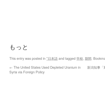
もっと
This entry was posted in
*日本語
and tagged
学校
,
期間
. Bookma
←
The United States Used Depleted Uranium in
新潟知事「
Syria via Foreign Policy