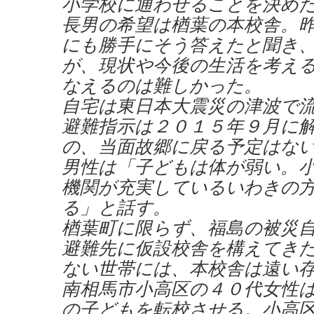
小学校に通わせることを決め
長男の希望は楢葉の本校舎。
にも勝手にそう答えたと聞き
が、現状や今後の生活を考え
なえるのは難しかった。
自宅は東日本大震災の津波で
避難指示は２０１５年９月に
の、当面故郷に戻る予定はな
男性は「子どもは体が弱い。
機関が充実しているいわきの
る」と話す。
楢葉町に限らず、福島の被災
避難先に仮設校舎を構えてき
ない世帯には、本校舎は遠い
南相馬市小高区の４０代女性
の子どもを転校させる。小高