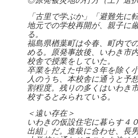
「古里で学ぶか」「避難先に
地元での学校再開が、親子に
る。
福島県楢葉町は今春、町内で
める。原発事故後、いわき市
校舎で授業をしていた。
卒業を控えた中学３年を除く
人のうち、本校舎に通うと予
割程度。残りの多くはいわき
校するとみられている。
＜遠い存在＞
いわきの仮設住宅に暮らす４
出組」だ。進級に合わせ、長