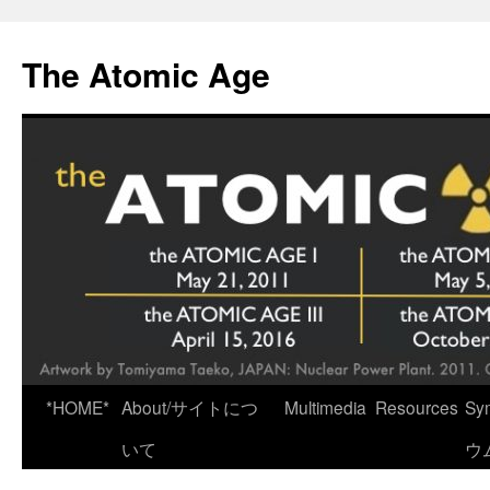
Skip
to
The Atomic Age
content
*HOME*
About/サイトにつ
Multimedia
Resources
Sy
いて
ウ