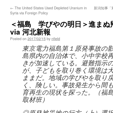
←
The United States Used Depleted Uranium in
新潟知事「
Syria via Foreign Policy
＜福島 学びやの明日＞進まぬ
via 河北新報
Posted on
2017/02/15
by
nfield
東京電力福島第１原発事故の
島県内の自治体で、小中学校
きが加速している。避難指示
が、子どもを取り巻く環境は
ままだ。地域の学びやを取り
く、険しい。事故発生から間
育再生の現状を探った。（福
取材班）
◎原発被災地の行方（上）選