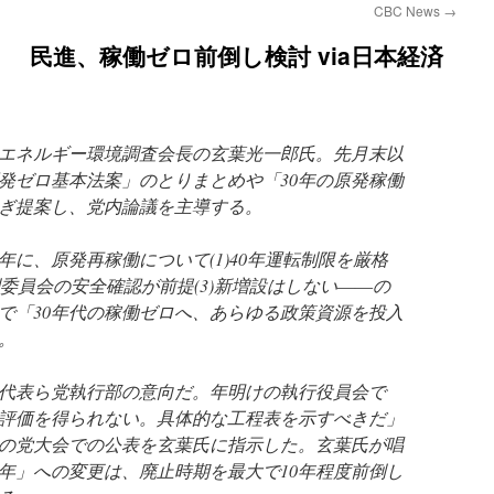
CBC News
→
 民進、稼働ゼロ前倒し検討 via日本経済
エネルギー環境調査会長の玄葉光一郎氏。先月末以
発ゼロ基本法案」のとりまとめや「30年の原発稼働
ぎ提案し、党内論議を主導する。
年に、原発再稼働について(1)40年運転制限を厳格
制委員会の安全確認が前提(3)新増設はしない――の
で「30年代の稼働ゼロへ、あらゆる政策資源を投入
。
代表ら党執行部の意向だ。年明けの執行役員会で
の評価を得られない。具体的な工程表を示すべきだ」
の党大会での公表を玄葉氏に指示した。玄葉氏が唱
0年」への変更は、廃止時期を最大で10年程度前倒し