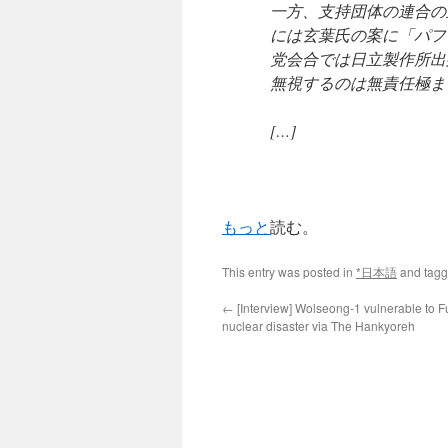
一方、支持団体の連合の
には玄葉氏の案に「パフ
党会合では
日立製作所
出
無視するのは無責任極ま
[…]
もっと
読む。
This entry was posted in
*日本語
and tag
←
[Interview] Wolseong-1 vulnerable to 
nuclear disaster via The Hankyoreh