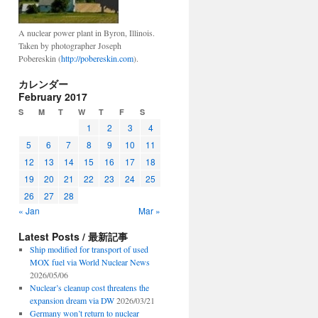
A nuclear power plant in Byron, Illinois.
Taken by photographer Joseph
Pobereskin (
http://pobereskin.com
).
カレンダー
February 2017
S
M
T
W
T
F
S
1
2
3
4
5
6
7
8
9
10
11
12
13
14
15
16
17
18
19
20
21
22
23
24
25
26
27
28
« Jan
Mar »
Latest Posts / 最新記事
Ship modified for transport of used
MOX fuel via World Nuclear News
2026/05/06
Nuclear’s cleanup cost threatens the
expansion dream via DW
2026/03/21
Germany won’t return to nuclear