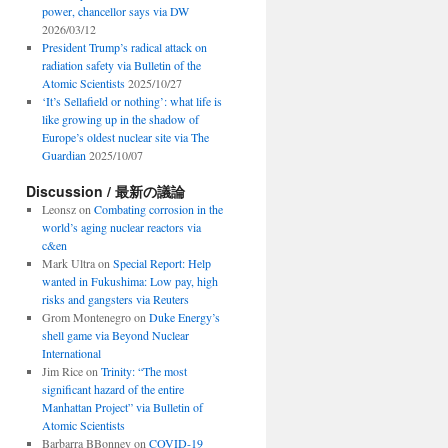
power, chancellor says via DW
2026/03/12
President Trump’s radical attack on
radiation safety via Bulletin of the
Atomic Scientists
2025/10/27
‘It’s Sellafield or nothing’: what life is
like growing up in the shadow of
Europe’s oldest nuclear site via The
Guardian
2025/10/07
Discussion / 最新の議論
Leonsz
on
Combating corrosion in the
world’s aging nuclear reactors via
c&en
Mark Ultra
on
Special Report: Help
wanted in Fukushima: Low pay, high
risks and gangsters via Reuters
Grom Montenegro
on
Duke Energy’s
shell game via Beyond Nuclear
International
Jim Rice
on
Trinity: “The most
significant hazard of the entire
Manhattan Project” via Bulletin of
Atomic Scientists
Barbarra BBonney
on
COVID-19