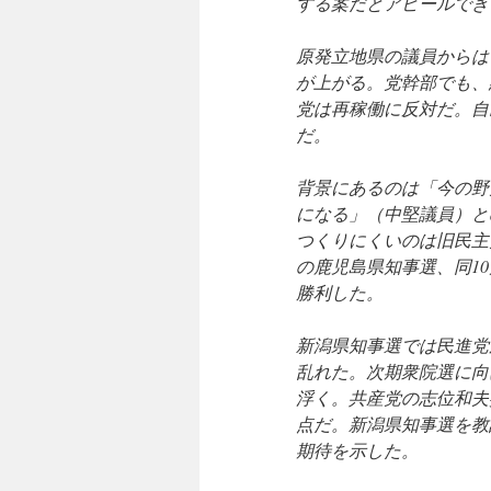
する案だとアピールでき
原発立地県の議員からは
が上がる。党幹部でも、
党は再稼働に反対だ。自
だ。
背景にあるのは「今の野
になる」（中堅議員）と
つくりにくいのは旧民主
の鹿児島県知事選、同1
勝利した。
新潟県知事選では民進党
乱れた。次期衆院選に向
浮く。共産党の志位和夫
点だ。新潟県知事選を教
期待を示した。