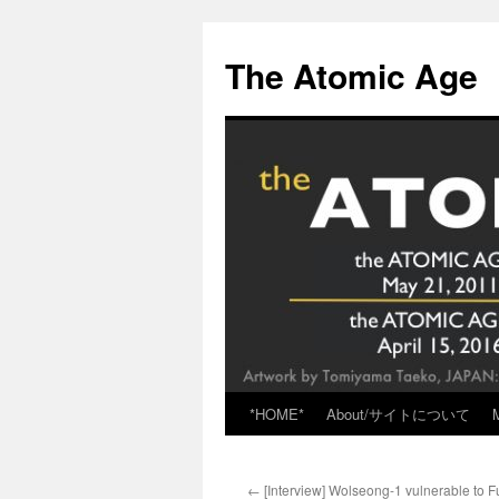
Skip
to
The Atomic Age
content
*HOME*
About/サイトについて
←
[Interview] Wolseong-1 vulnerable to 