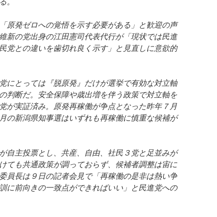
る。
「原発ゼロへの覚悟を示す必要がある」と歓迎の声
維新の党出身の江田憲司代表代行が「現状では民進
民党との違いを歯切れ良く示す」と見直しに意欲的
党にとっては『脱原発』だけが選挙で有効な対立軸
の判断だ。安全保障や歳出増を伴う政策で対立軸を
党が実証済み。原発再稼働が争点となった昨年７月
0月の新潟県知事選はいずれも再稼働に慎重な候補が
が自主投票とし、共産、自由、社民３党と足並みが
けても共通政策が調っておらず、候補者調整は宙に
委員長は９日の記者会見で「再稼働の是非は熱い争
訓に前向きの一致点ができればいい」と民進党への