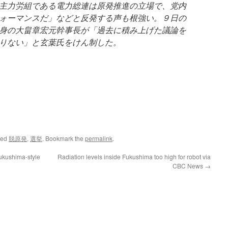
主力労組である電力総連は原発推進の立場で、党内
ォーマンスだ」などと反発する声も根強い。９日の
身の大畠章宏元幹事長が「過去に積み上げた議論を
りない」と玄葉氏をけん制した。
ged
脱原発
,
選挙
. Bookmark the
permalink
.
Fukushima-style
Radiation levels inside Fukushima too high for robot via
CBC News
→