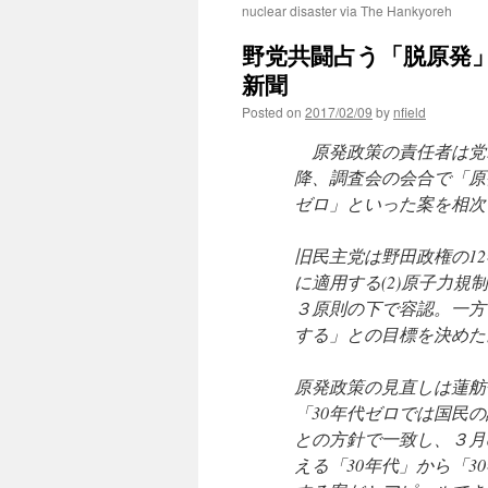
nuclear disaster via The Hankyoreh
野党共闘占う「脱原発」
新聞
Posted on
2017/02/09
by
nfield
原発政策の責任者は党
降、調査会の会合で「原
ゼロ」といった案を相次
旧民主党は野田政権の12
に適用する(2)原子力規
３原則の下で容認。一方
する」との目標を決めた
原発政策の見直しは蓮舫
「30年代ゼロでは国民
との方針で一致し、３月
える「30年代」から「3