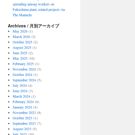
spreading among workers on
Fukushima plant, related projects via
The Mainichi
Archives / 月別アーカイブ
May 2026
(1)
March 2026
(2)
October 2025
(2)
August 2025
(1)
June 2025
(2)
May 2025
(10)
February 2025
(1)
November 2024
(3)
October 2024
(1)
September 2024
(5)
July 2024
(4)
June 2024
(3)
March 2024
(1)
February 2024
(6)
January 2024
(4)
November 2023
(8)
October 2023
(1)
September 2023
(7)
August 2023
(5)
July 2023
(10)