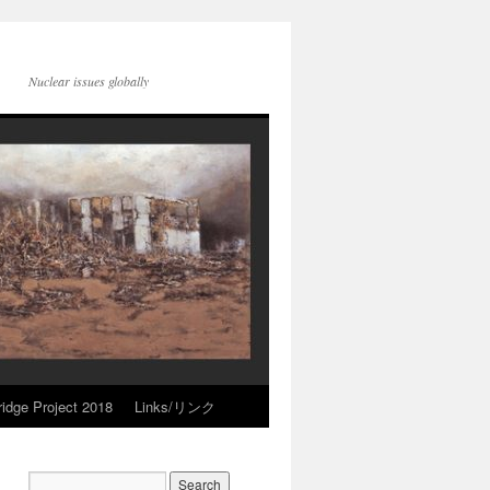
Nuclear issues globally
idge Project 2018
Links/リンク