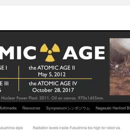
Multimedia
Resources
Symposium/シンポジウム
Nagasaki Hanford Br
Fukushima-style
Radiation levels inside Fukushima too high for robot via