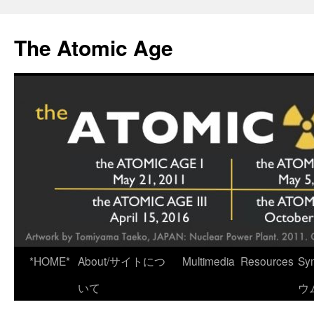
Skip
to
The Atomic Age
content
*HOME*
About/サイトにつ
Multimedia
Resources
Sy
いて
ウ