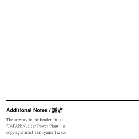
Additional Notes / 謝辞
The artwork in the header, titled
"JAPAN:Nuclear Power Plant," is
copyright artist Tomiyama Taeko.