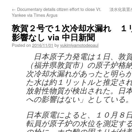
←
Documentary details citizen effort to close Vt.
淡水化装置
Yankee via Times Argus
敦賀２号で１次冷却水漏れ １
影響なし via 中日新聞
Posted on
2016/11/01
by
yukimiyamotodepaul
日本原子力発電は１日、敦賀
（福井県敦賀市）の原子炉格
次冷却水漏れがあったと明ら
た水は約１リットルと推定さ
放射性物質が検出された。日
への影響はない」としている
日本原電によると、１０月８
転員が原子炉の水位を測定す
の栓に、ホウ酸の固まりが付