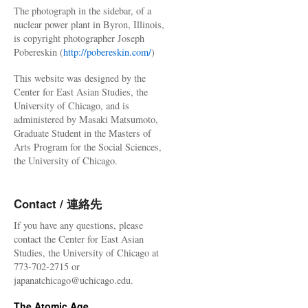
The photograph in the sidebar, of a
nuclear power plant in Byron, Illinois,
is copyright photographer Joseph
Pobereskin (
http://pobereskin.com/
)
This website was designed by the
Center for East Asian Studies, the
University of Chicago, and is
administered by Masaki Matsumoto,
Graduate Student in the Masters of
Arts Program for the Social Sciences,
the University of Chicago.
Contact / 連絡先
If you have any questions, please
contact the Center for East Asian
Studies, the University of Chicago at
773-702-2715 or
japanatchicago@uchicago.edu.
The Atomic Age