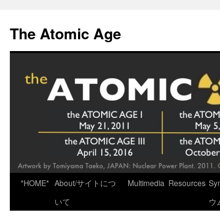
Skip
to
The Atomic Age
content
*HOME*
About/サイトにつ
Multimedia
Resources
Sy
いて
ウ