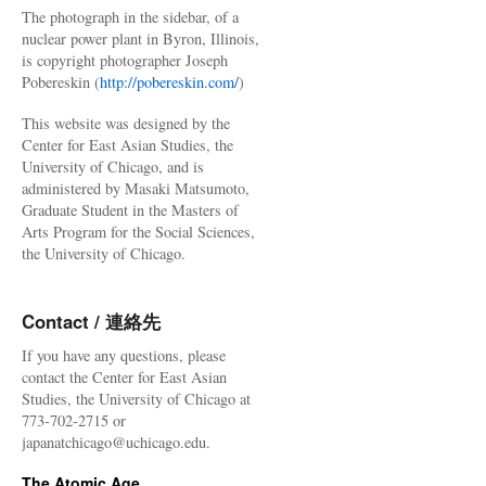
The photograph in the sidebar, of a
nuclear power plant in Byron, Illinois,
is copyright photographer Joseph
Pobereskin (
http://pobereskin.com/
)
This website was designed by the
Center for East Asian Studies, the
University of Chicago, and is
administered by Masaki Matsumoto,
Graduate Student in the Masters of
Arts Program for the Social Sciences,
the University of Chicago.
Contact / 連絡先
If you have any questions, please
contact the Center for East Asian
Studies, the University of Chicago at
773-702-2715 or
japanatchicago@uchicago.edu.
The Atomic Age