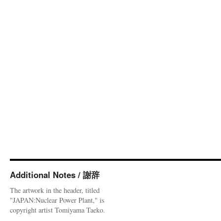
Additional Notes / 謝辞
The artwork in the header, titled
"JAPAN:Nuclear Power Plant," is
copyright artist Tomiyama Taeko.