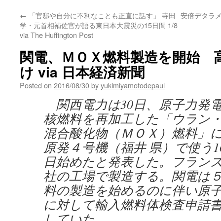
←
「官邸や自分に不利なことも正直に話す」 寺田
安倍デタラメ
学・元首相補佐官が語る東日本大震災の15日間 1/8
via The Huffington Post
関電、ＭＯＸ燃料製造を開始 
け via 日本経済新聞
Posted on
2016/08/30
by
yukimiyamotodepaul
関西電力は30日、原子力発
核燃料を再加工した「ウラン
混合酸化物（ＭＯＸ）燃料」
原発４号機（福井 県）で使う1
日始めたと発表した。フラン
社の工場で製造する。関電は
料の製造を始めるのに伴い原子
に対して輸入燃料体検査申請
していた。