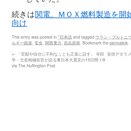
続きは
関電、ＭＯＸ燃料製造を開
向け
This entry was posted in
*日本語
and tagged
ウラン・プルトニ
ルギー政策
,
安全
,
関西電力
,
高浜原発
. Bookmark the
permalink
.
←
「官邸や自分に不利なことも正直に話す」 寺田
安倍デタラメ
学・元首相補佐官が語る東日本大震災の15日間 1/8
via The Huffington Post