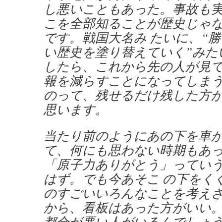
し悪いこともあった。事故も
こを全部知ることが歴史じゃ
です。戦国大名み たいに、“
い歴史を塗り替えていく”みた
したら、これから先の人が見
報を減らすことになってしまう
のって、残せるだけ残した方
思います。
当たり前のようにあの下を車
て、何にも思わない時期もあ
「原子力ありがとう」ってい
はず。でも今あそこ の下をく
のすごいいろんなことを考え
から、看板はあった方がいい
都合が悪い人がいるんでしょ