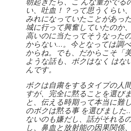
朝起きたら、こ んな量がでる
い、吐血！？って思うくらい
みれになっていたことがあっ
城に行って興奮していたのか
高いのに当たってそうなった
からない…。今となっては調
からね。でも、だからこそ「
ような話も、ボクはなく はな
んです。
ボクは自粛をするタイプの人
すが、完全に黙ることを選び
と、伝える時期って本当に難
のボクは黙る事 を選びました
ないのも嫌だし、話がそれる
し、鼻血と放射能の因果関係