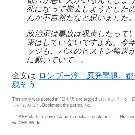
死になって撤去しようとした
んか不自然だなと思いました
政治家は事故は収束したって
束はしていないですよね。今
ッジも、バスのピストン輸送
に動いていて…。
全文は
ロンブー淳 原発問題。都
残そう
This entry was posted in
*日本語
and tagged
ロンドンブーツ 
しんぼ
,
被ばく
. Bookmark the
permalink
.
←
IAEA starts review of Japan’s nuclear regulator
Nuclear
via NHK World