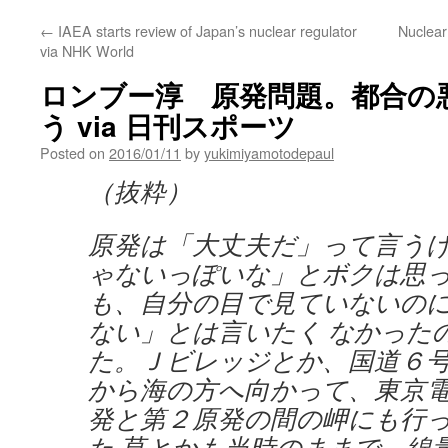
←
IAEA starts review of Japan’s nuclear regulator
Nuclear
via NHK World
ロンブー淳 原発問題。都合の
う via 日刊スポーツ
Posted on
2016/01/11
by
yukimiyamotodepaul
（抜粋）
原発は「大丈夫だ」って言う
ゃないっぽいな」とボクは思
も、自分の目で見ていないの
ない」とは言いたく なかった
た。Ｊビレッジとか、国道６
から海の方へ向かって、東京
発と第２原発の間の岬にも行
た 草とかも当時のままで、線