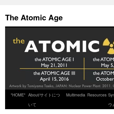
Skip
to
The Atomic Age
content
*HOME*
About/サイトにつ
Multimedia
Resources
Sy
いて
ウ