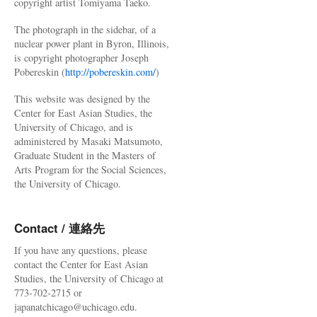
copyright artist Tomiyama Taeko.
The photograph in the sidebar, of a
nuclear power plant in Byron, Illinois,
is copyright photographer Joseph
Pobereskin (
http://pobereskin.com/
)
This website was designed by the
Center for East Asian Studies, the
University of Chicago, and is
administered by Masaki Matsumoto,
Graduate Student in the Masters of
Arts Program for the Social Sciences,
the University of Chicago.
Contact / 連絡先
If you have any questions, please
contact the Center for East Asian
Studies, the University of Chicago at
773-702-2715 or
japanatchicago@uchicago.edu.