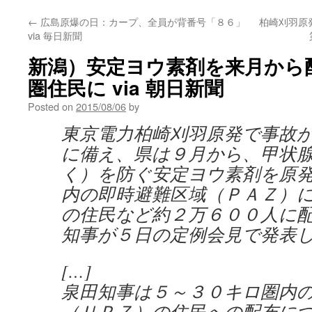
←
広島原爆の日：カープ、全員が背番号「８６」
柏崎刈羽原
via 毎日新聞
新潟）安定ヨウ素剤を来月から
圏住民に via 朝日新聞
Posted on
2015/08/06
by
東京電力柏崎刈羽原発で事故
に備え、県は９月から、甲状
く）を防ぐ安定ヨウ素剤を原
内の即時避難区域（ＰＡＺ）
の住民など約２万６００人に
知事が５日の定例会見で発表
[…]
泉田知事は５～３０キロ圏内
（ＵＰＺ）の住民への配布に