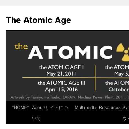
Skip
to
The Atomic Age
content
*HOME*
About/サイトにつ
Multimedia
Resources
Sy
いて
ウ