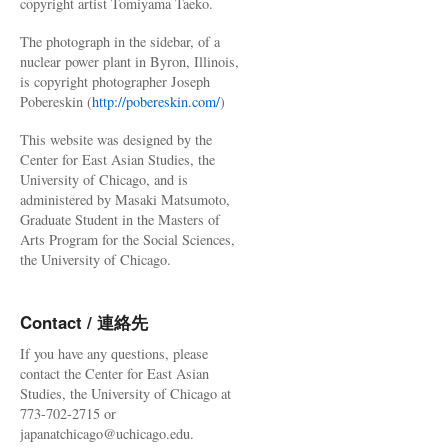
copyright artist Tomiyama Taeko.
The photograph in the sidebar, of a
nuclear power plant in Byron, Illinois,
is copyright photographer Joseph
Pobereskin (
http://pobereskin.com/
)
This website was designed by the
Center for East Asian Studies, the
University of Chicago, and is
administered by Masaki Matsumoto,
Graduate Student in the Masters of
Arts Program for the Social Sciences,
the University of Chicago.
Contact / 連絡先
If you have any questions, please
contact the Center for East Asian
Studies, the University of Chicago at
773-702-2715 or
japanatchicago@uchicago.edu.