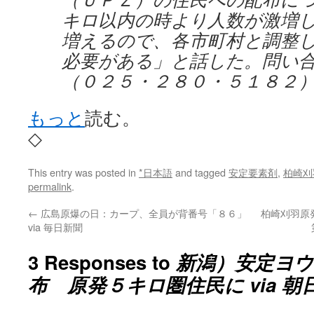
キロ以内の時より人数が激増
増えるので、各市町村と調整
必要がある」と話した。問い
（０２５・２８０・５１８２
もっと
読む。
◇
This entry was posted in
*日本語
and tagged
安定要素剤
,
柏崎刈
permalink
.
←
広島原爆の日：カープ、全員が背番号「８６」
柏崎刈羽原
via 毎日新聞
3 Responses to
新潟）安定ヨウ
布 原発５キロ圏住民に via 朝