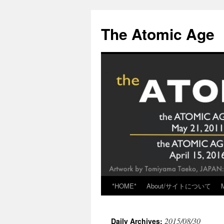
Skip
to
The Atomic Age
content
*HOME*
About/サイトについて
2015/08/30
Daily Archives: