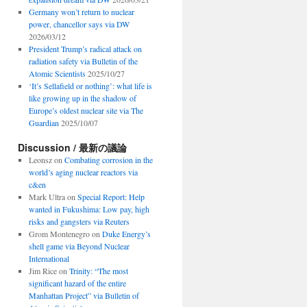
Germany won’t return to nuclear
power, chancellor says via DW
2026/03/12
President Trump’s radical attack on
radiation safety via Bulletin of the
Atomic Scientists
2025/10/27
‘It’s Sellafield or nothing’: what life is
like growing up in the shadow of
Europe’s oldest nuclear site via The
Guardian
2025/10/07
Discussion / 最新の議論
Leonsz
on
Combating corrosion in the
world’s aging nuclear reactors via
c&en
Mark Ultra
on
Special Report: Help
wanted in Fukushima: Low pay, high
risks and gangsters via Reuters
Grom Montenegro
on
Duke Energy’s
shell game via Beyond Nuclear
International
Jim Rice
on
Trinity: “The most
significant hazard of the entire
Manhattan Project” via Bulletin of