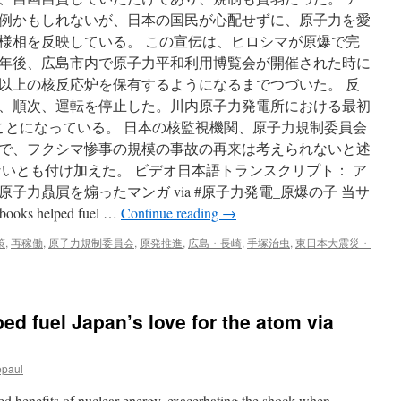
例かもしれないが、日本の国民が心配せずに、原子力を愛
様相を反映している。 この宣伝は、ヒロシマが原爆で完
1年後、広島市内で原子力平和利用博覧会が開催された時に
基以上の核反応炉を保有するようになるまでつづいた。 反
、順次、運転を停止した。川内原子力発電所における最初
ことになっている。 日本の核監視機関、原子力規制委員会
とで、フクシマ惨事の規模の事故の再来は考えられないと述
ないとも付け加えた。 ビデオ日本語トランスクリプト： ア
子力贔屓を煽ったマンガ via #原子力発電_原爆の子 当サ
s helped fuel …
Continue reading
→
策
,
再稼働
,
原子力規制委員会
,
原発推進
,
広島・長崎
,
手塚治虫
,
東日本大震災・
d fuel Japan’s love for the atom via
epaul
ed benefits of nuclear energy, exacerbating the shock when