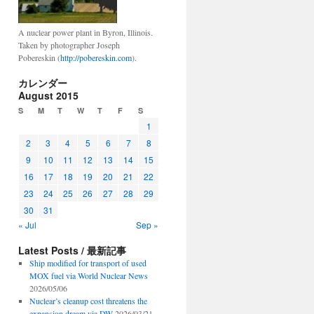
A nuclear power plant in Byron, Illinois.
Taken by photographer Joseph
Pobereskin (
http://pobereskin.com
).
カレンダー
August 2015
S
M
T
W
T
F
S
1
2
3
4
5
6
7
8
9
10
11
12
13
14
15
16
17
18
19
20
21
22
23
24
25
26
27
28
29
30
31
« Jul
Sep »
Latest Posts / 最新記事
Ship modified for transport of used
MOX fuel via World Nuclear News
2026/05/06
Nuclear’s cleanup cost threatens the
expansion dream via DW
2026/03/21