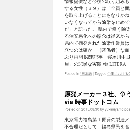
情報提供など今後の取り組みも
する女性（３９）は「全員と面
を取り上げることにもなりかね
いなくなってから除染を止めて
だ」と語った。 県内で働く除
る治安悪化への懸念は従来から
県内で摘発された除染作業員は
立つのは確か」（関係者）な面
ぶり再開 関連記事 寝屋川中
員」の悲惨な実態 via LITERA
Posted in
*日本語
|
Tagged
労働における
原発メーカー３社、争
via 時事ドットコム
Posted on
2015/08/30
by
yukimiyamotod
東京電力福島第１原発の製造メ
不合理だとして、福島県民を含