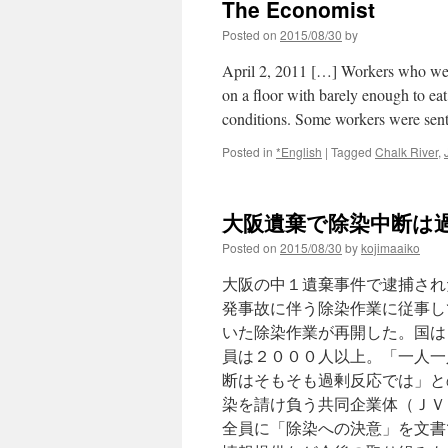
The Economist
Posted on
2015/08/30
by
April 2, 2011 […] Workers who were
on a floor with barely enough to eat
conditions. Some workers were sen
Posted in
*English
|
Tagged
Chalk River
,
大阪遺棄で除染中断は過
Posted on
2015/08/30
by
kojimaaiko
大阪の中１遺棄事件で逮捕され
発事故に伴う除染作業に従事し
いた除染作業が再開した。国は
員は２０００人以上。「一人一
断はそもそも過剰反応では」との
染を請け負う共同企業体（ＪＶ
全員に「除染への決意」を文書