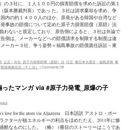
過
）の３社に、１人１００円の損害賠償を求めた訴訟の第１
剰
（阪本勝裁判長）であっ た。３社は請求棄却を求め、争
反
応？
、国内の約１４００人のほか、原発がある韓国や台湾など
３
原発事故の賠償について定めた原子力損害賠償（原賠）法
日
負わないと規定しており、原告側によると、３社は弁論で
ぶ
り
原告側は、メーカーなどへの賠償請求を制限する制度は違
再
発メーカー３社、争う姿勢＝福島事故の賠償責任訴訟－東
開
via
河
策
,
公正・共生
,
原子力損害賠償（原賠）法
,
日立
,
東日本大震災・福島原発
,
東
北
on
,
製造物責任法（ＰＬ法）
|
Comments Off
新
原
報
発
メ
ったマンガ via #原子力発電_原爆の子
ー
カ
ー
epaul
３
社、
Japan’s love for the atom via Aljazeera 日本語訳 アストロ・ボー
争
う
ラクターが核エネルギーの利点をほめたたえ、2011年に惨
姿
過酷なものにした。 （略） 1冊目のストーリーはこうであ
勢