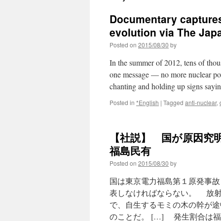
Documentary captures
evolution via The Jap
Posted on
2015/08/30
by
In the summer of 2012, tens of thou
one message — no more nuclear powe
chanting and holding up signs sa
Posted in
*English
|
Tagged
anti-nuclear
,
【社説】 国が原因究明
福島民有
Posted on
2015/08/30
by
国は東京電力福島第１原発事故
表しなければならない。 放射
で、自生するモミの木の幹が途
のことだ。 […] 発生割合