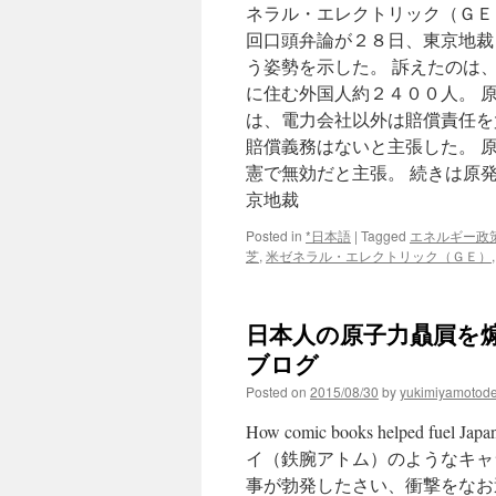
ネラル・エレクトリック（ＧＥ
回口頭弁論が２８日、東京地裁
う姿勢を示した。 訴えたのは
に住む外国人約２４００人。 
は、電力会社以外は賠償責任を
賠償義務はないと主張した。 
憲で無効だと主張。 続きは原
京地裁
Posted in
*日本語
|
Tagged
エネルギー政
芝
,
米ゼネラル・エレクトリック（ＧＥ）
日本人の原子力贔屓を煽
ブログ
Posted on
2015/08/30
by
yukimiyamotod
How comic books helped fuel 
イ（鉄腕アトム）のようなキャ
事が勃発したさい、衝撃をなお