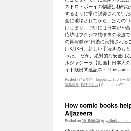
ストロ・ボーイの物語は極端な
するように常に説得されていた
全に破壊されてから、ほんの1
はじまり、ついには日本が50
応炉はフクシマ核惨事の余波で
の再稼働が2日後に実施される
は8月8日、新しい手続きのも
べた。 だが、絶対的な安全は
ルジャジーラ【動画】日本人の原
イト既出関連記事： How comic book
Posted in
*日本語
|
Tagged
エネルギー政
on
福島原発
,
鉄腕アトム
|
Comments Off
日
本
人
How comic books helpe
の
原
Aljazeera
子
Posted on
2015/08/30
by
yukimiyamotod
力
贔
Characters such as Astro Boy extoll