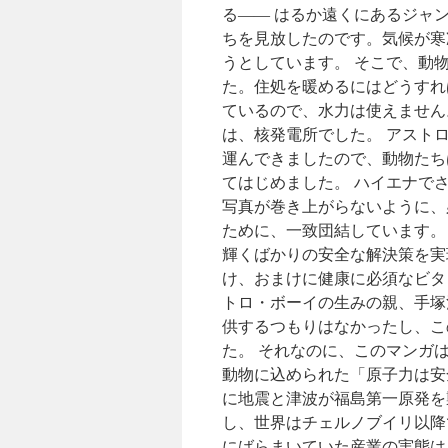
る―― はるか遠くにあるジャ
ちを見放したのです。気候が寒
うとしています。 そこで、動
た。住処を暖めるにはどうすれ
ているので、水力は使えません
は、核発電所でした。 アスト
運んできましたので、動物たち
てはじめました。 ハイエナで
写真が巻き上がらないように、
ために、一致団結しています。
輝くばかりの安全な解決策を実
け、おまけに健康に必須なビタ
トロ・ボーイの生みの親、手塚
供するつもりはなかったし、こ
た。 それなのに、このマンガ
動物に込められた「原子力は安全
に地震と津波が福島第一原発を
し、世界はチェルノブイリ以降
にばらまいていた産業の実態は