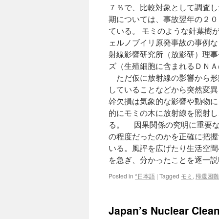
７％で、比較対象として調査し
期については、事故翌年の２０
ている。 モミのような針葉樹
ェルノブイリ原発事故の事例な
射線影響研究所（放影研）理事
ズ（生殖細胞に含まれるＤＮＡ
ただ仮に放射線の影響から形
していることなどから突然変異
幹欠損は気象的な影響や動物に
的にモミの木に放射線を照射し
る。 因果関係の究明に重要な
の程度だったのかを正確に把握
いる。風評を広げたり生活空間
を急ぎ、分かったことを逐一説
Posted in
*日本語
|
Tagged
モミ
,
帰還困難
Japan’s Nuclear Clea