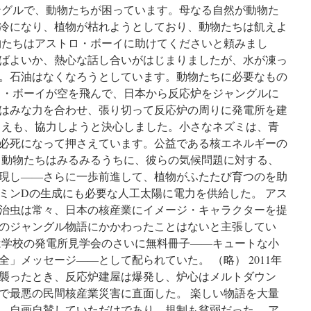
ングルで、動物たちが困っています。母なる自然が動物た
＝
福
冷になり、植物が枯れようとしており、動物たちは飢えよ
島
物たちはアストロ・ボーイに助けてくださいと頼みまし
事
ばよいか、熱心な話し合いがはじまりましたが、水が凍っ
故
の
。石油はなくなろうとしています。動物たちに必要なもの
賠
ロ・ボーイが空を飛んで、日本から反応炉をジャングルに
償
はみな力を合わせ、張り切って反応炉の周りに発電所を建
責
任
さえも、協力しようと決心しました。小さなネズミは、青
訴
必死になって押さえています。公益である核エネルギーの
訟
 動物たちはみるみるうちに、彼らの気候問題に対する、
－
東
現し――さらに一歩前進して、植物がふたたび育つのを助
京
ミンDの生成にも必要な人工太陽に電力を供給した。 アス
地
治虫は常々、日本の核産業にイメージ・キャラクターを提
裁
via
のジャングル物語にかかわったことはないと主張してい
時
は学校の発電所見学会のさいに無料冊子――キュートな小
事
」メッセージ――として配られていた。 （略） 2011年
ド
ッ
襲ったとき、反応炉建屋は爆発し、炉心はメルトダウン
ト
で最悪の民間核産業災害に直面した。 楽しい物語を大量
コ
、自画自賛していただけであり、規制も貧弱だった。 ア
ム