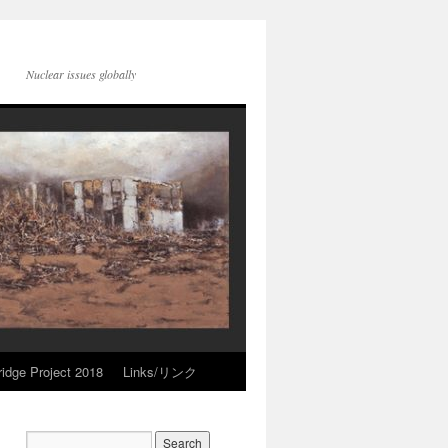
Nuclear issues globally
idge Project 2018
Links/リンク