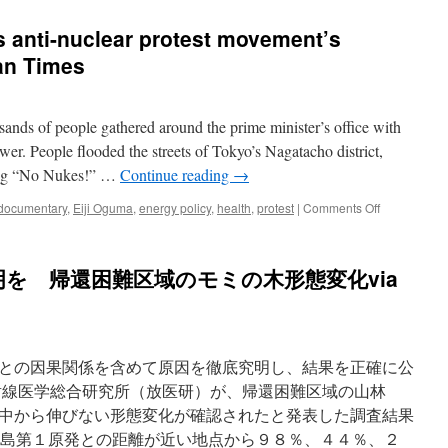
 anti-nuclear protest movement’s
an Times
sands of people gathered around the prime minister’s office with
r. People flooded the streets of Tokyo’s Nagatacho district,
ying “No Nukes!” …
Continue reading
→
on
documentary
,
Eiji Oguma
,
energy policy
,
health
,
protest
|
Comments Off
Documentar
captures
anti-
を 帰還困難区域のモミの木形態変化via
nuclear
protest
movement’s
evolution
via
との因果関係を含めて原因を徹底究明し、結果を正確に公
The
Japan
線医学総合研究所（放医研）が、帰還困難区域の山林
Times
中から伸びない形態変化が確認されたと発表した調査結果
は福島第１原発との距離が近い地点から９８％、４４％、２