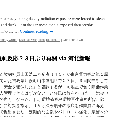
原
因
究
明
 already facing deadly radiation exposure were forced to sleep
を
帰
 and drink, until the Japanese media exposed their terrible
還
t into the …
Continue reading
→
困
難
on
Jimmy Carter
,
Nuclear Weapons
,
plutonium
|
Comments Off
区
Japan’s
域
Nuclear
の
Clean-
剰反応？３日ぶり再開 via 河北新報
モ
Up:
ミ
Jimmy
の
Carter
木
and
た契約社員山田浩二容疑者（４５）が東京電力福島第１原
形
Fukushima
ていた福島県川俣町山木屋地区で２７日、３日間中断して
態
via
変
「安全を確保した」と強調するが、同地区で働く除染作業
The
化
Economist
人管理できるはずがない」と住民は首をかしげ、「除染中
via
声も上がった。 […] 環境省福島環境再生事務所は、除
福
島
）に対策を指示。ＪＶは法令順守の徹底を作業員に訴え、
民
で提出させた。定期的な面談やパトロール強化、県警への
有