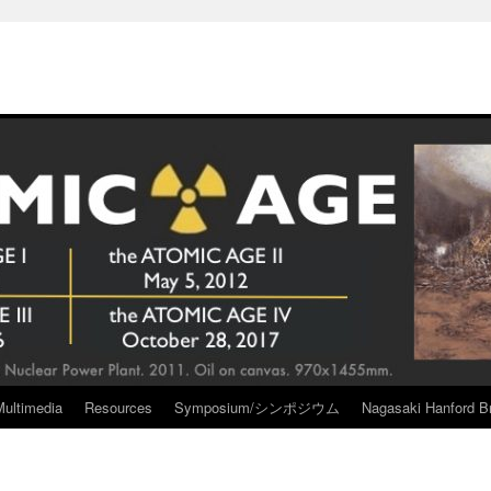
Multimedia
Resources
Symposium/シンポジウム
Nagasaki Hanford Br