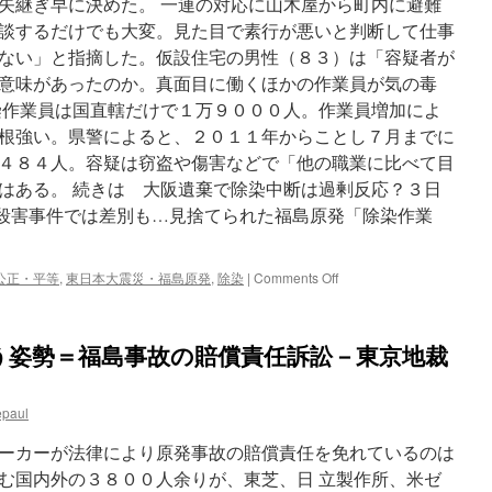
矢継ぎ早に決めた。 一連の対応に山木屋から町内に避難
談するだけでも大変。見た目で素行が悪いと判断して仕事
ない」と指摘した。仮設住宅の男性（８３）は「容疑者が
意味があったのか。真面目に働くほかの作業員が気の毒
染作業員は国直轄だけで１万９０００人。作業員増加によ
根強い。県警によると、２０１１年からことし７月までに
４８４人。容疑は窃盗や傷害などで「他の職業に比べて目
はある。 続きは 大阪遺棄で除染中断は過剰反応？３日
1殺害事件では差別も…見捨てられた福島原発「除染作業
on
公正・平等
,
東日本大震災・福島原発
,
除染
|
Comments Off
大
阪
遺
う姿勢＝福島事故の賠償責任訴訟－東京地裁
棄
で
除
epaul
染
中
ーカーが法律により原発事故の賠償責任を免れているのは
断
は
む国内外の３８００人余りが、東芝、日 立製作所、米ゼ