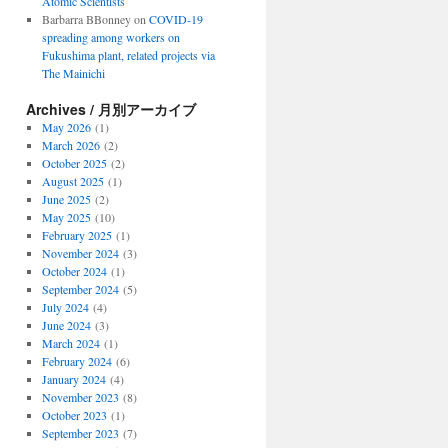
Atomic Scientists
Barbarra BBonney
on
COVID-19
spreading among workers on
Fukushima plant, related projects via
The Mainichi
Archives / 月別アーカイブ
May 2026
(1)
March 2026
(2)
October 2025
(2)
August 2025
(1)
June 2025
(2)
May 2025
(10)
February 2025
(1)
November 2024
(3)
October 2024
(1)
September 2024
(5)
July 2024
(4)
June 2024
(3)
March 2024
(1)
February 2024
(6)
January 2024
(4)
November 2023
(8)
October 2023
(1)
September 2023
(7)