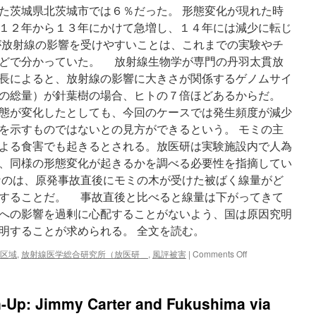
た茨城県北茨城市では６％だった。 形態変化が現れた時
１２年から１３年にかけて急増し、１４年には減少に転じ
が放射線の影響を受けやすいことは、これまでの実験やチ
どで分かっていた。 放射線生物学が専門の丹羽太貫放
長によると、放射線の影響に大きさが関係するゲノムサイ
の総量）が針葉樹の場合、ヒトの７倍ほどあるからだ。
態が変化したとしても、今回のケースでは発生頻度が減少
を示すものではないとの見方ができるという。 モミの主
よる食害でも起きるとされる。放医研は実験施設内で人為
、同様の形態変化が起きるかを調べる必要性を指摘してい
のは、原発事故直後にモミの木が受けた被ばく線量がど
することだ。 事故直後と比べると線量は下がってきて
への影響を過剰に心配することがないよう、国は原因究明
明することが求められる。 全文を読む。
on
区域
,
放射線医学総合研究所（放医研＿
,
風評被害
|
Comments Off
【社
説】
国
n-Up: Jimmy Carter and Fukushima via
が