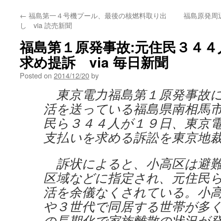
←
福島第一４号機プール、最後の核燃料取り出
福島原発周
し via 読売新聞
福島第１原発事故:元住民３４
求め提訴 via 毎日新聞
Posted on
2014/12/20
by
東京電力福島第１原発事故に
活を送っている福島県南相馬
民ら３４４人が１９日、東京
支払いを求める訴訟を東京地
訴状によると、小高区は避難
区域などに指定され、元住民
活を余儀なくされている。小
や３世代で同居する世帯が多
の長期化で家族離散の状況が