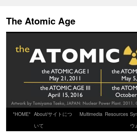
Skip
to
The Atomic Age
content
*HOME*
About/サイトにつ
Multimedia
Resources
Sy
いて
ウ