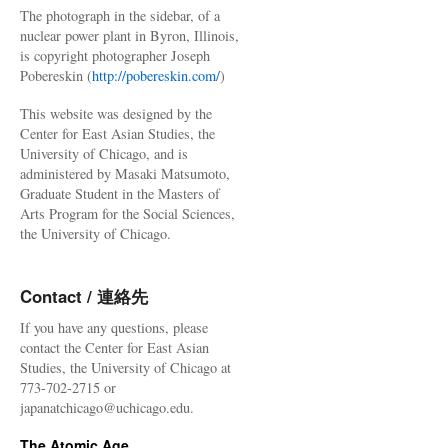
The photograph in the sidebar, of a
nuclear power plant in Byron, Illinois,
is copyright photographer Joseph
Pobereskin (
http://pobereskin.com/
)
This website was designed by the
Center for East Asian Studies, the
University of Chicago, and is
administered by Masaki Matsumoto,
Graduate Student in the Masters of
Arts Program for the Social Sciences,
the University of Chicago.
Contact / 連絡先
If you have any questions, please
contact the Center for East Asian
Studies, the University of Chicago at
773-702-2715 or
japanatchicago@uchicago.edu.
The Atomic Age