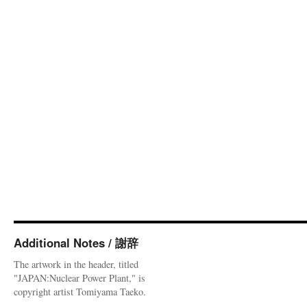
Additional Notes / 謝辞
The artwork in the header, titled
"JAPAN:Nuclear Power Plant," is
copyright artist Tomiyama Taeko.