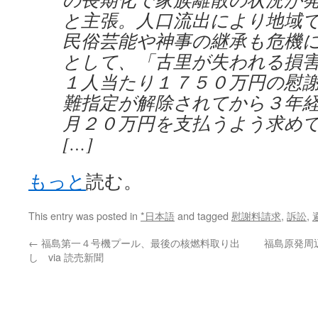
と主張。人口流出により地域
民俗芸能や神事の継承も危機
として、「古里が失われる損
１人当たり１７５０万円の慰
難指定が解除されてから３年
月２０万円を支払うよう求め
[…]
もっと
読む。
This entry was posted in
*日本語
and tagged
慰謝料請求
,
訴訟
,
←
福島第一４号機プール、最後の核燃料取り出
福島原発周
し via 読売新聞