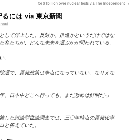
for $1billion over nuclear tests via The Independent
→
には via 東京新聞
epaul
として浮上した。反対か、推進かというだけではな
た私たちが、どんな未来を選ぶかが問われている。
い。
院選で、原発政策は争点になっていない。なりえな
年、日本中どこへ行っても、まだ恐怖は鮮明だっ
施した討論型世論調査では、三〇年時点の原発比率
ロと答えていた。