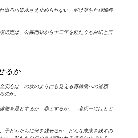
れ出る汚染水さえ止められない。溶け落ちた核燃料
場選定は、公募開始から十二年を経た今も白紙と言
せるか
全安心は二の次のようにも見える再稼働への道順
るのか。
稼働を是とするか、非とするか。二者択一にはとど
、子どもたちに何を残せるか。どんな未来を残すの
なく、私たち自身の今が問われる選挙なのである。