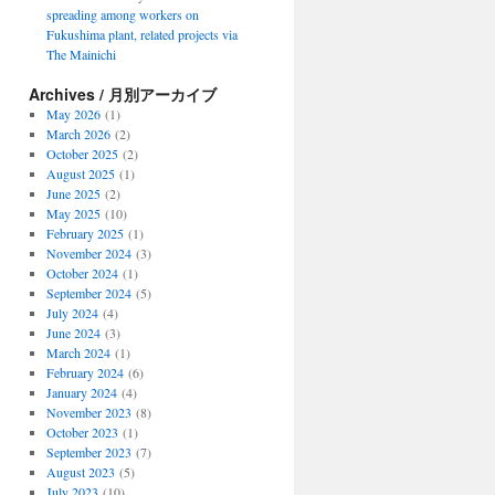
spreading among workers on
Fukushima plant, related projects via
The Mainichi
Archives / 月別アーカイブ
May 2026
(1)
March 2026
(2)
October 2025
(2)
August 2025
(1)
June 2025
(2)
May 2025
(10)
February 2025
(1)
November 2024
(3)
October 2024
(1)
September 2024
(5)
July 2024
(4)
June 2024
(3)
March 2024
(1)
February 2024
(6)
January 2024
(4)
November 2023
(8)
October 2023
(1)
September 2023
(7)
August 2023
(5)
July 2023
(10)