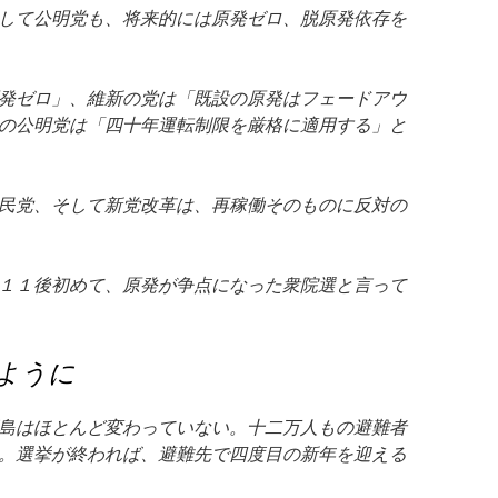
して公明党も、将来的には原発ゼロ、脱原発依存を
発ゼロ」、維新の党は「既設の原発はフェードアウ
の公明党は「四十年運転制限を厳格に適用する」と
民党、そして新党改革は、再稼働そのものに反対の
１１後初めて、原発が争点になった衆院選と言って
ように
島はほとんど変わっていない。十二万人もの避難者
。選挙が終われば、避難先で四度目の新年を迎える