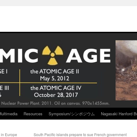
Multimedia
Resources
Symposium/シンポジウム
Nagasaki Hanford Br
t in Europe
South Pacific islands prepare to sue French government