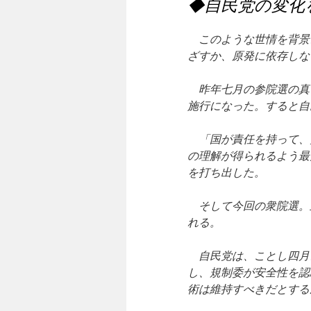
◆自民党の変化
このような世情を背景
ざすか、原発に依存しな
昨年七月の参院選の真
施行になった。すると自
「国が責任を持って、
の理解が得られるよう最
を打ち出した。
そして今回の衆院選。
れる。
自民党は、ことし四月
し、規制委が安全性を認
術は維持すべきだとする