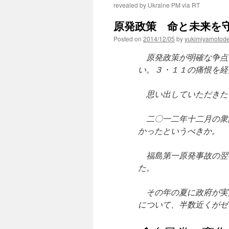
revealed by Ukraine PM via RT
原発政策 命と未来を守る
Posted on
2014/12/05
by
yukimiyamotod
原発政策が明確な争点
い。３・１１の痛恨を経
思い出していただきた
二〇一二年十二月の衆
かったというべきか。
福島第一原発事故の翌
た。
その年の夏に政府が実
について、半数近くがゼ