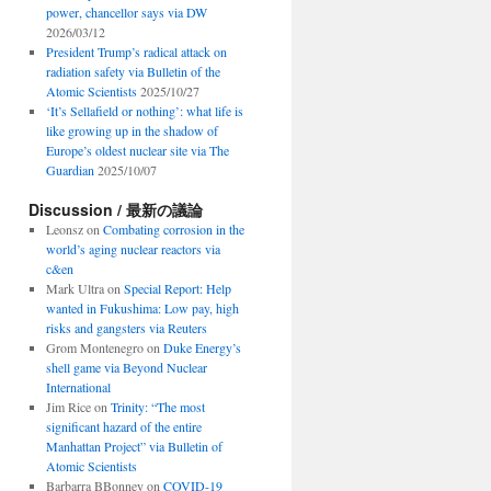
power, chancellor says via DW
2026/03/12
President Trump’s radical attack on
radiation safety via Bulletin of the
Atomic Scientists
2025/10/27
‘It’s Sellafield or nothing’: what life is
like growing up in the shadow of
Europe’s oldest nuclear site via The
Guardian
2025/10/07
Discussion / 最新の議論
Leonsz
on
Combating corrosion in the
world’s aging nuclear reactors via
c&en
Mark Ultra
on
Special Report: Help
wanted in Fukushima: Low pay, high
risks and gangsters via Reuters
Grom Montenegro
on
Duke Energy’s
shell game via Beyond Nuclear
International
Jim Rice
on
Trinity: “The most
significant hazard of the entire
Manhattan Project” via Bulletin of
Atomic Scientists
Barbarra BBonney
on
COVID-19