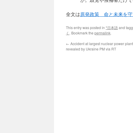
全文は
原発政策 命と未来を
This entry was posted in
*日本語
and tag
く
. Bookmark the
permalink
.
←
Accident at largest nuclear power plan
revealed by Ukraine PM via RT