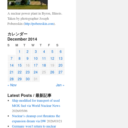
A nuclear power plant in Byron, Illinois.
Taken by photographer Joseph
Pobereskin (
http://pobereskin.com
).
カレンダー
December 2014
S
M
T
W
T
F
S
1
2
3
4
5
6
7
8
9
10
11
12
13
14
15
16
17
18
19
20
21
22
23
24
25
26
27
28
29
30
31
« Nov
Jan »
Latest Posts / 最新記事
Ship modified for transport of used
MOX fuel via World Nuclear News
2026/05/06
Nuclear’s cleanup cost threatens the
expansion dream via DW
2026/03/21
Germany won’t return to nuclear