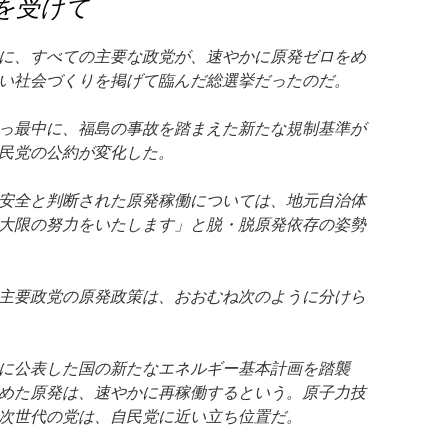
を受けて
に、すべての主要な政党が、速やかに原発ゼロをめ
い社会づくりを掲げて臨んだ総選挙だったのだ。
っ最中に、福島の事故を踏まえた新たな規制基準が
民党の公約が変化した。
安全と判断された原発稼働については、地元自治体
大限の努力をいたします」と脱・脱原発依存の姿勢
主要政党の原発政策は、おおむね次のように分けら
に公表した国の新たなエネルギー基本計画を踏襲
めた原発は、速やかに再稼働するという。原子力技
次世代の党は、自民党に近い立ち位置だ。