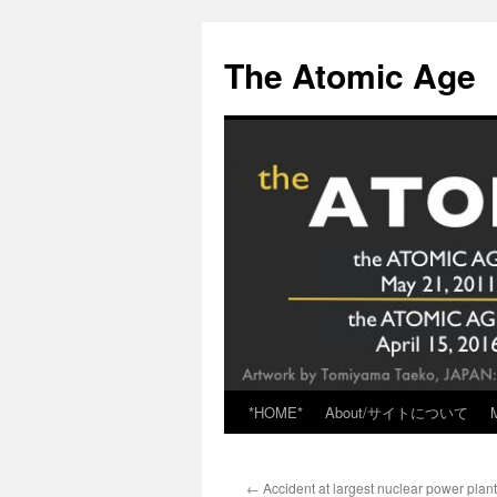
Skip
to
The Atomic Age
content
*HOME*
About/サイトについて
←
Accident at largest nuclear power plan