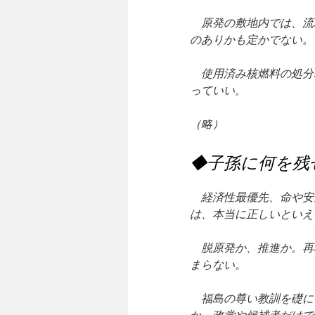
原発の敷地内では、流
のありかも定かでない。
使用済み核燃料の処分
っていい。
（略）
◆子孫に何を残
経済性最優先、命や安
は、本当に正しいといえ
脱原発か、推進か。再
まらない。
福島の尊い教訓を礎に
か。政党や候補者だけで