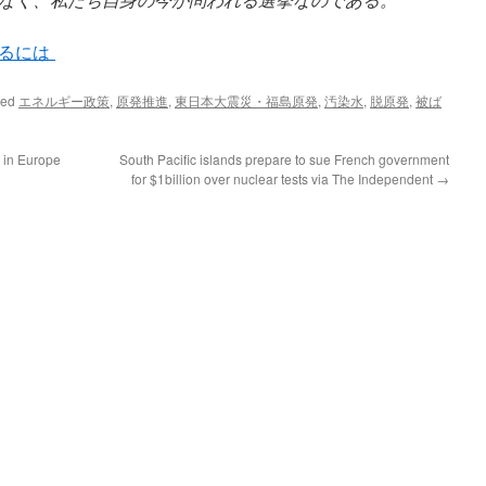
守るには
ged
エネルギー政策
,
原発推進
,
東日本大震災・福島原発
,
汚染水
,
脱原発
,
被ば
t in Europe
South Pacific islands prepare to sue French government
for $1billion over nuclear tests via The Independent
→