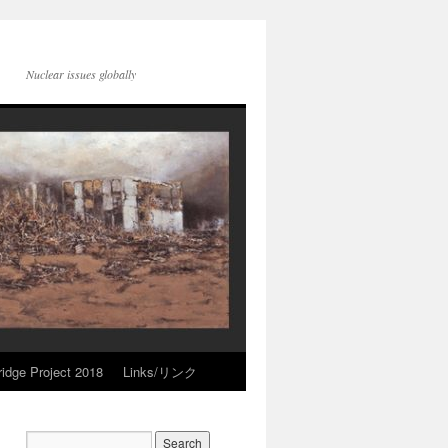
Nuclear issues globally
idge Project 2018
Links/リンク