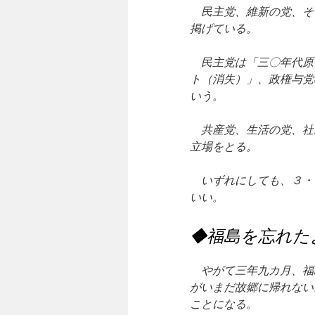
民主党、維新の党、そ
掲げている。
民主党は「三〇年代原
ト（消失）」、政権与党
いう。
共産党、生活の党、社
立場をとる。
いずれにしても、３・
いい。
◆福島を忘れた
やがて三年九カ月、福
がいまだ故郷に帰れない
ことになる。