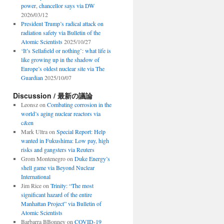
power, chancellor says via DW
2026/03/12
President Trump’s radical attack on
radiation safety via Bulletin of the
Atomic Scientists
2025/10/27
‘It’s Sellafield or nothing’: what life is
like growing up in the shadow of
Europe’s oldest nuclear site via The
Guardian
2025/10/07
Discussion / 最新の議論
Leonsz
on
Combating corrosion in the
world’s aging nuclear reactors via
c&en
Mark Ultra
on
Special Report: Help
wanted in Fukushima: Low pay, high
risks and gangsters via Reuters
Grom Montenegro
on
Duke Energy’s
shell game via Beyond Nuclear
International
Jim Rice
on
Trinity: “The most
significant hazard of the entire
Manhattan Project” via Bulletin of
Atomic Scientists
Barbarra BBonney
on
COVID-19