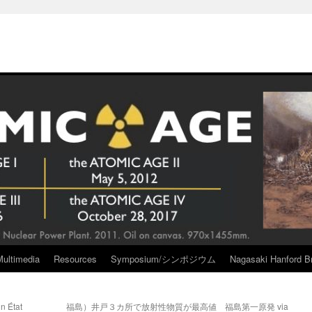
Multimedia
Resources
Symposium/シンポジウム
Nagasaki Hanford Br
n État
福島）井戸３カ所で放射性物質が最高値 福島第一原発 via