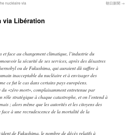
he nucléaire via
朝日新聞
→
via Libération
s et face au changement climatique, l’industrie du
mouvoir la sécurité de ses services, après des désastres
rnobyl ou de Fukushima, qui auraient dû suffire à
humain inacceptable du nucléaire et à envisager des
 ce fut le cas dans certains pays européens.
de du «zéro mort», complaisamment entretenue par
 un rôle stratégique à chaque catastrophe, et on l’entend à
is ; alors même que les autorités et les citoyens des
 face à une recrudescence de la mortalité de la
cident de Fukushima, le nombre de décès relatifs à