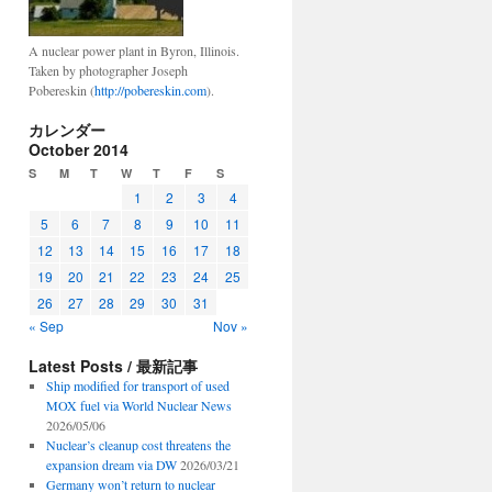
A nuclear power plant in Byron, Illinois.
Taken by photographer Joseph
Pobereskin (
http://pobereskin.com
).
カレンダー
October 2014
S
M
T
W
T
F
S
1
2
3
4
5
6
7
8
9
10
11
12
13
14
15
16
17
18
19
20
21
22
23
24
25
26
27
28
29
30
31
« Sep
Nov »
Latest Posts / 最新記事
Ship modified for transport of used
MOX fuel via World Nuclear News
2026/05/06
Nuclear’s cleanup cost threatens the
expansion dream via DW
2026/03/21
Germany won’t return to nuclear