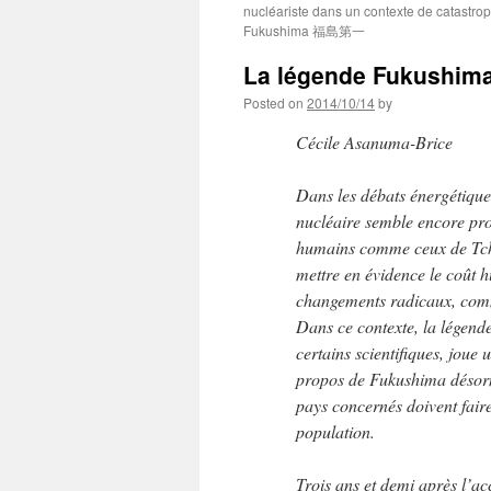
nucléariste dans un contexte de catastrop
Fukushima 福島第一
La légende Fukushima 
Posted on
2014/10/14
by
Cécile Asanuma-Brice
Dans les débats énergétique
nucléaire semble encore pro
humains comme ceux de Tche
mettre en évidence le coût 
changements radicaux, comme
Dans ce contexte, la légen
certains scientifiques, joue
propos de Fukushima désorma
pays concernés doivent faire
population.
Trois ans et demi après l’ac