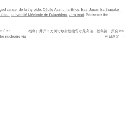
gged
cancer de la thyroïde
,
Cécile Asanuma-Brice
,
East Japan Earthquake +
uicide
,
université Médicale de Fukushima
,
zéro mort
. Bookmark the
n État
福島）井戸３カ所で放射性物質が最高値 福島第一原発 via
he nucléaire via
朝日新聞
→