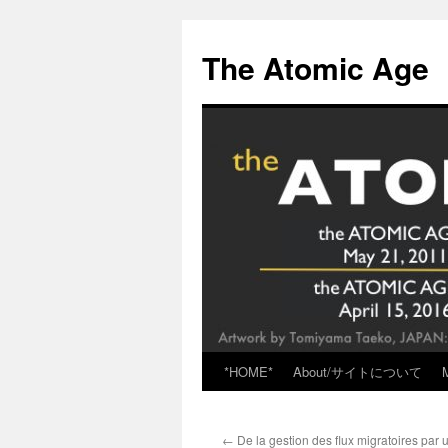
Skip
to
The Atomic Age
content
*HOME*
About/サイトについて
←
De la gestion des flux migratoires par u