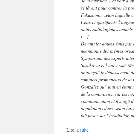
de la thyroïde. Les voix d’é
se lèvent pour contrer la p
Fukushima, selon laquelle c
Ceux-ci «justifient» l’augm
outils radiologiques actuels.
[…]
Devant les doutes émis par l
néanmoins des mêmes organ
Symposium des experts inte
Sasakawa et l’université Mé
annonçait le dépassement des
sommets prometteurs de la ré
González qui, tout en éta
de la commission sur les nor
communication et il s’agit 
populations dues, selon lui,
fait peser sur l’irradiation 
Lire
la suite
.