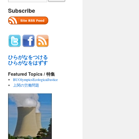
Subscribe
ひらがなをつける
ひらがなをはずす
Featured Topics / 特集
BUOlympicsEcologicalJustice
上関の労働問題