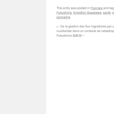
This entry was posted in
Français
and ta
Fukushima
,
fondation Sasakawa
,
santé
,
s
permalink
.
←
De la gestion des flux migratoires par u
nucléariste dans un contexte de catastrop
Fukushima 福島第一