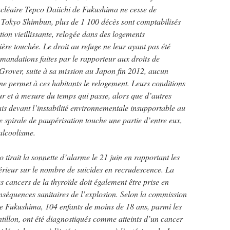
nucléaire Tepco Daiichi de Fukushima ne cesse de
al Tokyo Shimbun, plus de 1 100 décès sont comptabilisés
ion vieillissante, relogée dans des logements
ière touchée. Le droit au refuge ne leur ayant pas été
mandations faites par le rapporteur aux droits de
over, suite à sa mission au Japon fin 2012, aucun
 permet à ces habitants le relogement. Leurs conditions
ur et à mesure du temps qui passe, alors que d’autres
rais devant l’instabilité environnementale insupportable au
 spirale de paupérisation touche une partie d’entre eux,
’alcoolisme.
tirait la sonnette d’alarme le 21 juin en rapportant les
térieur sur le nombre de suicides en recrudescence. La
 cancers de la thyroïde doit également être prise en
nséquences sanitaires de l’explosion. Selon la commission
e Fukushima, 104 enfants de moins de 18 ans, parmi les
illon, ont été diagnostiqués comme atteints d’un cancer