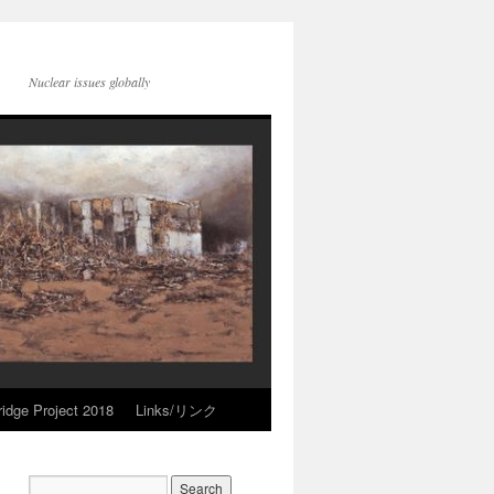
Nuclear issues globally
idge Project 2018
Links/リンク