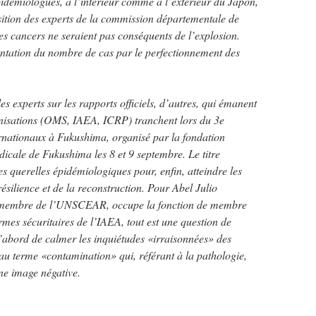
pidémiologues, à l’intérieur comme à l’extérieur du Japon,
osition des experts de la commission départementale de
es cancers ne seraient pas conséquents de l’explosion.
entation du nombre de cas par le perfectionnement des
es experts sur les rapports officiels, d’autres, qui émanent
isations (OMS, IAEA, ICRP) tranchent lors du 3e
rnationaux à Fukushima, organisé par la fondation
dicale de Fukushima les 8 et 9 septembre. Le titre
 querelles épidémiologiques pour, enfin, atteindre les
silience et de la reconstruction. Pour Abel Julio
nt membre de l’UNSCEAR, occupe la fonction de membre
mes sécuritaires de l’IAEA, tout est une question de
d’abord de calmer les inquiétudes «irraisonnées» des
 au terme «contamination» qui, référant à la pathologie,
une image négative.