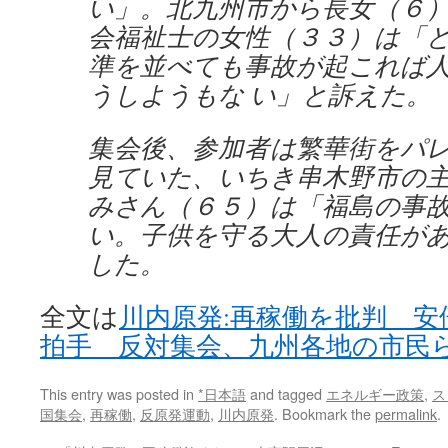
い」。北九州市から長女（６
会福祉士の女性（３３）は「
準を並べても事故が起これば
うしようもな い」と訴えた。
集会後、参加者は繁華街をパ
見ていた、いちき串木野市の
みさん（６５）は「福島の事
い。子供を守る大人の責任が
した。
全文は
川内原発:再稼働を批判 安
拍手 反対集会、九州各地の市民
This entry was posted in
*日本語
and tagged
エネルギー政策
,
ス
国集会
,
再稼働
,
反原発運動
,
川内原発
. Bookmark the
permalink
.