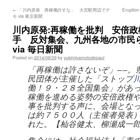
←
「川内原発 再稼働許すな」 大宮駅周辺でデ
Eruption 
モ via 東京新聞
川内原発:再稼働を批判 安倍
手 反対集会、九州各地の市民
via 毎日新聞
Posted on
2014/09/29
by
yukimiyamotodepaul
「再稼働は許さないぞ」−−。
民団体が主催した「ストップ
働！９・２８全国集会」があ
稼働を進める姿勢の安倍政権
事を批判する声に、会場とな
は約７５００人（主催者発表
れた。【杣谷健太、柳瀬成一