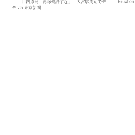
←
「川内原発 再稼働許すな」 大宮駅周辺でデ
Eruption 
モ via 東京新聞