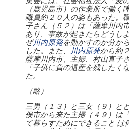
集会には、社会福祉法人「麦
（鹿児島市）の作業所で働く
職員約２０人の姿もあった。
子さん（５２）は「薩摩川内
あり、事故が起きたらどうし
ぜ
川内原発
を動かすのか分か
した。また、
川内原発
から約
薩摩川内市、主婦、村山直子
「子供に負の遺産を残したく
た。
（略）
三男（１３）と三女（９）と
俣市から来た主婦（４９）は
て暮らすためにできること は