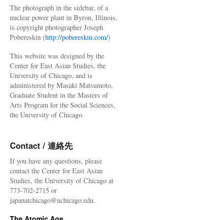
The photograph in the sidebar, of a
nuclear power plant in Byron, Illinois,
is copyright photographer Joseph
Pobereskin (
http://pobereskin.com/
)
This website was designed by the
Center for East Asian Studies, the
University of Chicago, and is
administered by Masaki Matsumoto,
Graduate Student in the Masters of
Arts Program for the Social Sciences,
the University of Chicago.
Contact / 連絡先
If you have any questions, please
contact the Center for East Asian
Studies, the University of Chicago at
773-702-2715 or
japanatchicago@uchicago.edu.
The Atomic Age