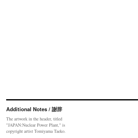
Additional Notes / 謝辞
The artwork in the header, titled
"JAPAN:Nuclear Power Plant," is
copyright artist Tomiyama Taeko.