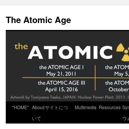
Skip
to
The Atomic Age
content
*HOME*
About/サイトにつ
Multimedia
Resources
Sy
いて
ウ