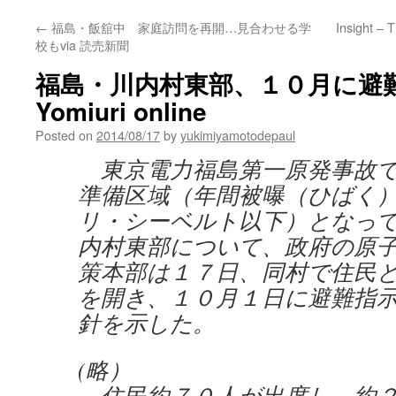
←
福島・飯舘中 家庭訪問を再開…見合わせる学
Insight – T
校もvia 読売新聞
福島・川内村東部、１０月に避難
Yomiuri online
Posted on
2014/08/17
by
yukimiyamotodepaul
東京電力福島第一原発事故で
準備区域（年間被曝（ひばく
リ・シーベルト以下）となっ
内村東部について、政府の原
策本部は１７日、同村で住民
を開き、１０月１日に避難指
針を示した。
(略）
住民約７０人が出席し、約２