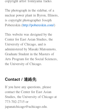
copyright artist Tomiyama Taeko.
The photograph in the sidebar, of a
nuclear power plant in Byron, Illinois,
is copyright photographer Joseph
Pobereskin (
http://pobereskin.com/
)
This website was designed by the
Center for East Asian Studies, the
University of Chicago, and is
administered by Masaki Matsumoto,
Graduate Student in the Masters of
Arts Program for the Social Sciences,
the University of Chicago.
Contact / 連絡先
If you have any questions, please
contact the Center for East Asian
Studies, the University of Chicago at
773-702-2715 or
japanatchicago@uchicago.edu.