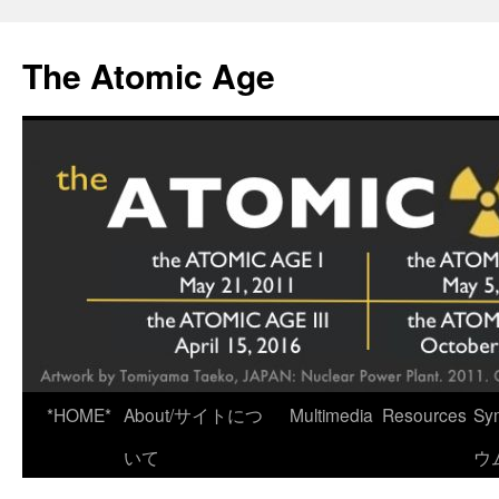
Skip
to
The Atomic Age
content
*HOME*
About/サイトにつ
Multimedia
Resources
Sy
いて
ウ