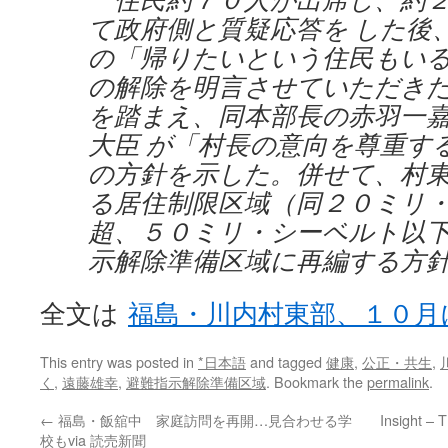
て政府側と質疑応答を した後
の「帰りたいという住民もい
の解除を明言させていただき
を踏まえ、同本部長の赤羽一
大臣 が「村長の意向を尊重す
の方針を示した。併せて、村
る居住制限区域（同２０ミリ
超、５０ミリ・シーベルト以下
示解除準備区域に再編する方
全文は
福島・川内村東部、１０月
This entry was posted in
*日本語
and tagged
健康
,
公正・共生
,
く
,
遠藤雄幸
,
避難指示解除準備区域
. Bookmark the
permalink
.
←
福島・飯舘中 家庭訪問を再開…見合わせる学
Insight – T
校もvia 読売新聞