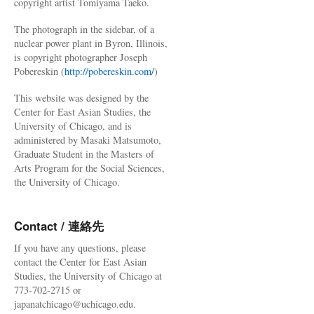
copyright artist Tomiyama Taeko.
The photograph in the sidebar, of a
nuclear power plant in Byron, Illinois,
is copyright photographer Joseph
Pobereskin (
http://pobereskin.com/
)
This website was designed by the
Center for East Asian Studies, the
University of Chicago, and is
administered by Masaki Matsumoto,
Graduate Student in the Masters of
Arts Program for the Social Sciences,
the University of Chicago.
Contact / 連絡先
If you have any questions, please
contact the Center for East Asian
Studies, the University of Chicago at
773-702-2715 or
japanatchicago@uchicago.edu.