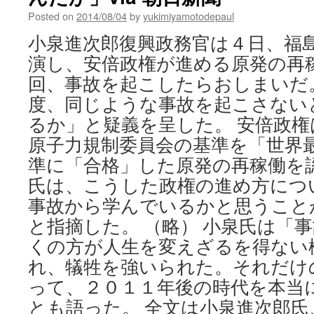
Posted on
2014/08/04
by
yukimiyamotodepaul
小泉進次郎復興政務官は４日、福
演し、安倍政権が進める原発の再
回、事故を起こしたらおしまいだ
度、同じような事故を起こさない
るか」と疑義を呈した。 安倍政
原子力規制委員会の基準を「世界
準に「合格」した原発の再稼働を
氏は、こうした政権の進め方につ
事故から学んでいるかと思うこと
と指摘した。 （略） 小泉氏は「
くの方が人生を変えざるを得ない
れ、犠牲を強いられた。それだけ
って、２０１１年後の時代を本当
とも語った。 全文は小泉進次郎氏