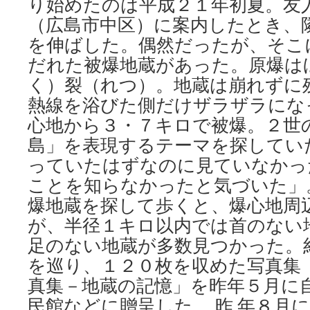
り始めたのは平成２１年初夏。友
学
ん
（広島市中区）に案内したとき、
だ
を伸ばした。偶然だったが、そこ
か」
だれた被爆地蔵があった。原爆は
via
朝
く）裂（れつ）。地蔵は崩れずに
日
熱線を浴びた側だけザラザラにな
新
聞
心地から３・７キロで被爆。２世
島」を表現するテーマを探してい
っていたはずなのに見ていなかっ
ことを知らなかったと気づいた」。
爆地蔵を探して歩くと、爆心地周
が、半径１キロ以内では首のない
足のない地蔵が多数見つかった。
を巡り、１２０枚を収めた写真集
真集－地蔵の記憶」を昨年５月に
民館などに贈呈した。 昨 年８月