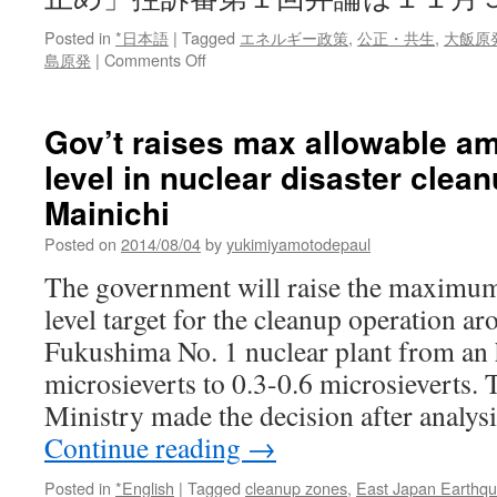
Posted in
*日本語
|
Tagged
エネルギー政策
,
公正・共生
,
大飯原
on
島原発
|
Comments Off
大
飯
原
Gov’t raises max allowable am
発:
level in nuclear disaster clea
「運
転
Mainichi
差
し
Posted on
2014/08/04
by
yukimiyamotodepaul
止
The government will raise the maximum
め」
控
level target for the cleanup operation ar
訴
Fukushima No. 1 nuclear plant from an 
審
第
microsieverts to 0.3-0.6 microsieverts
１
Ministry made the decision after analy
回
弁
Continue reading
→
論
は
Posted in
*English
|
Tagged
cleanup zones
,
East Japan Earthq