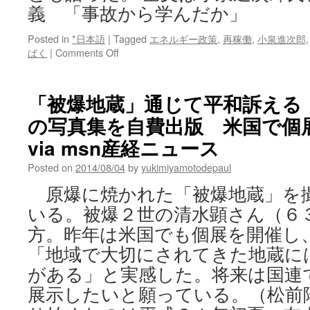
義 「事故から学んだか」
Posted in
*日本語
|
Tagged
エネルギー政策
,
再稼働
,
小泉進次郎
on
ばく
|
Comments Off
小
泉
進
「被爆地蔵」通じて平和訴える
次
の写真集を自費出版 米国で個
郎
氏、
via msn産経ニュース
原
発
Posted on
2014/08/04
by
yukimiyamotodepaul
再
原爆に焼かれた「被爆地蔵」を
稼
働
いる。被爆２世の清水顕さん（６
に
方。昨年は米国でも個展を開催し
疑
義
「地域で大切にされてきた地蔵に
「事
がある」と実感した。将来は国連
故
か
展示したいと願っている。（松前
ら