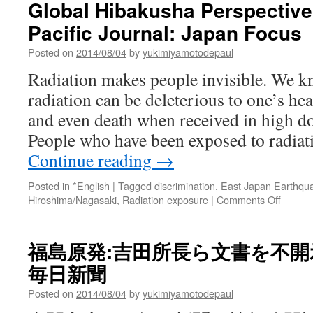
Global Hibakusha Perspective 
Plant
to
Pacific Journal: Japan Focus
Cost
$4.bn
Posted on
2014/08/04
by
yukimiyamotodepaul
to
Radiation makes people invisible. We k
Dismantle
via
radiation can be deleterious to one’s hea
International
and even death when received in high do
Business
Times
People who have been exposed to radiat
Continue reading
→
Posted in
*English
|
Tagged
discrimination
,
East Japan Earthqu
on
Hiroshima/Nagasaki
,
Radiation exposure
|
Comments Off
The
Radiati
That
福島原発:吉田所長ら文書を不開示
Makes
毎日新聞
People
Invisibl
Posted on
2014/08/04
by
yukimiyamotodepaul
A
Global