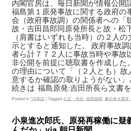
内閣官房は、毎日新聞が情報公開
Hibaku
福島第１原発事故に関する政府の
Perspe
via
会（政府事故調）の関係者への「
The
故・吉田昌郎同原発所長と故・松
Asia-
Pacific
（肩書はいずれも当時）の２人の
Journal
示とすると通知した。 政府事故
Japan
Focus
者ら計７７２人に事故当時や事故
非公開を前提に聴取書を作成した
の理由について「（２人とも）故
意するか確認の取りようがない」
続きは 福島原発:吉田所長ら文書
Posted in
*日本語
|
Tagged
公正・共生
,
吉田昌郎
,
東日本大震災
小泉進次郎氏、原発再稼働に疑
んだか」via 朝日新聞