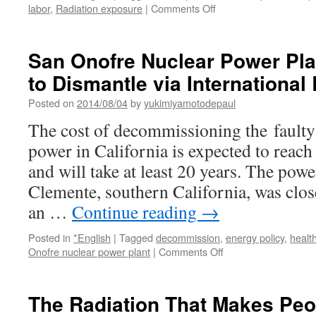
１
on
labor
,
Radiation exposure
|
Comments Off
１
Gov’t
月
raises
５
max
San Onofre Nuclear Power Pla
日
allowable
via
to Dismantle via Internationa
ambient
毎
radiation
日
Posted on
2014/08/04
by
yukimiyamotodepaul
level
新
in
The cost of decommissioning the faulty
聞
nuclear
power in California is expected to reach
disaster
cleanup
and will take at least 20 years. The powe
zones
Clemente, southern California, was clo
via
Mainichi
an …
Continue reading
→
Posted in
*English
|
Tagged
decommission
,
energy policy
,
healt
on
Onofre nuclear power plant
|
Comments Off
San
Onofre
Nuclear
The Radiation That Makes Peop
Power