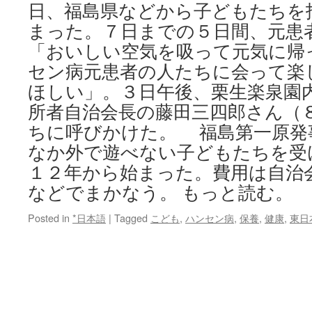
日、福島県などから子どもたちを
まった。７日までの５日間、元
「おいしい空気を吸って元気に帰
セン病元患者の人たちに会って楽
ほしい」。３日午後、栗生楽泉園
所者自治会長の藤田三四郎さん（
ちに呼びかけた。 福島第一原発
なか外で遊べない子どもたちを受
１２年から始まった。費用は自治
などでまかなう。 もっと読む。
Posted in
*日本語
|
Tagged
こども
,
ハンセン病
,
保養
,
健康
,
東日