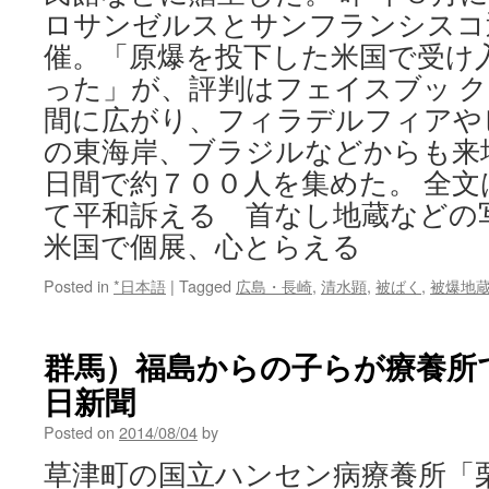
ロサンゼルスとサンフランシスコ
催。「原爆を投下した米国で受け
った」が、評判はフェイスブッ 
間に広がり、フィラデルフィアや
の東海岸、ブラジルなどからも来
日間で約７００人を集めた。 全文
て平和訴える 首なし地蔵など
米国で個展、心とらえる
Posted in
*日本語
|
Tagged
広島・長崎
,
清水顕
,
被ばく
,
被爆地
群馬）福島からの子らが療養所でキ
日新聞
Posted on
2014/08/04
by
草津町の国立ハンセン病療養所「