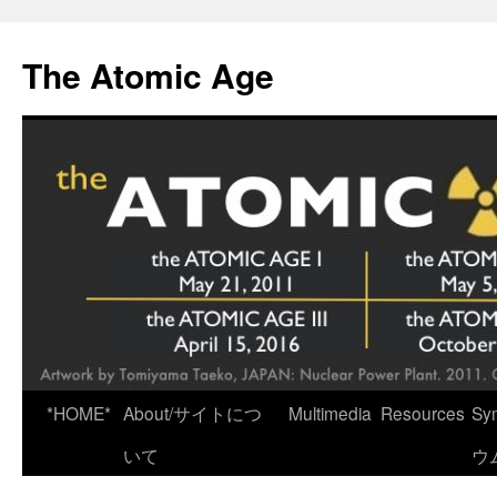
Skip
to
The Atomic Age
content
*HOME*
About/サイトにつ
Multimedia
Resources
Sy
いて
ウ