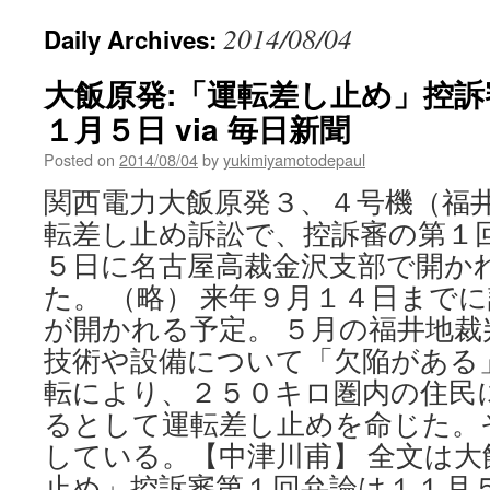
2014/08/04
Daily Archives:
大飯原発:「運転差し止め」控
１月５日 via 毎日新聞
Posted on
2014/08/04
by
yukimiyamotodepaul
関西電力大飯原発３、４号機（福
転差し止め訴訟で、控訴審の第１
５日に名古屋高裁金沢支部で開か
た。 （略） 来年９月１４日まで
が開かれる予定。 ５月の福井地裁
技術や設備について「欠陥がある
転により、２５０キロ圏内の住民
るとして運転差し止めを命じた。
している。【中津川甫】 全文は大
止め」控訴審第１回弁論は１１月